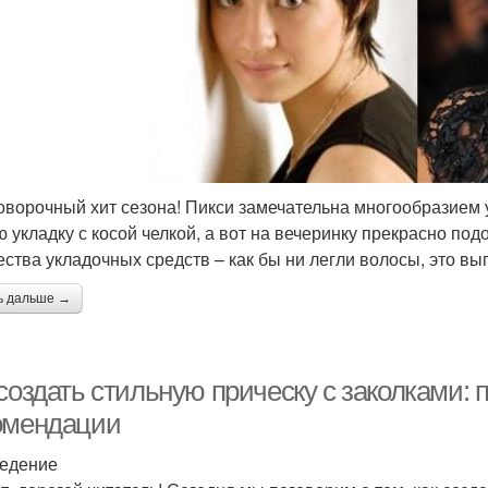
оворочный хит сезона! Пикси замечательна многообразием у
ю укладку с косой челкой, а вот на вечеринку прекрасно под
ества укладочных средств – как бы ни легли волосы, это выг
ь дальше →
создать стильную прическу с заколками: 
омендации
едение