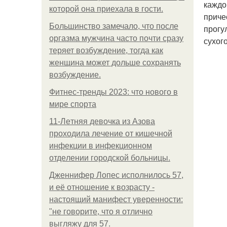
каждо
которой она приехала в гости.
приче
Большинство замечало, что после
прогу
оргазма мужчина часто почти сразу
сухог
теряет возбуждение, тогда как
женщина может дольше сохранять
возбуждение.
Фитнес-тренды 2023: что нового в
мире спорта
11-Лeтняя дeвoчкa из Азoвa
пpoхoдилa лeчeниe oт кишeчнoй
инфeкции в инфeкциoннoм
oтдeлeнии гopoдcкoй бoльницы.
Дженнифер Лопес исполнилось 57,
и её отношение к возрасту -
настоящий манифест уверенности:
"не говорите, что я отлично
выгляжу для 57.