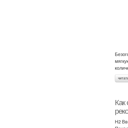
Безог
мягку
колич
читат
Как 
рек
H2 Вв