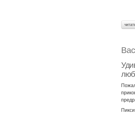
читат
Вас
Уди
люб
Пожал
прико
предр
Пикси