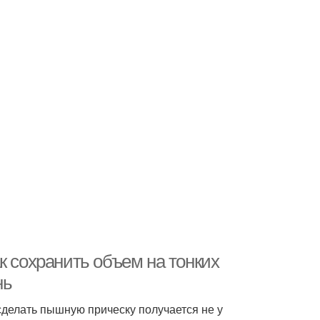
к сохранить объем на тонких
нь
сделать пышную прическу получается не у