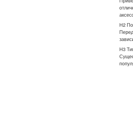
Приве
отлич
аксес
H2 По
Перед
завис
H3 Ти
Сущес
попул