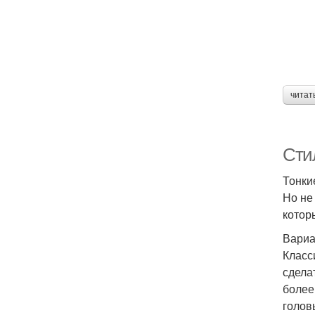
читат
Сти
Тонки
Но не
котор
Вариа
Класс
сдела
более
голов