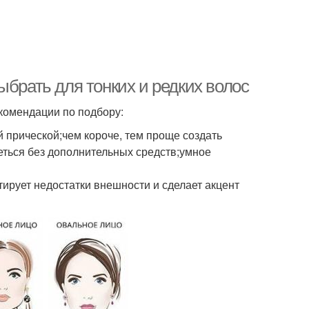
ыбрать для тонких и редких волос
екомендации по подбору:
й прической;чем короче, тем проще создать
реться без дополнительных средств;умное
ирует недостатки внешности и сделает акцент