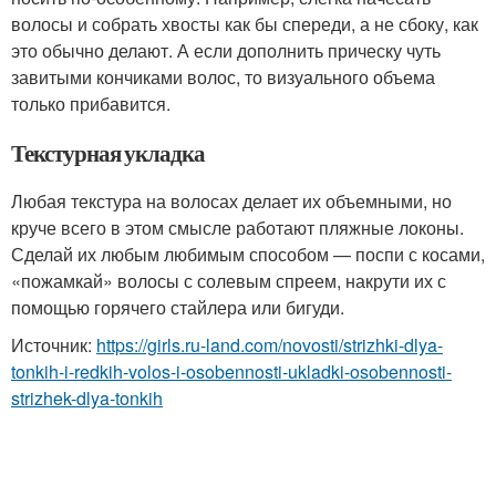
волосы и собрать хвосты как бы спереди, а не сбоку, как
это обычно делают. А если дополнить прическу чуть
завитыми кончиками волос, то визуального объема
только прибавится.
Текстурная укладка
Любая текстура на волосах делает их объемными, но
круче всего в этом смысле работают пляжные локоны.
Сделай их любым любимым способом — поспи с косами,
«пожамкай» волосы с солевым спреем, накрути их с
помощью горячего стайлера или бигуди.
Источник:
https://girls.ru-land.com/novosti/strizhki-dlya-
tonkih-i-redkih-volos-i-osobennosti-ukladki-osobennosti-
strizhek-dlya-tonkih