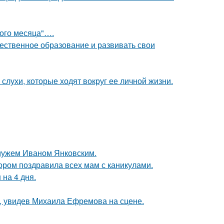
вого месяца"….
чественное образование и развивать свои
 слухи, которые ходят вокруг ее личной жизни.
 мужем Иваном Янковским.
ором поздравила всех мам с каникулами.
 на 4 дня.
й, увидев Михаила Ефремова на сцене.