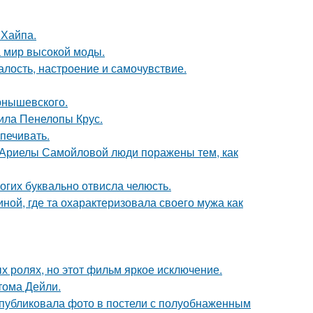
 Хайпа.
 мир высокой моды.
алость, настроение и самочувствие.
рнышевского.
ила Пенелопы Крус.
печивать.
 Ариелы Самойловой люди поражены тем, как
огих буквально отвисла челюсть.
ной, где та охарактеризовала своего мужа как
х ролях, но этот фильм яркое исключение.
тома Дейли.
публиковала фото в постели с полуобнаженным