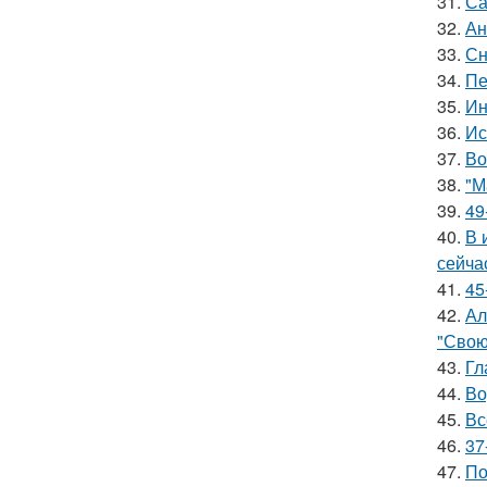
31.
Са
32.
Ан
33.
Сн
34.
Пе
35.
Ин
36.
Ис
37.
Во
38.
"М
39.
49
40.
В 
сейча
41.
45
42.
Ал
"Свою
43.
Гл
44.
Во
45.
Вс
46.
37
47.
По