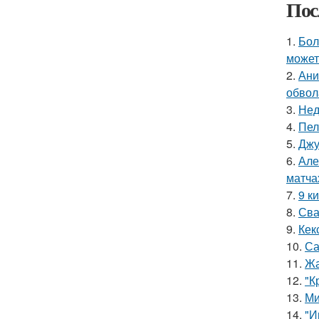
Пос
1.
Бол
может
2.
Ани
обвол
3.
Нед
4.
Пел
5.
Джу
6.
Але
матча
7.
9 к
8.
Сва
9.
Кек
10.
Са
11.
Жа
12.
"К
13.
Ми
14.
"И