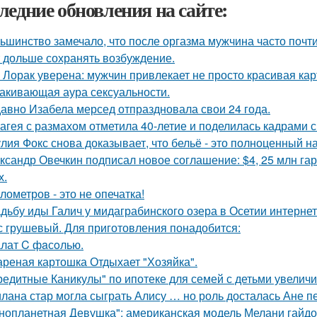
ледние обновления на сайте:
ьшинство замечало, что после оргазма мужчина часто почти
 дольше сохранять возбуждение.
 Лорак уверена: мужчин привлекает не просто красивая карт
акивающая аура сексуальности.
авно Изабела мерсед отпраздновала свои 24 года.
агея с размахом отметила 40-летие и поделилась кадрами с
лия Фокс снова доказывает, что бельё - это полноценный н
ксандр Овечкин подписал новое соглашение: $4, 25 млн гар
х.
илометров - это не опечатка!
дьбу иды Галич у мидаграбинского озера в Осетии интерне
с грушевый. Для приготовления понадобится:
лат C фaсoлью.
реная картошка Отдыхает "Хозяйка".
редитные Каникулы" по ипотеке для семей с детьми увеличи
лана стар могла сыграть Алису … но роль досталась Ане п
нопланетная Девушка": американская модель Мелани гайдос