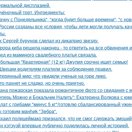
ермальной дисплазией.
чёночный торт. Ингредиенты:
ачну с Понедельника", "когда будет больше времени", "с но
России созданы все условия, чтобы дети могли получать ка
ты.
к Сергей бурунов сделал из дикаприо звезду.
рора киба решила наконец - то ответить на все обвинения и
ед из маминого свадебного платья связала.
большая "Квартирная" (12 кг) Джулия срочно ищет семью!
Швеции водителям платили за соблюдение правил.
терянный мир: что увидели ученые на горе лико.
то пахнет не сладко, но очень приятно.
ана пожарская показала романтичное фото со свидания с
еперь Можно и Бокальчик Налить": Екатерина Волкова с юм
лат с грибами "минус 5 кг"/готовлю сбалансированный ужин
 готовим мaнhиk "Зeбpa".
хаил полицеймако признался, что не смог сдержать эмоци
н хэтэуэй впервые публично поделилась личной историей.