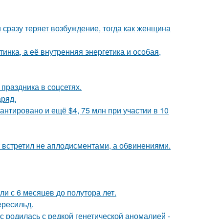
 сразу теряет возбуждение, тогда как женщина
инка, а её внутренняя энергетика и особая,
 праздника в соцсетях.
аряд.
антировано и ещё $4, 75 млн при участии в 10
т встретил не аплодисментами, а обвинениями.
ли с 6 месяцев до полутора лет.
ересильд.
 родилась с редкой генетической аномалией -