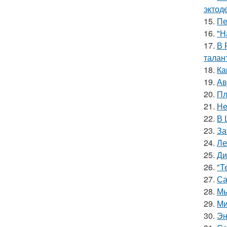
эктод
15.
Пе
16.
"Н
17.
В 
талан
18.
Ка
19.
Ав
20.
Пл
21.
Не
22.
В 
23.
За
24.
Ле
25.
Ди
26.
"Т
27.
Са
28.
Мы
29.
Ми
30.
Эн