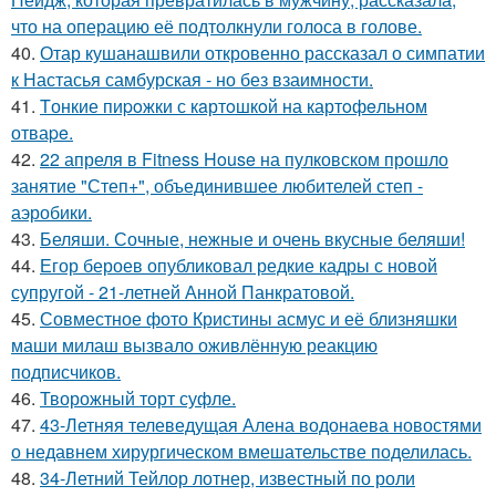
что на операцию её подтолкнули голоса в голове.
40.
Отар кушанашвили откровенно рассказал о симпатии
к Настасья самбурская - но без взаимности.
41.
Tонкие пиpoжки с кaртoшкoй на картoфeльном
отваpe.
42.
22 апреля в Fitness House на пулковском прошло
занятие "Степ+", объединившее любителей степ -
аэробики.
43.
Беляши. Сочные, нежные и очень вкусные беляши!
44.
Егор бероев опубликовал редкие кадры с новой
супругой - 21-летней Анной Панкратовой.
45.
Совместное фото Кристины асмус и её близняшки
маши милаш вызвало оживлённую реакцию
подписчиков.
46.
Творожный торт суфле.
47.
43-Летняя телеведущая Алена водонаева новостями
о недавнем хирургическом вмешательстве поделилась.
48.
34-Летний Тейлор лотнер, известный по роли