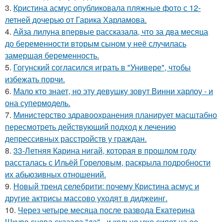
3.
Кристина асмус опубликовала пляжные фото с 12-
летней дочерью от Гарика Харламова.
4.
Айза лилуна впервые рассказала, что за два месяца
до беременности вторым сыном у неё случилась
замершая беременность.
5.
Гогунский согласился играть в "Универе", чтобы
избежать порчи.
6.
Мало кто знает, но эту девушку зовут Винни харлоу - и
она супермодель.
7.
Министерство здравоохранения планирует масштабно
пересмотреть действующий подход к лечению
депрессивных расстройств у граждан.
8.
33-Летняя Карина нигай, которая в прошлом году
рассталась с Ильёй Гореловым, раскрыла подробности
их абьюзивных отношений.
9.
Новый тренд селебрити: почему Кристина асмус и
другие актрисы массово уходят в диджеинг.
10.
Через четыре месяца после развода Екатерина
Шкуро снова сказала "да" - и кольцо уже сияет на ее