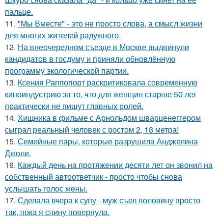
пальце.
11.
"Мы Вместе" - это не просто слова, а смысл жизни
для многих жителей радужного.
12.
На внеочередном съезде в Москве выдвинули
кандидатов в госдуму и приняли обновлённую
программу экологической партии.
13.
Ксения Раппопорт раскритиковала современную
киноиндустрию за то, что для женщин старше 50 лет
практически не пишут главных ролей.
14.
Хищника в фильме с Арнольдом шварценеггером
сыграл реальный человек с ростом 2, 18 метра!
15.
Семейные пары, которые разрушила Анджелина
Джоли.
16.
Каждый день на протяжении десяти лет он звонил на
собственный автоответчик - просто чтобы снова
услышать голос жены.
17.
Сделала вчера к супу - муж съел половину просто
так, пока я спину повернула.