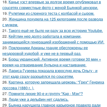
18.
Канье уэст впервые за долгое время опубликовал в
соцсетях совместные фото с женой Бьянкой цензори.
19.
Рулетики из слоеного теста с колбасой и сыром.
20.
Женщина похудела на 125 килограмм после развода
с мужем.
21.
Такого ещё не было ни разу за всю историю Youtube.
22.
Кейтлин нер долго работала в компании,
занимающейся генерацией изображений с помощью ИИ.
23.
Поклонники Арианы гранде обеспокоены ее
нездоровой худобой, и уже не в первый раз.
24.
Борщ украинский. Активное время готовки 30 мин +
время на отваривание бульона и настаивание.
25.
Лариса Гузеева показала взрослую дочь Ольгу - и
этот кадр сразу разошёлся по соцсетям.
26.
Картина, которую запрещала церковь: "Грех" Генриха
лоссова (1880 г. ).
27.
Помните лихие 90-е и группу "Кар - Мэн"?
28.
Люди уже а дельфин нет сдались.
29.
Бьянка нарушила главное карьерное правило ради