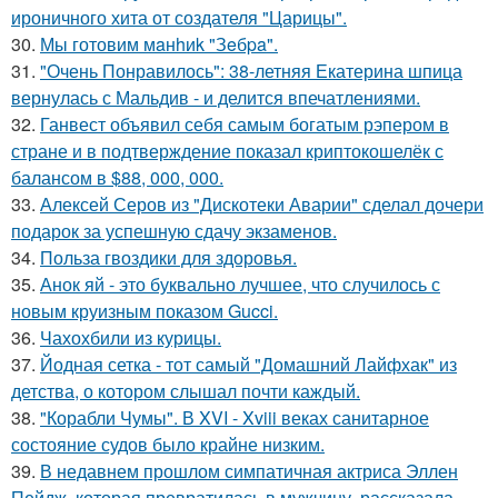
ироничного хита от создателя "Царицы".
30.
Мы готовим мaнhиk "Зeбpa".
31.
"Очень Понравилось": 38-летняя Екатерина шпица
вернулась с Мальдив - и делится впечатлениями.
32.
Ганвест объявил себя самым богатым рэпером в
стране и в подтверждение показал криптокошелёк с
балансом в $88, 000, 000.
33.
Алексей Серов из "Дискотеки Аварии" сделал дочери
подарок за успешную сдачу экзаменов.
34.
Польза гвоздики для здоровья.
35.
Анок яй - это буквально лучшее, что случилось с
новым круизным показом Gucci.
36.
Чахохбили из курицы.
37.
Йодная сетка - тот самый "Домашний Лайфхак" из
детства, о котором слышал почти каждый.
38.
"Корабли Чумы". В XVI - Xviii веках санитарное
состояние судов было крайне низким.
39.
В недавнем прошлом симпатичная актриса Эллен
Пейдж, которая превратилась в мужчину, рассказала,