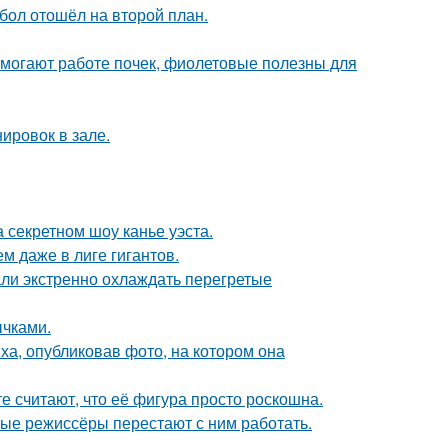
бол отошёл на второй план.
могают работе почек, фиолетовые полезны для
ировок в зале.
 секретном шоу канье уэста.
м даже в лиге гигантов.
али экстренно охлаждать перегретые
чками.
а, опубликовав фото, на котором она
е считают, что её фигура просто роскошна.
ые режиссёры перестают с ним работать.