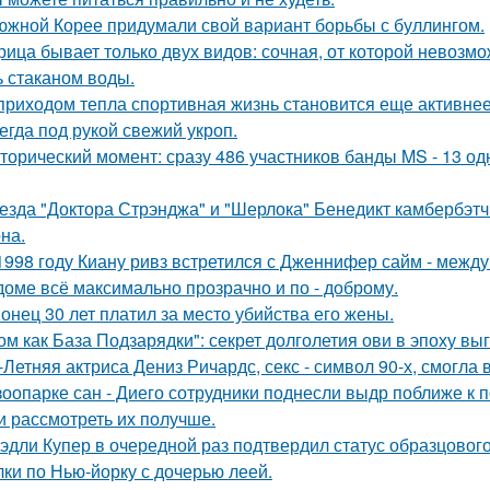
южной Корее придумали свой вариант борьбы с буллингом.
рица бывает только двух видов: сочная, от которой невозмо
ь стаканом воды.
приходом тепла спортивная жизнь становится еще активнее -
егда под рукой свежий укроп.
торический момент: сразу 486 участников банды MS - 13 о
езда "Доктора Стрэнджа" и "Шерлока" Бенедикт камбербэтч
на.
1998 году Киану ривз встретился с Дженнифер сайм - между 
доме всё максимально прозрачно и по - доброму.
онец 30 лет платил за место убийства его жены.
ом как База Подзарядки": секрет долголетия ови в эпоху вы
-Летняя актриса Дениз Ричардс, секс - символ 90-х, смогла
зоопарке сан - Диего сотрудники поднесли выдр поближе к 
и рассмотреть их получше.
эдли Купер в очередной раз подтвердил статус образцового
лки по Нью-йорку с дочерью леей.