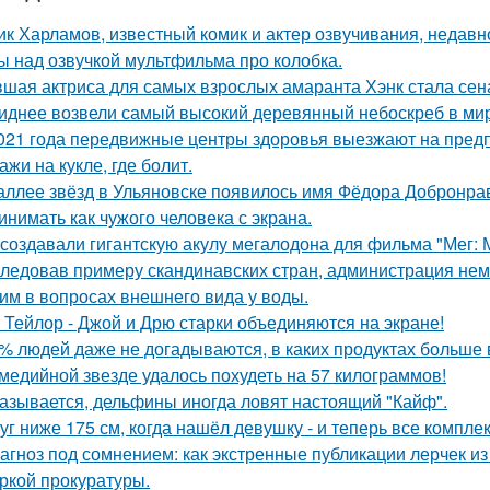
ик Харламов, известный комик и актер озвучивания, недавн
ы над озвучкой мультфильма про колобка.
шая актриса для самых взрослых амаранта Хэнк стала сен
иднее возвели самый высокий деревянный небоскреб в мире 
021 года передвижные центры здоровья выезжают на предп
ажи на кукле, где болит.
аллее звёзд в Ульяновске появилось имя Фёдора Добронраво
инимать как чужого человека с экрана.
 создавали гигантскую акулу мегалодона для фильма "Мег:
ледовав примеру скандинавских стран, администрация не
им в вопросах внешнего вида у воды.
 Тейлор - Джой и Дрю старки объединяются на экране!
% людей даже не догадываются, в каких продуктах больше 
медийной звезде удалось похудеть на 57 килограммов!
азывается, дельфины иногда ловят настоящий "Кайф".
уг ниже 175 см, когда нашёл девушку - и теперь все компле
агноз под сомнением: как экстренные публикации лерчек из
ркой прокуратуры.