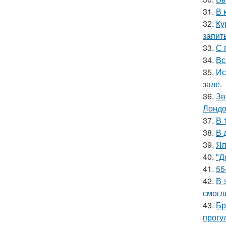
31.
В 
32.
Ку
запит
33.
С 
34.
Вс
35.
Ис
зале.
36.
Зв
Лондо
37.
В 
38.
В 
39.
Яп
40.
"Д
41.
55
42.
В 
смогл
43.
Бр
прогу