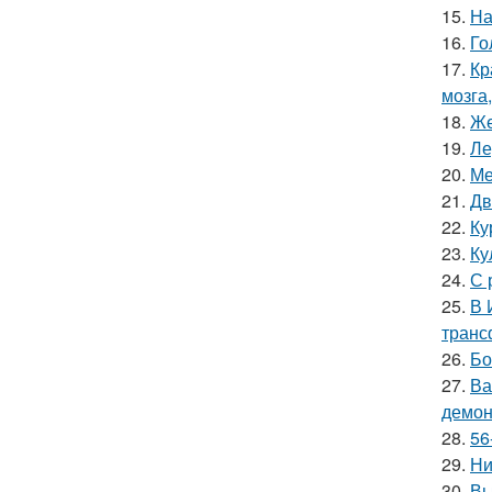
15.
На
16.
Го
17.
Кр
мозга,
18.
Же
19.
Ле
20.
Ме
21.
Дв
22.
Ку
23.
Ку
24.
С 
25.
В 
транс
26.
Бо
27.
Ва
демон
28.
56
29.
Ни
30.
Вы