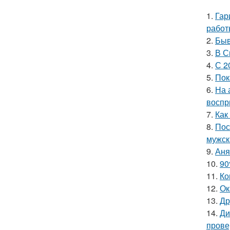
1.
Гар
работ
2.
Быв
3.
В С
4.
С 2
5.
Пок
6.
На 
воспр
7.
Как
8.
Пос
мужск
9.
Аня
10.
90
11.
Ко
12.
Ок
13.
Др
14.
Ди
прове