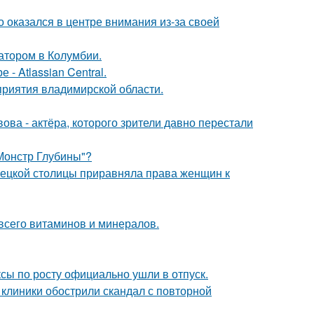
о оказался в центре внимания из-за своей
атором в Колумбии.
- Atlassian Central.
риятия владимирской области.
ва - актёра, которого зрители давно перестали
 Монстр Глубины"?
мецкой столицы приравняла права женщин к
всего витаминов и минералов.
ксы по росту официально ушли в отпуск.
 клиники обострили скандал с повторной