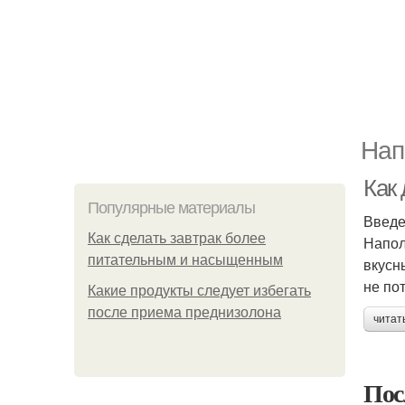
Нап
Как 
Популярные материалы
Введ
Как сделать завтрак более
Напол
питательным и насыщенным
вкусн
не по
Какие продукты следует избегать
после приема преднизолона
читат
Пос