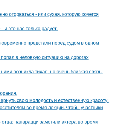
жно оторваться - или сухая, которую хочется
 и это нас только радует.
дновременно предстали перед судом в одном
 попал в неловкую ситуацию на дорогах
ними возникла тихая, но очень близкая связь.
горания.
 вернуть свою молодость и естественную красоту.
посетителям во время лекции, чтобы участники
 отца: папарацци заметили актера во время