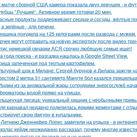
 матче сборной США камера показала двух девушек - и фут
лубцы "Лучшие". Активное время готовки 20 мин.
асные продукты поддерживают сердце и сосуды, жёлтые по
 а зелёные - для печени.
нщина похудела на 125 килограмм после развода с мужем.
рчек могут отправить на новую экспертизу после видео трен
тис немецкой овчарки АСЯ срочно любящую семью ищет!
а года поиска - и разгадка нашлась в Google Street View.
рица запеченная под тертым картофелем.
льтурный шок в Милане: Сергей бурунов и Дилара зажгли на
ростом 2 метра 31 сантиметр Мануте бол казался пришельце
Индии из-за аномальной жары сотрудники энергослужб нач
форматоры водой прямо на улицах.
льшеухая лисица: уникальный хищник с необычными привы
ля карнавал недавно поделилась яркими моментами с отдых
стрирует свою фигуру в купальнике.
-Летнюю Дженнифер Лопес заметили на отдыхе - в интернет
колас кейдж неожиданно рассказал, почему многие известн
 можете питаться правильно и не худеть.