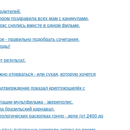
родителей.
ором поздравила всех мам с каникулами.
окс снялись вместе в одном фильме.
ое - правильно подобрать сочетания.
ерды!
 результат.
жно оторваться - или сухая, которую хочется
одтверждение показал криптокошелёк с
птации мультфильма - звереполис.
ла бразильский карнавал.
логических раскопках гонур - депе (от 2400 до
 отца: папарацци заметили актера во время