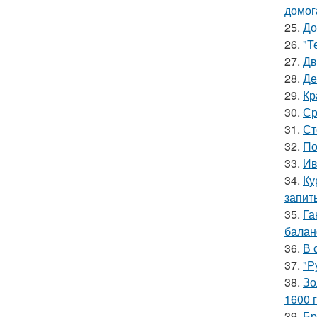
домог
25.
До
26.
"Т
27.
Дв
28.
Де
29.
Кр
30.
Ср
31.
Ст
32.
По
33.
Ив
34.
Ку
запит
35.
Га
баланс
36.
В 
37.
"Р
38.
Зо
1600 г
39.
Бр