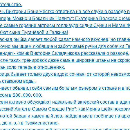
ательстве.
чь Виктории Бони жёстко ответила на все слухи о разводе 
еперь Можно и Бокальчик Налить": Екатерина Волкова с юм
е самые горячие актрисы голливуда сидни Суини и Меган Ф
бют сына Пугачёвой и Галкина!
асная рыбка делает любой салат намного вкуснее, но главн
очно мы ищем любящие и заботливые ручки для собачки Г
ендап - комик Виктория Складчикова рассказала о разводе.
сле таких тренировок даже самые широкие штаны не скроют
ан золо теперь в отношениях.
рица бывает только двух видов: сочная, от которой невозмо
ь стаканом воды.
нвест объявил себя самым богатым рэпером в стране и в п
ом в $88, 000, 000.
сети активно обсуждают идеальный актерский состав в ада
усский Ангел в Самом Сердце Рио": как Ирина шейк покори
лотой баран и каменный лев, найденные в гробнице на архео
. до н. э. ) в Туркменистане.
эдли Купер в очередной раз подтвердил статус образцового