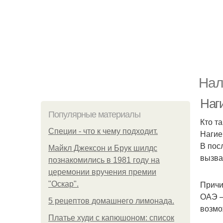
Нал
Наг
Популярные материалы
Кто т
Специи - что к чему подходит.
Нагие
В пос
Майкл Джексон и Брук шилдс
вызва
познакомились в 1981 году на
церемонии вручения премии
Причи
"Оскар".
ОАЭ —
5 рецептов домашнего лимонада.
возмо
Платье худи с капюшоном: список