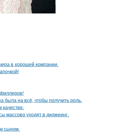
чера в хорошей компании.
апочкой!
т филлеров!
а была на всё, чтобы получить роль.
 качестве.
сы массово уходят в диджеинг.
им сыном.