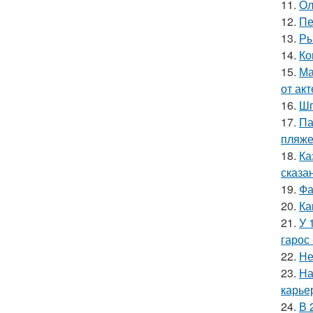
11.
Ол
12.
Пе
13.
Ры
14.
Ко
15.
Ма
от ак
16.
Шп
17.
Па
пляже
18.
Ка
сказа
19.
Фа
20.
Ка
21.
У 
гарос 
22.
Не
23.
На
карье
24.
В 