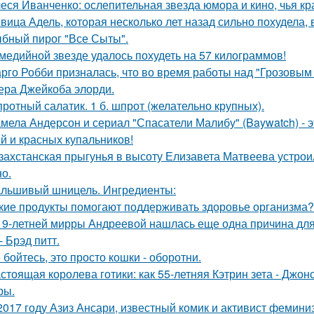
еся Иванченко: ослепительная звезда юмора и кино, чья кр
вица Адель, которая несколько лет назад сильно похудела,
бный пирог "Все Сыты".
медийной звезде удалось похудеть на 57 килограммов!
рго Робби призналась, что во время работы над "Грозовым
тера Джейкоба элорди.
ротный салатик. 1 б. шпрот (желательно крупных).
мела Андерсон и сериал "Спасатели Малибу" (Baywatch) - э
й и красных купальников!
захстанская прыгунья в высоту Елизавета Матвеева устроил
но.
льшивый шницель. Ингредиенты:
кие продукты помогают поддерживать здоровье организма?
19-летней мирры Андреевой нашлась еще одна причина дл
- Брэд питт.
 бойтесь, это просто кошки - оборотни.
стоящая королева готики: как 55-летняя Кэтрин зета - Джон
ры.
2017 году Азиз Ансари, известный комик и активист фемини