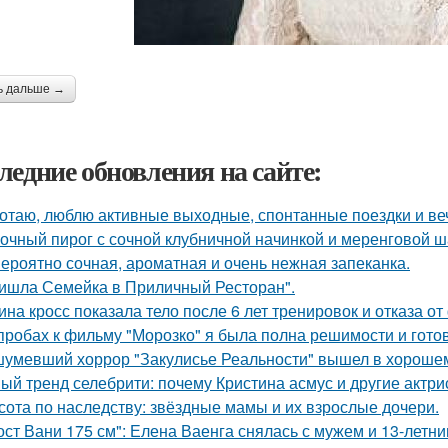
ь дальше →
ледние обновления на сайте:
отаю, люблю активные выходные, спонтанные поездки и ве
очный пирог с сочной клубничной начинкой и меренговой ш
ероятно сочная, ароматная и очень нежная запеканка.
ишла Семейка в Приличный Ресторан".
ина кросс показала тело после 6 лет тренировок и отказа о
пробах к фильму "Морозко" я была полна решимости и готов
умевший хоррор "Закулисье Реальности" вышел в хорошем
ый тренд селебрити: почему Кристина асмус и другие актри
сота по наследству: звёздные мамы и их взрослые дочери.
ост Вани 175 см": Елена Ваенга снялась с мужем и 13-летн