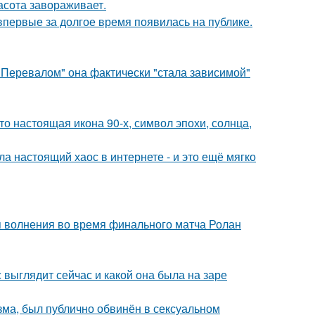
асота завораживает.
 впервые за долгое время появилась на публике.
 Перевалом" она фактически "стала зависимой"
то настоящая икона 90-х, символ эпохи, солнца,
а настоящий хаос в интернете - и это ещё мягко
я волнения во время финального матча Ролан
с выглядит сейчас и какой она была на заре
зма, был публично обвинён в сексуальном