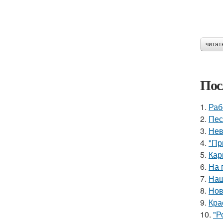
читат
Пос
1.
Раб
2.
Пес
3.
Нев
4.
"Пр
5.
Кар
6.
На 
7.
Наш
8.
Нов
9.
Кра
10.
"Р