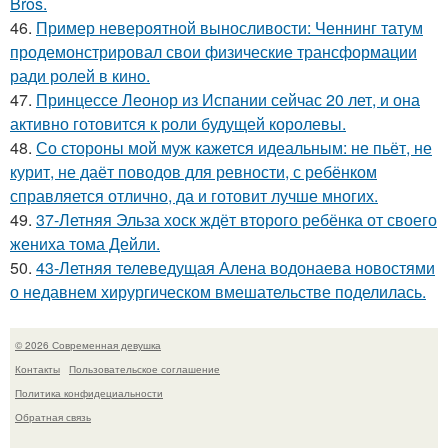
Bros.
46.
Пример невероятной выносливости: Ченнинг татум
продемонстрировал свои физические трансформации
ради ролей в кино.
47.
Принцессе Леонор из Испании сейчас 20 лет, и она
активно готовится к роли будущей королевы.
48.
Со стороны мой муж кажется идеальным: не пьёт, не
курит, не даёт поводов для ревности, с ребёнком
справляется отлично, да и готовит лучше многих.
49.
37-Летняя Эльза хоск ждёт второго ребёнка от своего
жениха тома Дейли.
50.
43-Летняя телеведущая Алена водонаева новостями
о недавнем хирургическом вмешательстве поделилась.
© 2026 Современная девушка
Контакты
Пользовательское соглашение
Политика конфидециальности
Обратная связь