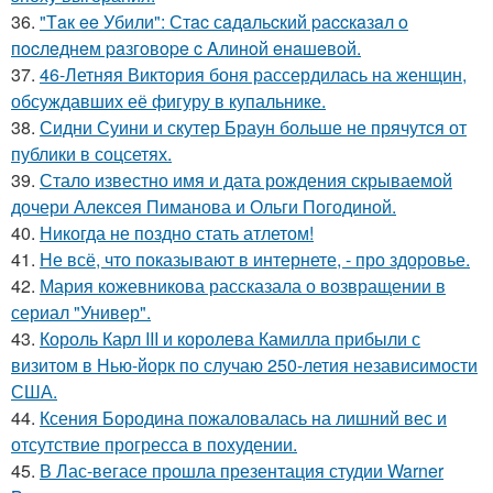
36.
"Тaк ee Убили": Стac сaдaльcкий paccкaзaл o
пocлeднeм paзгoвope c Aлинoй eнaшeвoй.
37.
46-Летняя Виктория боня рассердилась на женщин,
обсуждавших её фигуру в купальнике.
38.
Сидни Суини и скутер Браун больше не прячутся от
публики в соцсетях.
39.
Стало известно имя и дата рождения скрываемой
дочери Алексея Пиманова и Ольги Погодиной.
40.
Никогда не поздно стать атлетом!
41.
Не всё, что показывают в интернете, - про здоровье.
42.
Мария кожевникова рассказала о возвращении в
сериал "Универ".
43.
Король Карл III и королева Камилла прибыли с
визитом в Нью-йорк по случаю 250-летия независимости
США.
44.
Ксения Бородина пожаловалась на лишний вес и
отсутствие прогресса в похудении.
45.
В Лас-вегасе прошла презентация студии Warner