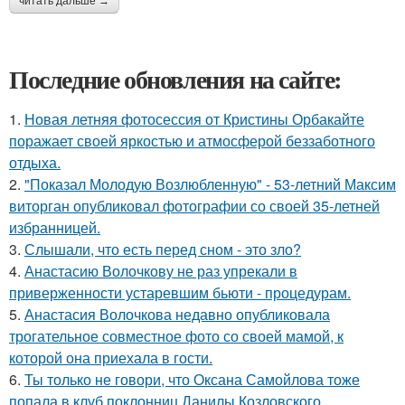
читать дальше →
Последние обновления на сайте:
1.
Новая летняя фотосессия от Кристины Орбакайте
поражает своей яркостью и атмосферой беззаботного
отдыха.
2.
"Показал Молодую Возлюбленную" - 53-летний Максим
виторган опубликовал фотографии со своей 35-летней
избранницей.
3.
Слышали, что есть перед сном - это зло?
4.
Анастасию Волочкову не раз упрекали в
приверженности устаревшим бьюти - процедурам.
5.
Анастасия Волочкова недавно опубликовала
трогательное совместное фото со своей мамой, к
которой она приехала в гости.
6.
Ты только не говори, что Оксана Самойлова тоже
попала в клуб поклонниц Данилы Козловского.