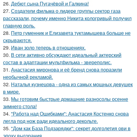
26.
Дебют сына Пугачёвой и Галкина!
27.
Создатели фильма о лидере группы сектор газа
рассказали, почему именно Никита кологривый получил
главную роль.
28.
Петр гуменник и Елизавета туктамышева больше не
скрываются.
29.
Иван золо теперь в отношениях.
30.
В сети активно обсуждают идеальный актерский
состав в адаптации мультфильма - звереполис.
31.
Анастасия миронова и её бренд снова поразили
необычной рекламой.
32.
Наталья кузнецова - одна из самых мощных девушек
в мире.
33.
Мы готовим быстрые домашние разносолы осенне
зимнего стола!
34.
"Работа над Ошибками": Анастасия Костенко снова
легла под нож ради идеального декольте.
35.
"Дом как База Подзарядки": секрет долголетия ови в
эпоху выгорания.