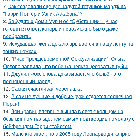
7.
Как создавали сцену с надутой тетушкой мардж из
"Гарри Поттер и Узник Азкабана"?
8.
Забудьте о Деми Мур и её "Субстанции" - у нас
готовится ответ, который невозможно было даже
вообразить.
9.
Исхудавшая жена цекало врывается в нашу ленту на
тонких ножках.
10.
"Риск Преждевременной Сексуализации": Ольга
Орлова заявила, что ребенка нельзя целовать в губы.
11.
Джулия Фокс снова доказывает, что бельё - это
полноценный наряд.
12.
Самая счастливая черепашка.
13.
В самые лучшие и добрые руки отдается солнечная
Перси!
14.
Зои кравиц впервые вышла в свет с кольцом на
безымянном пальце, тем самым подтвердив помолвку с
бойфрендом Гарри стайлсом.
15.
Мало кто знает, но в 2005 году Леонардо ди каприо