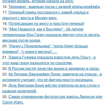
отсидел модель, которая напала на него.
16.
Творожно - маковая пасха с цедрой апельсина&мёд.
17.
Оперный певец поссорился с дамой сердца и
прыгнул с моста в Москву-реку.
18.
Потрясающее по вкусу и простоте печенье!
19.
"Мне Нравится, как я Выгляжу" - 36-летняя
телеведущая Ида Галич показала фигуру спустя десять
месяцев после родов.
20.
"Начну с Понедельника", "когда будет больше
времени", "с нового месяца"….
21.
Лариса Гузеева показала взрослую дочь Ольгу - и
этот кадр сразу разошёлся по соцсетям.
22.
В России растет качество жизни в деревнях и селах.
23.
56-Летнюю Дженнифер Лопес заметили на отдыхе - в
интернете считают, что её фигура просто роскошна.
24.
Дочь Виктории Бони жёстко ответила на все слухи о
разводе родителей.
25.
Самая откровенная фотосессия дакоты Джонсон для
Calvin Klein.