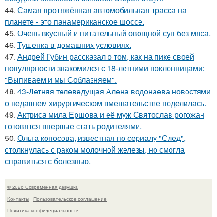
44.
Самая протяжённая автомобильная трасса на
планете - это панамериканское шоссе.
45.
Очень вкусный и питательный овощной суп без мяса.
46.
Тушенка в домашних условиях.
47.
Андрей Губин рассказал о том, как на пике своей
популярности знакомился с 18-летними поклонницами:
"Выпиваем и мы Соблазняем".
48.
43-Летняя телеведущая Алена водонаева новостями
о недавнем хирургическом вмешательстве поделилась.
49.
Актриса мила Ершова и её муж Святослав рогожан
готовятся впервые стать родителями.
50.
Ольга копосова, известная по сериалу "След",
столкнулась с раком молочной железы, но смогла
справиться с болезнью.
© 2026 Современная девушка
Контакты
Пользовательское соглашение
Политика конфидециальности