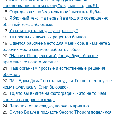
соревнования по триатлону "медный всадник 51.
15.
Определился победитель шоу "выжить в Дубае.
16.
Яблочный кекс. На первый взгляд это совершенно
обычный кекс с яблоками.
17.
Узнали эту голливудскую красотку?
18.
10 простых и вкусных рецептов блинов.
19.
Сдается рабочее место для маникюра, в кабинете 2
рабочих места сможете выбрать любое.
20.
"Начну с Понедельника", "когда будет больше
времени", "с нового месяца"….
21.
Наш организм простые и естественные решения
обожает.
22.
"Мы Едим Дома" по-голливудски: Гвинет пэлтроу кое-
чему научилась у Юлии Высоцкой.
23.
То, что вы видите на фотографии, - это не то, чем
кажется на первый взгляд.
24.
Лето пахнет не сладко, но очень приятно.
25.
Скутер Браун в подкасте Second Thought поделился