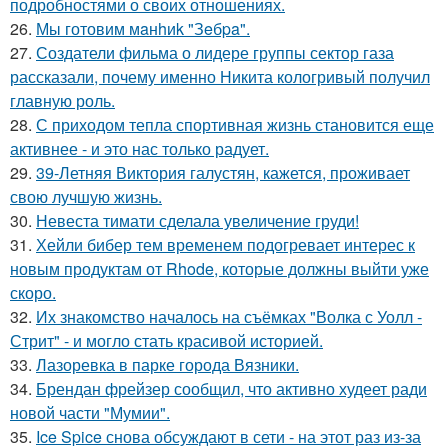
подробностями о своих отношениях.
26.
Мы готовим мaнhиk "Зeбpa".
27.
Создатели фильма о лидере группы сектор газа
рассказали, почему именно Никита кологривый получил
главную роль.
28.
С приходом тепла спортивная жизнь становится еще
активнее - и это нас только радует.
29.
39-Летняя Виктория галустян, кажется, проживает
свою лучшую жизнь.
30.
Невеста тимати сделала увеличение груди!
31.
Хейли бибер тем временем подогревает интерес к
новым продуктам от Rhode, которые должны выйти уже
скоро.
32.
Их знакомство началось на съёмках "Волка с Уолл -
Стрит" - и могло стать красивой историей.
33.
Лазоревка в парке города Вязники.
34.
Брендан фрейзер сообщил, что активно худеет ради
новой части "Мумии".
35.
Ice Spice снова обсуждают в сети - на этот раз из-за