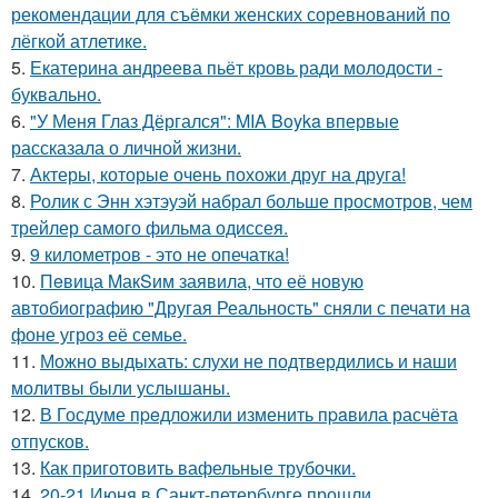
рекомендации для съёмки женских соревнований по
лёгкой атлетике.
5.
Екатерина андреева пьёт кровь ради молодости -
буквально.
6.
"У Меня Глаз Дёргался": MIA Boyka впервые
рассказала о личной жизни.
7.
Актеры, которые очень похожи друг на друга!
8.
Ролик с Энн хэтэуэй набрал больше просмотров, чем
трейлер самого фильма одиссея.
9.
9 километров - это не опечатка!
10.
Пeвица MакSим заявила, что её новую
автобиографию "Другая Реальность" сняли с печати на
фоне угроз её семье.
11.
Можно выдыхать: слухи не подтвердились и наши
молитвы были услышаны.
12.
В Госдуме пpeдложили изменить пpaвила расчёта
отпусков.
13.
Как приготовить вафельные трубочки.
14.
20-21 Июня в Санкт-петербурге прошли