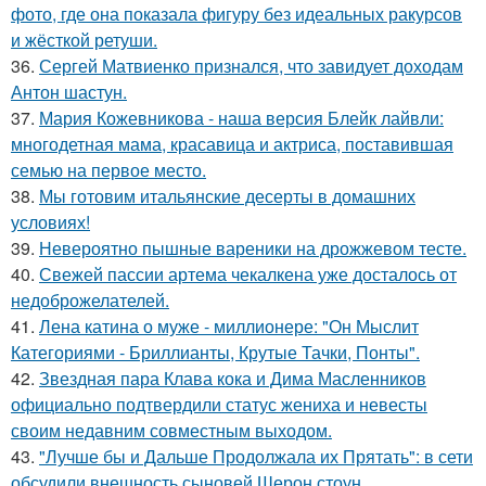
фото, где она показала фигуру без идеальных ракурсов
и жёсткой ретуши.
36.
Сергей Матвиенко признался, что завидует доходам
Антон шастун.
37.
Мария Кожевникова - наша версия Блейк лайвли:
многодетная мама, красавица и актриса, поставившая
семью на первое место.
38.
Мы готовим итальянские десерты в домашних
условиях!
39.
Невероятно пышные вареники на дрожжевом тесте.
40.
Свежей пассии артема чекалкена уже досталось от
недоброжелателей.
41.
Лена катина о муже - миллионере: "Он Мыслит
Категориями - Бриллианты, Крутые Тачки, Понты".
42.
Звездная пара Клава кока и Дима Масленников
официально подтвердили статус жениха и невесты
своим недавним совместным выходом.
43.
"Лучше бы и Дальше Продолжала их Прятать": в сети
обсудили внешность сыновей Шерон стоун.