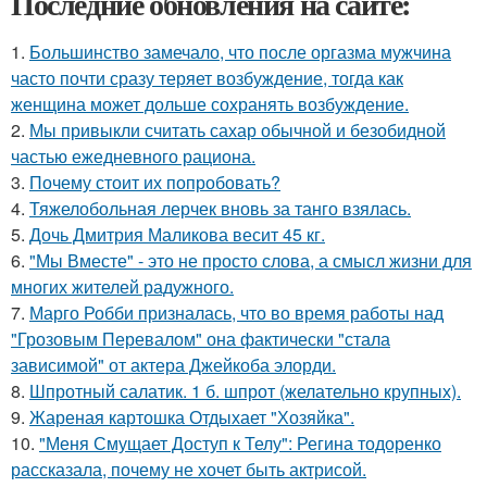
Последние обновления на сайте:
1.
Большинство замечало, что после оргазма мужчина
часто почти сразу теряет возбуждение, тогда как
женщина может дольше сохранять возбуждение.
2.
Мы привыкли считать сахар обычной и безобидной
частью ежедневного рациона.
3.
Почему стоит их попробовать?
4.
Тяжелобольная лерчек вновь за танго взялась.
5.
Дочь Дмитрия Маликова весит 45 кг.
6.
"Мы Вместе" - это не просто слова, а смысл жизни для
многих жителей радужного.
7.
Марго Робби призналась, что во время работы над
"Грозовым Перевалом" она фактически "стала
зависимой" от актера Джейкоба элорди.
8.
Шпротный салатик. 1 б. шпрот (желательно крупных).
9.
Жареная картошка Отдыхает "Хозяйка".
10.
"Меня Смущает Доступ к Телу": Регина тодоренко
рассказала, почему не хочет быть актрисой.