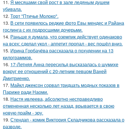
11.
Я месяцами свой рост в зале ледяным душем
убивала.
12.
Торт "Птичье Молоко".
13.
В сети появилось редкие фото Евы мендес и Райана
гослинга с их подросшими дочерьми.
14.
Раньше я думала, что оземпик действует одинаково
на всех: сделал укол - аппетит пропал - вес пошёл вниз.
15.
Ирина Горбачёва рассказала о похудении на 13
килограммов.
16.
17-Летняя Анна пересильд высказалась о шумихе
вокруг ее отношений с 20-летним певцом Ваней
Дмитриенко.
17.
Майкл джексон сорвал тридцать модных показов в
Париже ради Наоми.
18.
Настя ивлеева, абсолютно несправедливо
отмененная несколько лет назад, врывается в свою
новую прайм - эру.
19.
Стендап - комик Виктория Складчикова рассказала о
разводе.