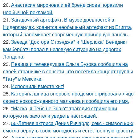
20.
Анастасия миронова и её бренд снова поразили
необычной рекламой.
21.
Загадочный артефакт. В музее древностей в
Нидерландах, хранится необычный артефакт из Египта,
который напоминает современную приборную панель.
22.
Звезда "Доктора Стрэнджа" и "Шерлока" Бенедикт
камбербэтч попал в неловкую ситуацию на дорогах
Лондона.
23.
Певица и телеведущая Ольга Бузова сообщила на
своей страничке в соцсети, что посетила концерт группы
"Тату" в Мексике.
24.
Исполнили вместе хит!
25.
Катерина шпица впервые продемонстрировала лицо
своего новорожденного мальчика и сообщила его имя.
26.
"Маска, я Тебя не Знаю": трагедия стримерши,
которую не захотели увидеть настоящей.
27.
55-Летняя актриса Дениз Ричардс, секс - символ 90-х,
смогла вернуть свою молодость и естественную красоту.
28.
Актеры которые не переносят друг друга в реальной