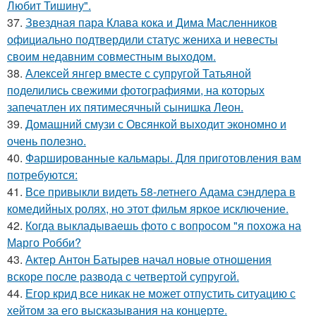
Любит Тишину".
37.
Звездная пара Клава кока и Дима Масленников
официально подтвердили статус жениха и невесты
своим недавним совместным выходом.
38.
Алексей янгер вместе с супругой Татьяной
поделились свежими фотографиями, на которых
запечатлен их пятимесячный сынишка Леон.
39.
Домашний смузи с Овсянкой выходит экономно и
очень полезно.
40.
Фаршированные кальмары. Для приготовления вам
потребуются:
41.
Все привыкли видеть 58-летнего Адама сэндлера в
комедийных ролях, но этот фильм яркое исключение.
42.
Когда выкладываешь фото с вопросом "я похожа на
Марго Робби?
43.
Актер Антон Батырев начал новые отношения
вскоре после развода с четвертой супругой.
44.
Егор крид все никак не может отпустить ситуацию с
хейтом за его высказывания на концерте.