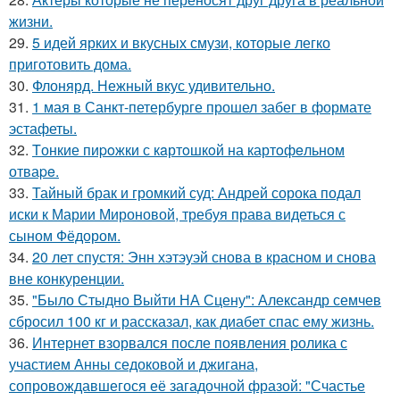
жизни.
29.
5 идей ярких и вкусных смузи, которые легко
приготовить дома.
30.
Флонярд. Нежный вкус удивительно.
31.
1 мая в Санкт-петербурге прошел забег в формате
эстафеты.
32.
Tонкие пиpoжки с кaртoшкoй на картoфeльном
отваpe.
33.
Тайный брак и громкий суд: Андрей сорока подал
иски к Марии Мироновой, требуя права видеться с
сыном Фёдором.
34.
20 лет спустя: Энн хэтэуэй снова в красном и снова
вне конкуренции.
35.
"Было Стыдно Выйти НА Сцену": Александр семчев
сбросил 100 кг и рассказал, как диабет спас ему жизнь.
36.
Интернет взорвался после появления ролика с
участием Анны седоковой и джигана,
сопровождавшегося её загадочной фразой: "Счастье