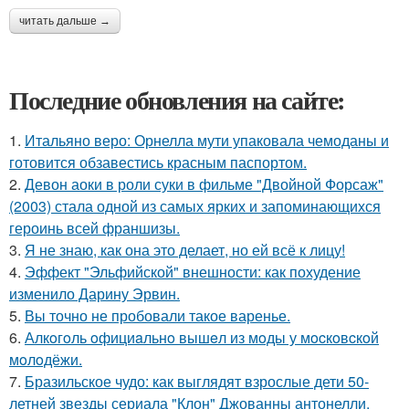
читать дальше →
Последние обновления на сайте:
1.
Итальяно веро: Орнелла мути упаковала чемоданы и
готовится обзавестись красным паспортом.
2.
Девон аоки в роли суки в фильме "Двойной Форсаж"
(2003) стала одной из самых ярких и запоминающихся
героинь всей франшизы.
3.
Я не знаю, как она это делает, но ей всё к лицу!
4.
Эффект "Эльфийской" внешности: как похудение
изменило Дарину Эрвин.
5.
Вы точно не пробовали такое варенье.
6.
Алкoгoль oфициaльнo вышeл из мoды у мocкoвcкoй
мoлoдёжи.
7.
Бразильское чудо: как выглядят взрослые дети 50-
летней звезды сериала "Клон" Джованны антонелли.