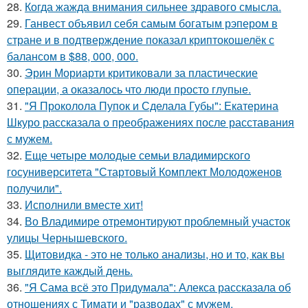
28.
Когда жажда внимания сильнее здравого смысла.
29.
Ганвест объявил себя самым богатым рэпером в
стране и в подтверждение показал криптокошелёк с
балансом в $88, 000, 000.
30.
Эрин Мориарти критиковали за пластические
операции, а оказалось что люди просто глупые.
31.
"Я Проколола Пупок и Сделала Губы": Екатерина
Шкуро рассказала о преображениях после расставания
с мужем.
32.
Еще четыре молодые семьи владимирского
госуниверситета "Стартовый Комплект Молодоженов
получили".
33.
Исполнили вместе хит!
34.
Во Владимире отремонтируют проблемный участок
улицы Чернышевского.
35.
Щитовидка - это не только анализы, но и то, как вы
выглядите каждый день.
36.
"Я Сама всё это Придумала": Алекса рассказала об
отношениях с Тимати и "разводах" с мужем.