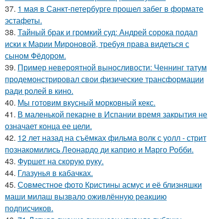
37.
1 мая в Санкт-петербурге прошел забег в формате
эстафеты.
38.
Тайный брак и громкий суд: Андрей сорока подал
иски к Марии Мироновой, требуя права видеться с
сыном Фёдором.
39.
Пример невероятной выносливости: Ченнинг татум
продемонстрировал свои физические трансформации
ради ролей в кино.
40.
Мы готовим вкусный морковный кекс.
41.
В маленькой пекарне в Испании время закрытия не
означает конца ее цели.
42.
12 лет назад на съёмках фильма волк с уолл - стрит
познакомились Леонардо ди каприо и Марго Робби.
43.
Фуршет на скорую руку.
44.
Глазунья в кабачках.
45.
Совместное фото Кристины асмус и её близняшки
маши милаш вызвало оживлённую реакцию
подписчиков.