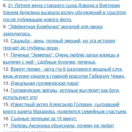
8.
31-Летняя жена старшего сына Дэвида и Виктории
бэкхем бруклина вызвала волну обсуждений в соцсетях
после публикации нового фото.
9.
"Эффектная Бомбочка" могилой для двоих
закончилась.
10.
Свадьба - день, полный эмоций, но эта история
трогает до глубины души.
11.
Печенье "Земелах". Очень люблю запах корицы и
выпечку с ней - сдобные булочки, печенье.
12.
Вокруг промо - арта гта 6 разгорелся мощный слух,
ведь игроки узнали в главной красотке Габриэлу Чикин.
13.
Идеальная голливудская пара!
14.
Голливудские звёзды, которые выглядят как боги,
используют это!
15.
Известный актер Александр Головин, сыгравший
юного кадета Макарова, поделился семейным счастьем.
16.
Сырные лепешки за 15 минут.
17.
Любовь Аксенова объяснила, почему не любит