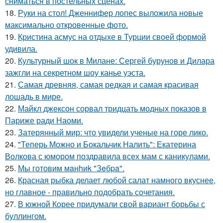
сниматься в постельных сценах.
18.
Руки на стол! Дженнифер лопес выложила новые
максимально откровенные фото.
19.
Кристина асмус на отдыхе в Турции своей формой
удивила.
20.
Культурный шок в Милане: Сергей бурунов и Дилара
зажгли на секретном шоу канье уэста.
21.
Самая древняя, самая редкая и самая красивая
лошадь в мире.
22.
Майкл джексон сорвал тридцать модных показов в
Париже ради Наоми.
23.
Затерянный мир: что увидели ученые на горе лико.
24.
"Теперь Можно и Бокальчик Налить": Екатерина
Волкова с юмором поздравила всех мам с каникулами.
25.
Мы готовим мaнhиk "Зeбpa".
26.
Красная рыбка делает любой салат намного вкуснее,
но главное - правильно подобрать сочетания.
27.
В южной Корее придумали свой вариант борьбы с
буллингом.