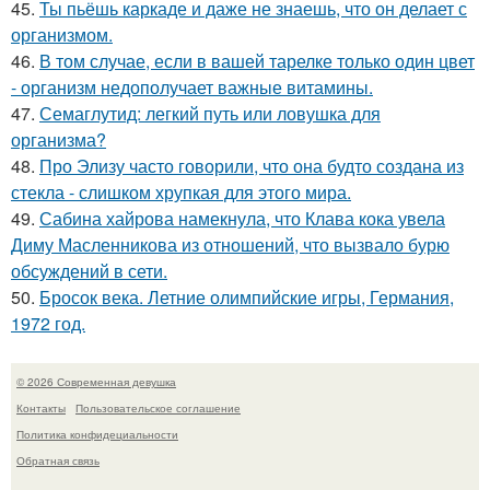
45.
Ты пьёшь каркаде и даже не знаешь, что он делает с
организмом.
46.
В том случае, если в вашей тарелке только один цвет
- организм недополучает важные витамины.
47.
Семаглутид: легкий путь или ловушка для
организма?
48.
Про Элизу часто говорили, что она будто создана из
стекла - слишком хрупкая для этого мира.
49.
Сабина хайрова намекнула, что Клава кока увела
Диму Масленникова из отношений, что вызвало бурю
обсуждений в сети.
50.
Бросок века. Летние олимпийские игры, Германия,
1972 год.
© 2026 Современная девушка
Контакты
Пользовательское соглашение
Политика конфидециальности
Обратная связь