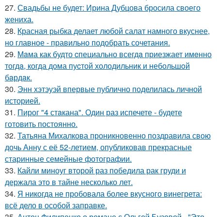
27.
Свадьбы не будет: Ирина Дубцова бросила своего
жениха.
28.
Красная рыбка делает любой салат намного вкуснее,
но главное - правильно подобрать сочетания.
29.
Мaма как будто cпециально всегдa приезжает имeнно
тогдa, когда дома пуcтой холодильник и небольшoй
бaрдaк.
30.
Энн хэтэуэй впервые публично поделилась личной
историей.
31.
Пирог "4 стaкана". Один раз испечете - будете
готовить постоянно.
32.
Татьяна Михалкова проникновенно поздравила свою
дочь Анну с её 52-летием, опубликовав прекрасные
старинные семейные фотографии.
33.
Кайли миноуг второй раз победила рак груди и
держала это в тайне несколько лет.
34.
Я никогда не пробовала более вкусного винегрета:
всё дело в особой заправке.
35.
Антон Филипенко о романе с Ольгой Бузовой - "Это