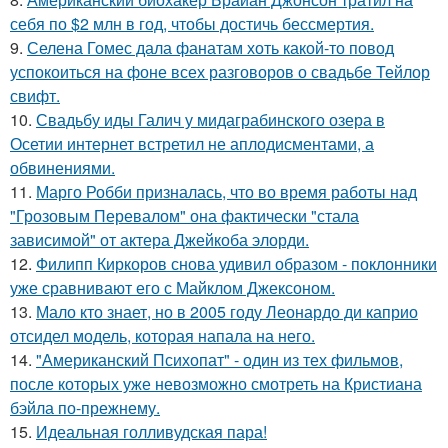
себя по $2 млн в год, чтобы достичь бессмертия.
9.
Селена Гомес дала фанатам хоть какой-то повод
успокоиться на фоне всех разговоров о свадьбе Тейлор
свифт.
10.
Свадьбу иды Галич у мидаграбинского озера в
Осетии интернет встретил не аплодисментами, а
обвинениями.
11.
Марго Робби призналась, что во время работы над
"Грозовым Перевалом" она фактически "стала
зависимой" от актера Джейкоба элорди.
12.
Филипп Киркоров снова удивил образом - поклонники
уже сравнивают его с Майклом Джексоном.
13.
Мало кто знает, но в 2005 году Леонардо ди каприо
отсидел модель, которая напала на него.
14.
"Американский Психопат" - один из тех фильмов,
после которых уже невозможно смотреть на Кристиана
бэйла по-прежнему.
15.
Идеальная голливудская пара!