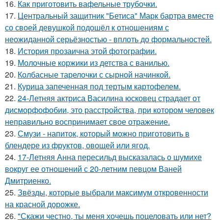
16.
Как приготовить вафельные трубочки.
17.
Центральный защитник "Бетиса" Марк бартра вместе
со своей девушкой подошёл к отношениям с
неожиданной серьёзностью - вплоть до формальностей.
18.
История прозаична этой фотографии.
19.
Молочные коржики из детства с ванилью.
20.
Колбасные тарелочки с сырной начинкой.
21.
Курица запеченная под тертым картофелем.
22.
24-Летняя актриса Василина юсковец страдает от
дисморфофобии, это расстройства, при котором человек
неправильно воспринимает свое отражение.
23.
Смузи - напиток, который можно приготовить в
блендере из фруктов, овощей или ягод.
24.
17-Летняя Анна пересильд высказалась о шумихе
вокруг ее отношений с 20-летним певцом Ваней
Дмитриенко.
25.
Звёзды, которые выбрали максимум откровенности
на красной дорожке.
26.
"Скажи честно, ты меня хочешь поцеловать или нет?