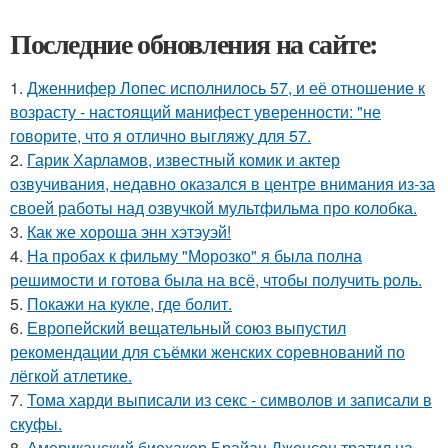
Последние обновления на сайте:
1.
Дженнифер Лопес исполнилось 57, и её отношение к
возрасту - настоящий манифест уверенности: "не
говорите, что я отлично выгляжу для 57.
2.
Гарик Харламов, известный комик и актер
озвучивания, недавно оказался в центре внимания из-за
своей работы над озвучкой мультфильма про колобка.
3.
Как же хороша энн хэтэуэй!
4.
На пробах к фильму "Морозко" я была полна
решимости и готова была на всё, чтобы получить роль.
5.
Покажи на кукле, где болит.
6.
Европейский вещательный союз выпустил
рекомендации для съёмки женских соревнований по
лёгкой атлетике.
7.
Тома харди выписали из секс - символов и записали в
скуфы.
8.
Американский биохакер Брайан Джонсон тратил на