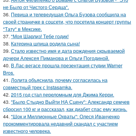
не Было от Чистого Сердца".
36.
Певица и телеведущая Ольга Бузова сообщила на
своей страничке в соцсети, что посетила концерт группы
"Тату" в Мексике.
37.
"Моя Шарлиз! Тебе годик!
38.
Катерина шпица родила сына!
39.
Стало известно имя и дата рождения скрываемой
дочери Алексея Пиманова и Ольги Погодиной.
40.
В Лас-вегасе прошла презентация студии Warner
Bros.
41.
Лолита объяснила, почему согласилась на
совместный трек с Instasamka.
42.
2015 год стал переломным для Джима Керри.
43.
"Было Стыдно Выйти НА Сцену": Александр семчев
сбросил 100 кг и рассказал, как диабет спас ему жизнь.
44.
"Шок и Миллионные Охваты": Олеся Иванченко
прокомментировала недавний скандал с участием
известного человека.