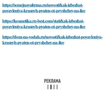
https://semejnayaferma.ru/novosti/kak-izbezhat-
poyavleniya-krasnyh-pyaten-ot-pryshchey-na-lice
https://kosmetika.ru-best.com/stati/kak-izbezhat-
poyavleniya-krasnyh-pyaten-ot-pryshchey-na-lice
https://dom-na-vodah.ru/novosti/kak-izbezhat-poyavleniya-
krasnyh-pyaten-ot-pryshchey-na-lice