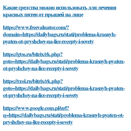
Какие средства можно использовать для лечения
красных пятен от прыщей на лице
https://www.freevaluator.com/?
domain=https://dailybags.ru/stati/problema-krasnyh-
pyaten-ot-pryshchey-na-lice-recepty-i-sovety
https://gtss.ru/bitrix/rk.php?
goto=https://dailybags.ru/stati/problema-krasnyh-pyaten-
ot-pryshchey-na-lice-recepty-i-sovety
https://rzol.ru/bitrix/rk.php?
goto=https://dailybags.ru/stati/problema-krasnyh-pyaten-
ot-pryshchey-na-lice-recepty-i-sovety
https://www.google.com.pl/url?
q=https://dailybags.ru/stati/problema-krasnyh-pyaten-ot-
pryshchey-na-lice-recepty-i-sovety