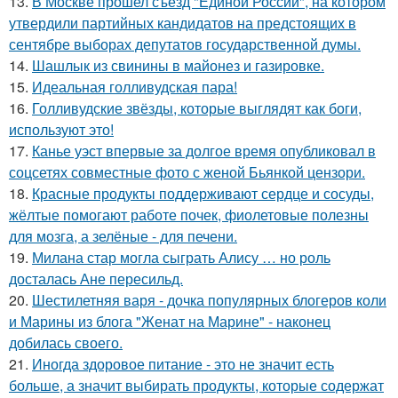
13.
В Москве прошел съезд "Единой России", на котором
утвердили партийных кандидатов на предстоящих в
сентябре выборах депутатов государственной думы.
14.
Шашлык из свинины в майонез и газировке.
15.
Идеальная голливудская пара!
16.
Голливудские звёзды, которые выглядят как боги,
используют это!
17.
Канье уэст впервые за долгое время опубликовал в
соцсетях совместные фото с женой Бьянкой цензори.
18.
Красные продукты поддерживают сердце и сосуды,
жёлтые помогают работе почек, фиолетовые полезны
для мозга, а зелёные - для печени.
19.
Милана стар могла сыграть Алису … но роль
досталась Ане пересильд.
20.
Шестилетняя варя - дочка популярных блогеров коли
и Марины из блога "Женат на Марине" - наконец
добилась своего.
21.
Иногда здоровое питание - это не значит есть
больше, а значит выбирать продукты, которые содержат