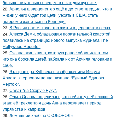
больше питательных веществ в каждом кусочке.
22.
Арнольд шварценеггер ещё в детстве твердил, что в
жизни у него будет три цели: уехать в США, стать
актёром и жениться на Кеннеди.
23.
В России растет качество жизни в деревнях и селах.
24.
Алекса Деми, обладающая поразительной красотой,
появилась на страницах нового выпуска журнала The
Hollywood Reporter.
25.
Оксана акиньшина, которую ранее обвиняли в том,
что она бросила детей, забрала их от Арчила геловани к
себе.
26.
Эта гравюра Xvii века с изображением Иисуса
Христа в терновом венце названа "Единый Единою
Чертою".
27.
Салат "на Скорую Руку".
28.
Ольга Орлова поделилась, что сейчас у неё сложный
этап: её трехлетняя дочь Анна переживает период
упрямства и капризов.
29.
Домашний хлеб на СКОВОРОДЕ.