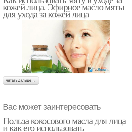
Маска для лица
Мятные средства
кожей лица. Эфирное масло мяты
для ухода за кожей лица
Израильская маска
Медовая маска
Травяная маска
читать дальше →
Вас может заинтересовать
Польза кокосового масла для лица
и как его использовать