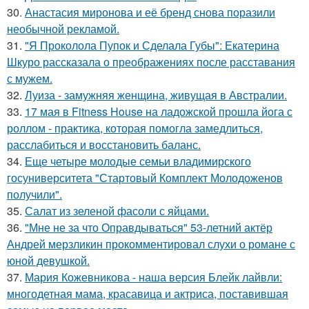
30.
Анастасия миронова и её бренд снова поразили
необычной рекламой.
31.
"Я Проколола Пупок и Сделала Губы": Екатерина
Шкуро рассказала о преображениях после расставания
с мужем.
32.
Луиза - замужняя женщина, живущая в Австралии.
33.
17 мая в Fitness House на ладожской прошла йога с
роллом - практика, которая помогла замедлиться,
расслабиться и восстановить баланс.
34.
Еще четыре молодые семьи владимирского
госуниверситета "Стартовый Комплект Молодоженов
получили".
35.
Салат из зеленой фасоли с яйцами.
36.
"Мне не за что Оправдываться" 53-летний актёр
Андрей мерзликин прокомментировал слухи о романе с
юной девушкой.
37.
Мария Кожевникова - наша версия Блейк лайвли:
многодетная мама, красавица и актриса, поставившая