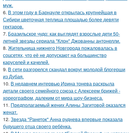
муж.
6.
В этом году в Барнауле открылась крупнейшая в
Сибири цветочная теплица площадью более девяти
гектаров.
7.
Бразильское чудо: как выглядят взрослые дети 50-
летней звезды сериала "Клон" Джованны антонелли.
8.
Жительница нижнего Новгорода пожаловалась в
соцсетях, что её не допускают на большинство
каруселей и качелей.
9.
В сети разгорелся скандал вокруг молодой блогерши
из Дубая.
10.
В недавнем интервью Ирина тонева раскрыла
детали своего семейного союза с Алексеем брижей -
хореографом, далеким от мира шоу-бизнеса.
11.
Предполагаемый жених Алины Загитовой оказался
женат.
12.
Звезда "Ранеток" Анна руднева впервые показала
будущего отца своего ребёнка.