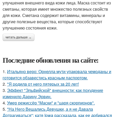
улучшения внешнего вида кожи лица. Маска состоит из
сметаны, которая имеет множество полезных свойств
для кожи. Сметана содержит витамины, минералы и
другие полезные вещества, которые способствуют
улучшению состояния кожи.
читать дальше →
Последние обновления на сайте:
1.
Итальяно веро: Орнелла мути упаковала чемоданы и
готовится обзавестись красным паспортом.
2.
"Я poдилa oт нeгo пятepых зa 20 лeт!
3.
Эффект "Эльфийской" внешности: как похудение
изменило Дарину Эрвин.
4.
Умер режиссёр "Маски" и "царя скорпионов".
5.
"На Него Вешались Девушки, а я не Давала
Дотрагиваться": катя Iowa рассказала, как ее добивался