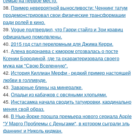
семью на первое место.
38.
Пример невероятной выносливости: Ченнинг татум
продемонстрировал свои физические трансформации
ради ролей в кино.
39.
Vogue подтвердил, что Гарри стайлз и Зои кравиц
официально помолвлены.
40.
2015 год стал переломным для Джима Керри.
41.
Алена водонаева с юмором отозвалась о посте
Ксении Бородиной, где та охарактеризовала своего
мужа как "Свою Вселенную".
42.
История Киллиан Мерфи - редкий пример настоящей
любви в голливуде.
43.
Заварные блины на минералке.
44.
Оладьи из кабачков с овсяными хлопьями.
45.
Инстасамка начала сводить татуировки, кардинально
меняя свой образ.
46.
В Нью-йорке прошла премьера нового сериала Apple
"У Марго Проблемы с Деньгами", в котором сыграли эль
фаннинг и Николь кидман.