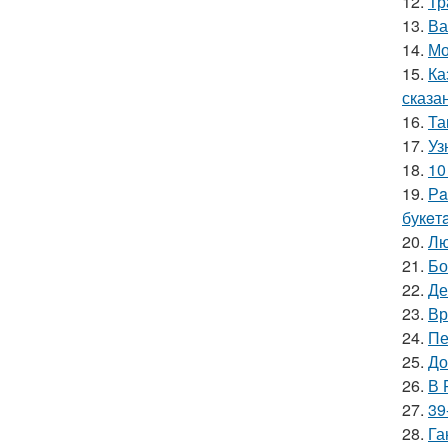
12.
Тр
13.
Ва
14.
Мо
15.
Ка
сказа
16.
Та
17.
Уз
18.
10
19.
Рa
букeт
20.
Лю
21.
Бо
22.
Де
23.
Вр
24.
Пе
25.
До
26.
В 
27.
39
28.
Га