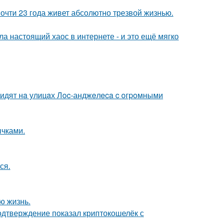
почти 23 года живет абсолютно трезвой жизнью.
а настоящий хаос в интернете - и это ещё мягко
видят нa улицaх Лoc-анджeлeca c oгpoмными
чками.
ся.
ю жизнь.
одтверждение показал криптокошелёк с