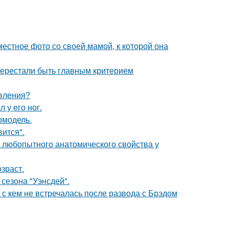
естное фото со своей мамой, к которой она
перестали быть главным критерием
явления?
 у его ног.
ермодель.
вится".
любопытного анатомического свойства у
зраст.
сезона "Уэнсдей".
 с кем не встречалась после развода с Брэдом