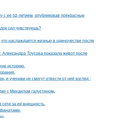
у с её 52-летием, опубликовав прекрасные
док сил чувствуешь?
 что наслаждается жизнью в одиночестве после
: Александра Трусова показала живот после
овую историю.
горания.
, и ученики не смогут отвести от неё взгляд -
дке с Михаилом галустяном.
 сети за её внешность.
 фанатами.
но.