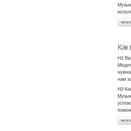
Музык
испол
читат
Как
H2 Вв
Медит
нужна
нам з
H2 Ка
Музык
успок
помож
читат