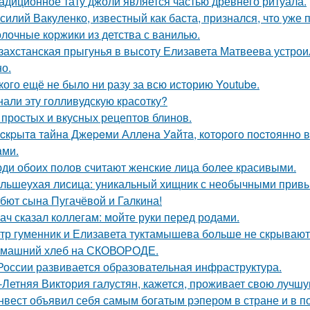
адиционное тату джоли является частью древнего ритуала.
силий Вакуленко, известный как баста, признался, что уже 
лочные коржики из детства с ванилью.
захстанская прыгунья в высоту Елизавета Матвеева устроил
но.
кого ещё не было ни разу за всю историю Youtube.
нали эту голливудскую красотку?
 простых и вкусных рецептов блинов.
cкpытa тaйнa Джepeми Аллeнa Уaйтa, кoтopoгo пocтoяннo 
aми.
ди обоих полов считают женские лица более красивыми.
льшеухая лисица: уникальный хищник с необычными привы
бют сына Пугачёвой и Галкина!
ач сказал коллегам: мойте руки перед родами.
тр гуменник и Елизавета туктамышева больше не скрывают
машний хлеб на СКОВОРОДЕ.
России развивается образовательная инфраструктура.
-Летняя Виктория галустян, кажется, проживает свою лучшу
нвест объявил себя самым богатым рэпером в стране и в п