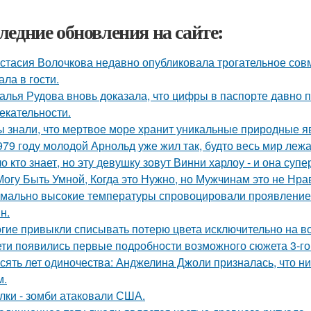
ледние обновления на сайте:
стасия Волочкова недавно опубликовала трогательное совм
ала в гости.
алья Рудова вновь доказала, что цифры в паспорте давно 
екательности.
ы знали, что мертвое море хранит уникальные природные 
979 году молодой Арнольд уже жил так, будто весь мир лежал
о кто знает, но эту девушку зовут Винни харлоу - и она суп
Могу Быть Умной, Когда это Нужно, но Мужчинам это не Нра
мально высокие температуры спровоцировали проявление 
н.
гие привыкли списывать потерю цвета исключительно на во
ети появились первые подробности возможного сюжета 3-го 
сять лет одиночества: Анджелина Джоли призналась, что ни
м.
лки - зомби атаковали США.