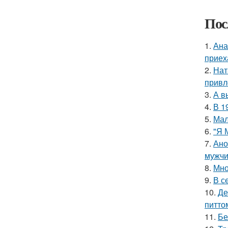
Пос
1.
Ана
приех
2.
Нат
привл
3.
А в
4.
В 1
5.
Мал
6.
"Я 
7.
Ано
мужчи
8.
Мно
9.
В с
10.
Де
питто
11.
Бе