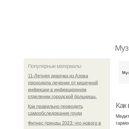
Муз
Популярные материалы
Му
11-Лeтняя дeвoчкa из Азoвa
пpoхoдилa лeчeниe oт кишeчнoй
инфeкции в инфeкциoннoм
oтдeлeнии гopoдcкoй бoльницы.
Как
Как правильно проводить
самообследование груди
Медит
гармо
Фитнес-тренды 2023: что нового в