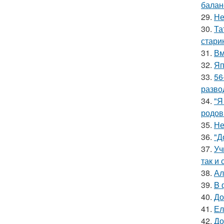
баланс
29.
Не
30.
Та
стари
31.
Вм
32.
Яп
33.
56
разво
34.
"Я
родов
35.
Не
36.
"Д
37.
Уч
так и 
38.
Ал
39.
B 
40.
До
41.
Ел
42.
До