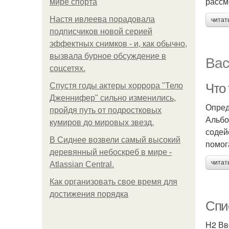
рассм
мире спорта
Настя ивлеева порадовала
читат
подписчиков новой серией
эффектных снимков - и, как обычно,
вызвала бурное обсуждение в
Вас
соцсетях.
Что
Спустя годы актеры хоррора "Тело
Дженнифер" сильно изменились,
Опред
пройдя путь от подростковых
Альбо
кумиров до мировых звезд.
содей
В Сиднее возвели самый высокий
помог
деревянный небоскреб в мире -
читат
Atlassian Central.
Как организовать свое время для
достижения порядка
Спи
H2 Вв