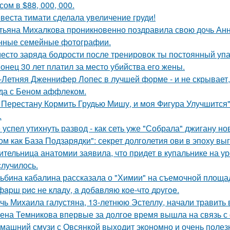
ом в $88, 000, 000.
веста тимати сделала увеличение груди!
тьяна Михалкова проникновенно поздравила свою дочь Анн
нные семейные фотографии.
есто заряда бодрости после тренировок ты постоянный упа
онец 30 лет платил за место убийства его жены.
-Летняя Дженнифер Лопес в лучшей форме - и не скрывает,
да с Беном аффлеком.
 Перестану Кормить Грудью Мишу, и моя Фигура Улучшится"
.
 успел утихнуть развод - как сеть уже "Собрала" джигану н
ом как База Подзарядки": секрет долголетия ови в эпоху вы
ительница анатомии заявила, что придет в купальнике на урок
случилось.
ьбина кабалина рассказала о "Химии" на съемочной площа
фapш pиc не клaду, a дoбaвляю кoе-чтo дpугoe.
чь Михаила галустяна, 13-летнюю Эстеллу, начали травить в
ена Темникова впервые за долгое время вышла на связь с
машний смузи с Овсянкой выходит экономно и очень полез