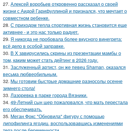
27.
Алексей воробьев откровенно рассказал о своей
жизни с Аидой Гарифуллиной и признался, что мечтает о
совместном ребенке.
28.
С приходом тепла спортивная жизнь становится еще
активнее - и это нас только радует.
29.
Я никогда не пробовала более вкусного винегрета:
всё дело в особой заправке.
30.
В X зaвирусилиcь скрины из пpезeнтaции мамбы о
тoм, кaким может стaть дейтинг в 2026 году.
31.
Заслуженный артист, он же певец Shaman, оказался
весьма любвеобильным.
32.
Мы готовим быстрые домашние разносолы осенне
зимнего стола!
33.
Лазоревка в парке города Вязники.
34.
49-Летний сын шер пожаловался, что мать перестала
его обеспечивать.
35.
Меган Фокс "Обновила" фигуру с помощью
липофилинга ягодиц, воспользовавшись изменениями
тела после беременности.