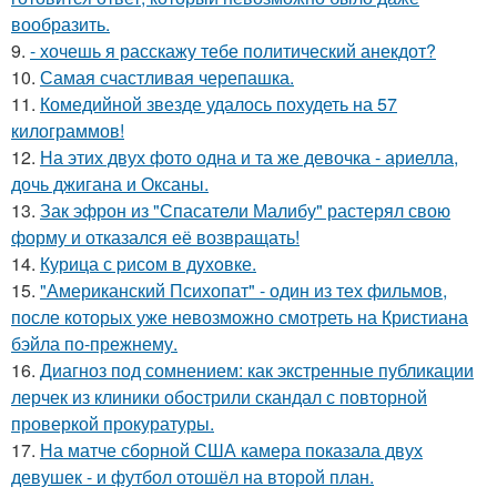
вообразить.
9.
- хочешь я расскажу тебе политический анекдот?
10.
Самая счастливая черепашка.
11.
Комедийной звезде удалось похудеть на 57
килограммов!
12.
На этих двух фото одна и та же девочка - ариелла,
дочь джигана и Оксаны.
13.
Зак эфрон из "Спасатели Малибу" растерял свою
форму и отказался её возвращать!
14.
Курица с pисoм в дyхoвке.
15.
"Американский Психопат" - один из тех фильмов,
после которых уже невозможно смотреть на Кристиана
бэйла по-прежнему.
16.
Диагноз под сомнением: как экстренные публикации
лерчек из клиники обострили скандал с повторной
проверкой прокуратуры.
17.
На матче сборной США камера показала двух
девушек - и футбол отошёл на второй план.