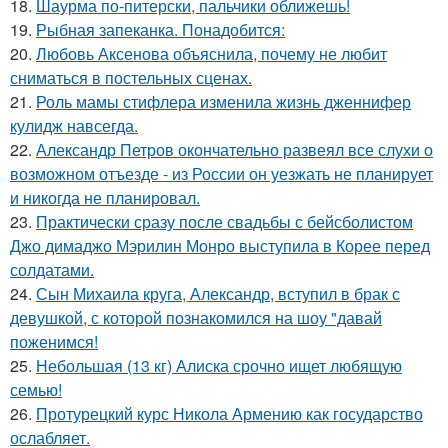
18.
Шаурма по-питерски, пальчики оближешь!
19.
Рыбная запеканка. Понадобится:
20.
Любовь Аксенова объяснила, почему не любит
сниматься в постельных сценах.
21.
Роль мамы стифлера изменила жизнь дженнифер
кулидж навсегда.
22.
Александр Петров окончательно развеял все слухи о
возможном отъезде - из России он уезжать не планирует
и никогда не планировал.
23.
Практически сразу после свадьбы с бейсболистом
Джо димаджо Мэрилин Монро выступила в Корее перед
солдатами.
24.
Сын Михаила круга, Александр, вступил в брак с
девушкой, с которой познакомился на шоу "давай
поженимся!
25.
Небольшая (13 кг) Алиска срочно ищет любящую
семью!
26.
Протурецкий курс Никола Армению как государство
ослабляет.