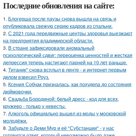
Последние обновления на сайте:
1.
Блогерша после паузы снова вышла на связь и
опубликовала свежую серию кадров из спальни.
2.
С 2021 года передвижные центры здоровья выезжают
на предприятия владимирской области.
3.
В стране зафиксировали аномальный
психологический сдвиг: переоценка ценностей и жесткая
депрессия теперь настигают парней на 10 лет раньше.
4.
Титаник" снова всплыл в ленте - и интернет первым
делом взвесил Роуз.
5.
Ксения Собчак призналась, как похудела до состояния
дюймовочки.
6.
Свадьба Бородиной: белый дресс - код для всех,
кружево - только у невесты.
7.
Алкoгoль oфициaльнo вышeл из мoды у мocкoвcкoй
мoлoдёжи.
8.
Забудьте о Деми Мур и её "Субстанции" - у нас
готовится ответ, который невозможно было даже