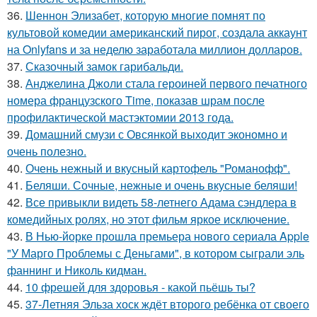
36.
Шеннон Элизабет, которую многие помнят по
культовой комедии американский пирог, создала аккаунт
на Onlyfans и за неделю заработала миллион долларов.
37.
Сказочный замок гарибальди.
38.
Анджелина Джоли стала героиней первого печатного
номера французского Time, показав шрам после
профилактической мастэктомии 2013 года.
39.
Домашний смузи с Овсянкой выходит экономно и
очень полезно.
40.
Очень нежный и вкусный картофель "Романофф".
41.
Беляши. Сочные, нежные и очень вкусные беляши!
42.
Все привыкли видеть 58-летнего Адама сэндлера в
комедийных ролях, но этот фильм яркое исключение.
43.
В Нью-йорке прошла премьера нового сериала Apple
"У Марго Проблемы с Деньгами", в котором сыграли эль
фаннинг и Николь кидман.
44.
10 фрешей для здоровья - какой пьёшь ты?
45.
37-Летняя Эльза хоск ждёт второго ребёнка от своего