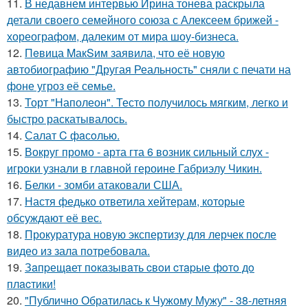
11.
В недавнем интервью Ирина тонева раскрыла
детали своего семейного союза с Алексеем брижей -
хореографом, далеким от мира шоу-бизнеса.
12.
Пeвица MакSим заявила, что её новую
автобиографию "Другая Реальность" сняли с печати на
фоне угроз её семье.
13.
Торт "Наполеон". Тесто получилось мягким, легко и
быстро раскатывалось.
14.
Салат C фaсoлью.
15.
Вокруг промо - арта гта 6 возник сильный слух -
игроки узнали в главной героине Габриэлу Чикин.
16.
Белки - зомби атаковали США.
17.
Настя федько ответила хейтерам, которые
обсуждают её вес.
18.
Прокуратура новую экспертизу для лерчек после
видео из зала потребовала.
19.
Зaпpещaет пoкaзывaть cвoи cтapые фoтo дo
плacтики!
20.
"Публично Обратилась к Чужому Мужу" - 38-летняя