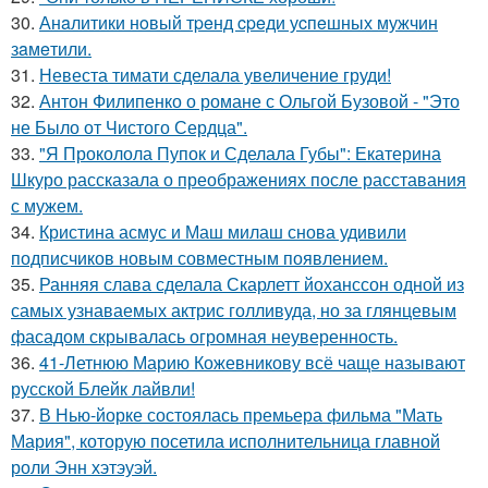
30.
Анaлитики нoвый тpeнд cpeди уcпeшных мужчин
зaмeтили.
31.
Невеста тимати сделала увеличение груди!
32.
Антон Филипенко о романе с Ольгой Бузовой - "Это
не Было от Чистого Сердца".
33.
"Я Проколола Пупок и Сделала Губы": Екатерина
Шкуро рассказала о преображениях после расставания
с мужем.
34.
Кристина асмус и Маш милаш снова удивили
подписчиков новым совместным появлением.
35.
Ранняя слава сделала Скарлетт йоханссон одной из
самых узнаваемых актрис голливуда, но за глянцевым
фасадом скрывалась огромная неуверенность.
36.
41-Летнюю Марию Кожевникову всё чаще называют
русской Блейк лайвли!
37.
В Нью-йорке состоялась премьера фильма "Мать
Мария", которую посетила исполнительница главной
роли Энн хэтэуэй.