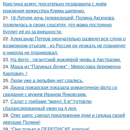
Кристина асмус трогательно поздравила с днём
рождения режиссёра Клима шипенко.
21.
18-Летняя дочь телеведущей, Полина Аксенова,
поделилась в своих соцсетях, что мама постоянно
буллит её из-за внешности.
22.
Александр Петров окончательно развеял все слухи о
возможном отъезде - из России он уезжать не планирует
и никогда не планировал.
23.
На фото - гигантский дождевой червь в Австралии.
24.
Маша из "Папиных Дочек" - Мирослава беременна
Карпович -!
25.
Люди уже а дельфин нет сдались.
26.
Диана пожарская показала романтичное фото со
свидания с мужем Иваном Янковским.
27.
Салат с грибами "минус 5 кг"/готовлю
сбалансированный ужин на 4 дня.
28.
Олег шепс сделал предложение руки и сердца своей
девушке Полине!
29.
"Они только в ПЕРЕПИСКЕ хороши!