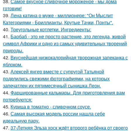
38.
Самое вкусное сливочное мороженое - мы дома
готовим!
39.
Лена катина о муже - миллионере: "Он Мыслит
Категориями - Бриллианты, Крутые Тачки, Понты".
40.
Треугольные котлетки. Ингредиенты:
41.
Баобаб - это не просто растение, это легенда, живой
символ Африки и одно из самых удивительных творений
природы.
42.
Вкуснейшая низкокалорийная творожная запеканка с
яблоком.
43.
Алексей янгер вместе с супругой Татьяной
поделились свежими фотографиями, на которых
запечатлен их пятимесячный сынишка Леон.
44.
Фаршированные кальмары. Для приготовления вам
потребуются:
45.
Курица в томатно - сливочном соусе.
46.
Самая высокая модель россии нашла себе
идеальную пару.
47.
37-Летняя Эльза хоск ждёт второго ребёнка от своего