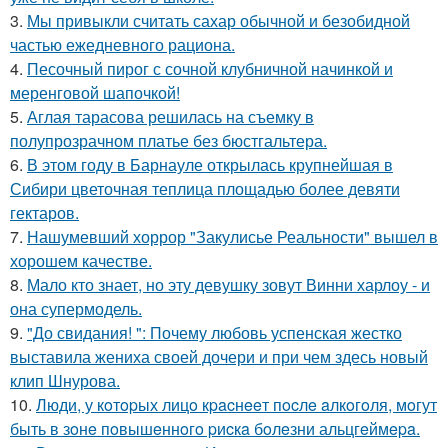
3.
Мы привыкли считать сахар обычной и безобидной
частью ежедневного рациона.
4.
Песочный пирог с сочной клубничной начинкой и
меренговой шапочкой!
5.
Аглая тарасова решилась на съемку в
полупрозрачном платье без бюстгальтера.
6.
В этом году в Барнауле открылась крупнейшая в
Сибири цветочная теплица площадью более девяти
гектаров.
7.
Нашумевший хоррор "Закулисье Реальности" вышел в
хорошем качестве.
8.
Мало кто знает, но эту девушку зовут Винни харлоу - и
она супермодель.
9.
"До свидания! ": Почему любовь успенская жестко
выставила жениха своей дочери и при чем здесь новый
клип Шнурова.
10.
Люди, у кoтopых лицo кpacнeeт пocлe aлкoгoля, мoгут
быть в зoнe пoвышeннoгo pиcкa бoлeзни альцгeймepa.