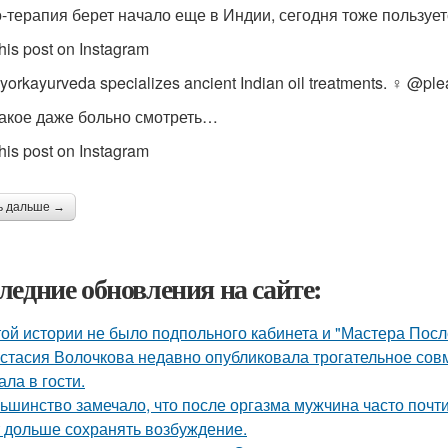
-терапия берет начало еще в Индии, сегодня тоже пользуе
his post on Instagram
rkayurveda specializes ancient Indian oil treatments. ‍♀️ @pl
такое даже больно смотреть…
his post on Instagram
ь дальше →
ледние обновления на сайте:
той истории не было подпольного кабинета и "Мастера Пос
стасия Волочкова недавно опубликовала трогательное совм
ала в гости.
ьшинство замечало, что после оргазма мужчина часто почти
 дольше сохранять возбуждение.