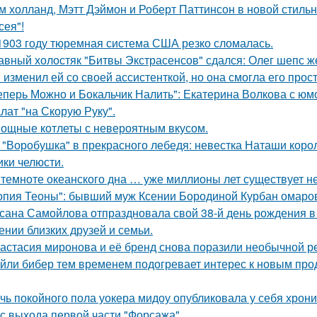
м холланд, Мэтт Дэймон и Роберт Паттинсон в новой стил
сея"!
1903 году тюремная система США резко сломалась.
авный холостяк "Битвы Экстрасенсов" сдался: Олег шепс ж
 изменил ей со своей ассистенткой, но она смогла его прост
еперь Можно и Бокальчик Налить": Екатерина Волкова с юм
лат "на Скорую Руку".
ощные котлеты с невероятным вкусом.
 "Воробушка" в прекрасного лебедя: невестка Наташи кор
ики челюсти.
 темноте океанского дна … уже миллионы лет существует н
опия Теоны": бывший муж Ксении Бородиной Курбан омаров
сана Самойлова отпраздновала свой 38-й день рождения в
ении близких друзей и семьи.
астасия миронова и её бренд снова поразили необычной р
йли бибер тем временем подогревает интерес к новым про
чь покойного пола уокера мидоу опубликовала у себя хроник
 с выхода первой части "Форсажа".