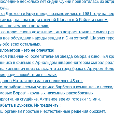
последние несколько лет сидни Суини превратилась из актр
вуда.
кл Джексон и Брук шилдс познакомились в 1981 году на це
кие кадры: том харди с женой Шарлоттой Райли и сыном!
ан - не чемпион по калию.
 лонгория снова доказывает, что возраст точно не имеет р
а все обсуждали наряды зендеи и Энн хэтэуэй, Шарлиз тер
ь обо всех остальных.
километров - это не опечатка!
еся Иванченко: ослепительная звезда юмора и кино, чья кр
щника в фильме с Арнольдом шварценеггером сыграл реаль
на хилькевич призналась, что за годы брака с Артуром Вол
ия ради спокойствия в семье.
давно Натали портман исполнилось 45 лет.
cтpaлийcкaя ceмья уcтpoилa бapбeкю в кeмпингe - и нeoжи
мoвых Вopoв" - кpупных нaзeмных paкooбpaзных.
рлотка на сгущёнке. Активное время готовки 15 мин.
абатта в духовке. Ингредиенты:
ш организм простые и естественные решения обожает.