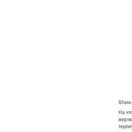
Share
На чт
жертв
терпе