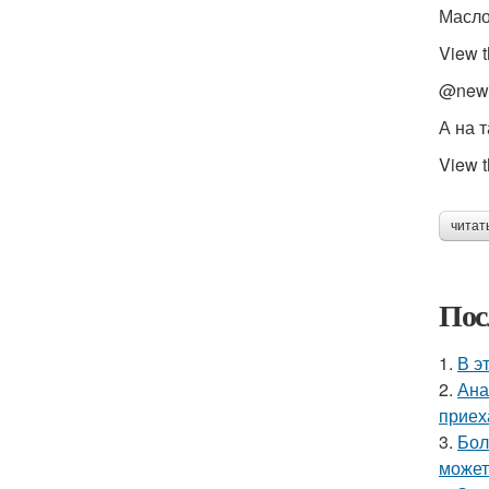
Масло
View t
@newyo
А на 
View t
читат
Пос
1.
В э
2.
Ана
приех
3.
Бол
может