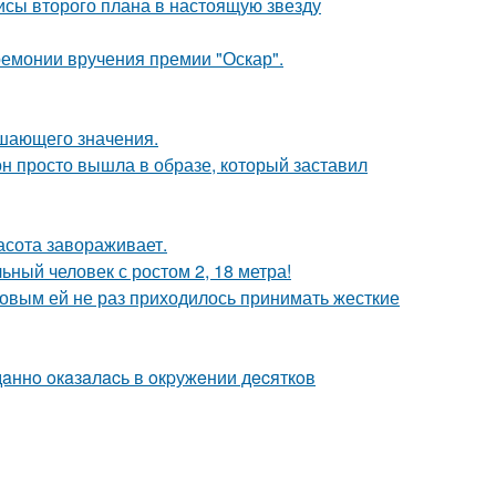
исы второго плана в настоящую звезду
ремонии вручения премии "Оскар".
ешающего значения.
он просто вышла в образе, который заставил
асота завораживает.
ный человек с ростом 2, 18 метра!
ковым ей не раз приходилось принимать жесткие
дaннo oкaзaлacь в oкpужeнии дecяткoв