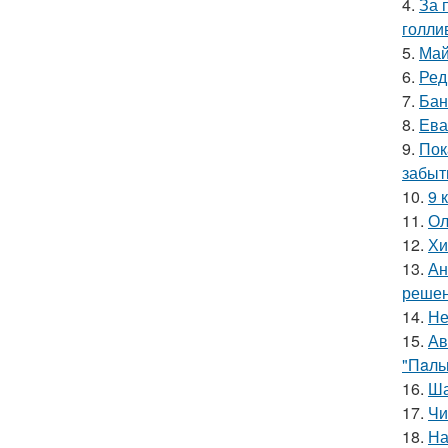
4.
За 
голли
5.
Май
6.
Ред
7.
Бан
8.
Ева
9.
Пок
забыт
10.
9 
11.
Ол
12.
Хи
13.
Ан
решен
14.
Не
15.
Ав
"Пaль
16.
Ша
17.
Чи
18.
На