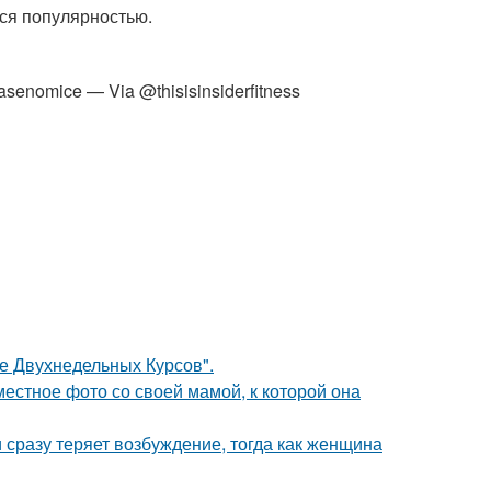
тся популярностью.
easenomice — Via @thisisinsiderfitness
ле Двухнедельных Курсов".
естное фото со своей мамой, к которой она
 сразу теряет возбуждение, тогда как женщина