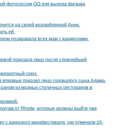
ьной фотосессии GQ для выхода фильма
енится на своей возлюбленной Анне.
ить ей.
ором поздравила всех мам с каникулами.
олевой показала лицо после сложнейшей
евероятный союз.
 впервые показал лицо годовалого сына Адама.
 одном из модных столичных ресторанов в
екламой.
дуктам от Rhode, которые должны выйти уже
у с каннского кинофестиваля, где отмечали 25-