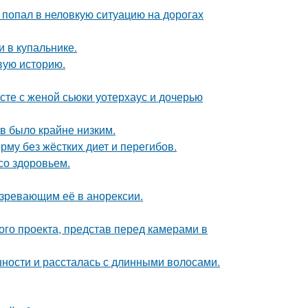
 попал в неловкую ситуацию на дорогах
 в купальнике.
овую историю.
есте с женой сьюки уотерхаус и дочерью
ов было крайне низким.
му без жёстких диет и перегибов.
со здоровьем.
озревающим её в анорексии.
го проекта, представ перед камерами в
ности и рассталась с длинными волосами.