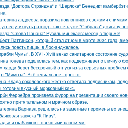
езда "Доктора Стрэнджа" и "Шерлока" Бенедикт камбербэтч
на.
атерина андреева поразила поклонников свежими снимками
 успел утихнуть развод - как сеть уже "Собрала" джигану н
езда "Слова Пацана" Рузиль минекаев: месяц в тюрьме!
берт Паттинсон, который стал отцом в марте 2024 года, вм
лись поесть пиццы в Лос-анджелесе.
орабли Чумы". В XVI - Xviii веках санитарное состояние суд
ина тонева поделилась тем, как поддерживает отличную фор
м харди берет бессрочный отпуск из-за серьезных проблем 
рт "Мимоза". Всё гениальное - просто!
на Влада соколовского жестко ответила подписчикам, под
 готовим вкусный морковный кекс.
рби Феррейра произвела фурор на презентации своего ново
оятно притягательном и мрачном образе.
атерина Варнава решилась на заметные перемены во внеш
бачковая закуска "К Пиву".
адьи из кабачков с овсяными хлопьями.