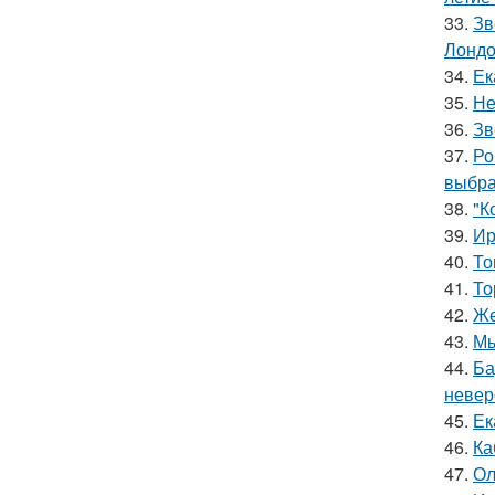
33.
Зв
Лондо
34.
Ек
35.
Не
36.
Зв
37.
Ро
выбра
38.
"К
39.
Ир
40.
То
41.
То
42.
Же
43.
Мы
44.
Ба
невер
45.
Ек
46.
Ка
47.
Ол