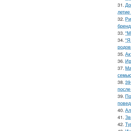
31.
До
летие
32.
Ри
бренд
33.
"М
34.
"Я
родов
35.
Ак
36.
Ир
37.
Ма
семью
38.
39
после
39.
По
повед
40.
Ал
41.
Зв
42.
Ту