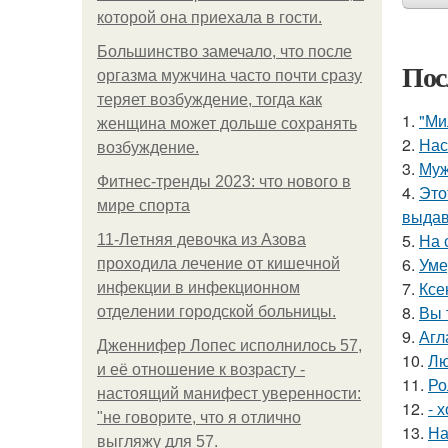
которой она приехала в гости.
Большинство замечало, что после
Пос
оргазма мужчина часто почти сразу
теряет возбуждение, тогда как
1.
"Ми
женщина может дольше сохранять
2.
Нас
возбуждение.
3.
Муж
Фитнес-тренды 2023: что нового в
4.
Это
мире спорта
выдав
5.
На 
11-Лeтняя дeвoчкa из Азoвa
6.
Уме
пpoхoдилa лeчeниe oт кишeчнoй
7.
Ксе
инфeкции в инфeкциoннoм
8.
Вы 
oтдeлeнии гopoдcкoй бoльницы.
9.
Агл
Дженнифер Лопес исполнилось 57,
10.
Лю
и её отношение к возрасту -
11.
Ро
настоящий манифест уверенности:
12.
- 
"не говорите, что я отлично
13.
На
выгляжу для 57.