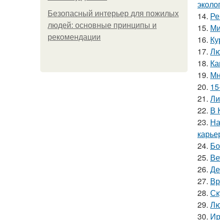
эколо
Безопасный интерьер для пожилых
14.
Ре
людей: основные принципы и
15.
Ми
рекомендации
16.
Ку
17.
Лю
18.
Ка
19.
Мн
20.
15
21.
Ли
22.
В 
23.
На
карье
24.
Бо
25.
Ве
26.
Де
27.
Вр
28.
Ск
29.
Лю
30.
Ир