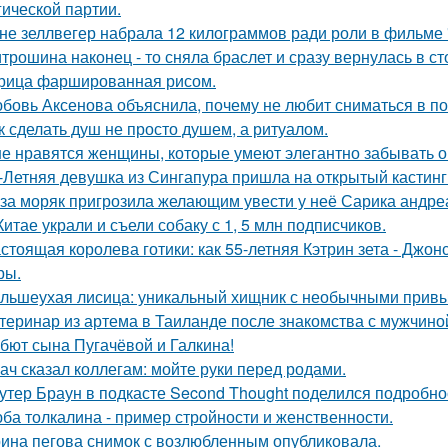
гической партии.
не зеллвегер набрала 12 килограммов ради роли в фильме
трошина наконец - то сняла браслет и сразу вернулась в сто
рица фаршированная рисом.
бовь Аксенова объяснила, почему не любит сниматься в по
к сделать душ не просто душем, а ритуалом.
е нравятся женщины, которые умеют элегантно забывать 
-Летняя девушка из Сингапура пришла на открытый кастинг
за моряк пригрозила желающим увести у неё Сарика андре
Китае украли и съели собаку с 1, 5 млн подписчиков.
стоящая королева готики: как 55-летняя Кэтрин зета - Джон
ры.
льшеухая лисица: уникальный хищник с необычными привы
теринар из артема в Таиланде после знакомства с мужчино
бют сына Пугачёвой и Галкина!
ач сказал коллегам: мойте руки перед родами.
утер Браун в подкасте Second Thought поделился подробно
ба толкалина - пример стройности и женственности.
ина пегова снимок с возлюбленным опубликовала.