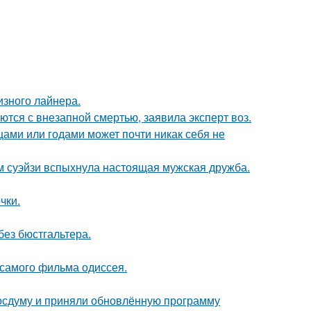
изного лайнера.
тся с внезапной смертью, заявила эксперт воз.
цами или годами может почти никак себя не
м суэйзи вспыхнула настоящая мужская дружба.
чки.
без бюстгальтера.
 самого фильма одиссея.
осдуму и приняли обновлённую программу