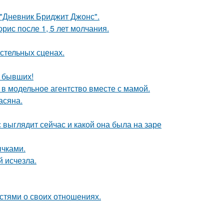
 "Дневник Бриджит Джонс".
рис после 1, 5 лет молчания.
стельных сценах.
о бывших!
 в модельное агентство вместе с мамой.
асяна.
с выглядит сейчас и какой она была на заре
чками.
й исчезла.
стями о своих отношениях.