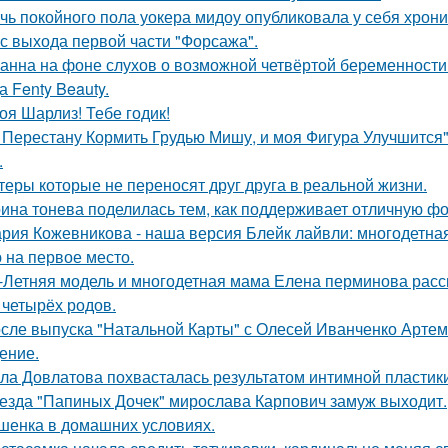
чь покойного пола уокера мидоу опубликовала у себя хроник
 с выхода первой части "Форсажа".
анна на фоне слухов о возможной четвёртой беременности 
а Fenty Beauty.
оя Шарлиз! Тебе годик!
 Перестану Кормить Грудью Мишу, и моя Фигура Улучшится"
.
теры которые не переносят друг друга в реальной жизни.
ина тонева поделилась тем, как поддерживает отличную фор
рия Кожевникова - наша версия Блейк лайвли: многодетная
 на первое место.
-Летняя модель и многодетная мама Елена перминова расск
 четырёх родов.
сле выпуска "Натальной Карты" с Олесей Иванченко Артеми
ение.
ла Довлатова похвасталась результатом интимной пластик
езда "Папиных Дочек" мирослава Карпович замуж выходит.
шенка в домашних условиях.