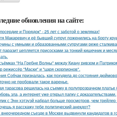
ледние обновления на сайте:
лосердие и Порядок" - 25 лет с заботой о земляках!
тя Макаревич и её бывший супруг поженились на борту кру
чины с умными и образованными супругами реже сталкиваю
т паразит цепляется присосками за тонкий кишечник и меся
ать.
съёмках "На Гребне Волны" между Киану ривзом и Патрико
р режиссёр "Маски" и "царя скорпионов".
ния Собчак призналась, как похудела до состояния дюймово
точно не пробовали такое варенье.
ая тарасова решилась на съемку в полупрозрачном платье 
бовь зла, а интернет уже открыл папку с доказательствами.
лик с Энн хэтэуэй набрал больше просмотров, чем трейлер
хочешь я расскажу тебе политический анекдот?
 внеочередном съезде в Москве выдвинули кандидатов в г