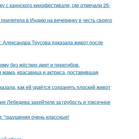
у с каннского кинофестиваля, где отмечали 25-
прилетела в Индию на вечеринку в честь своего
: Александра Трусова показала живот после
му без жёстких диет и перегибов.
 мама, красавица и актриса, поставившая
азала, как ей удаётся сохранять плоский живот
я Лебедева захейтили за грубость и токсичное
и: "ощущения очень классные!