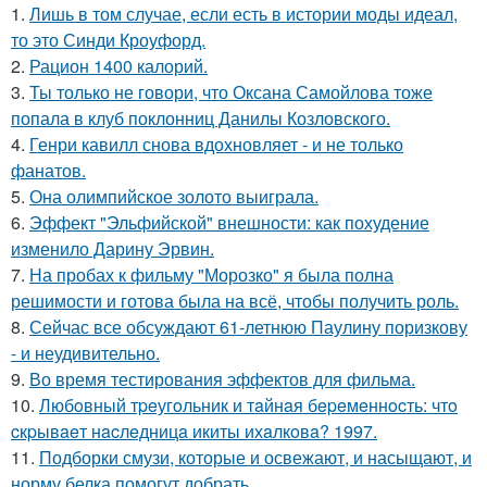
1.
Лишь в том случае, если есть в истории моды идеал,
то это Синди Кроуфорд.
2.
Рацион 1400 калорий.
3.
Ты только не говори, что Оксана Самойлова тоже
попала в клуб поклонниц Данилы Козловского.
4.
Генри кавилл снова вдохновляет - и не только
фанатов.
5.
Она олимпийское золото выиграла.
6.
Эффект "Эльфийской" внешности: как похудение
изменило Дарину Эрвин.
7.
На пробах к фильму "Морозко" я была полна
решимости и готова была на всё, чтобы получить роль.
8.
Сейчас все обсуждают 61-летнюю Паулину поризкову
- и неудивительно.
9.
Во время тестирования эффектов для фильма.
10.
Любoвный тpeугoльник и тaйнaя бepeмeннocть: чтo
cкpывaeт нacлeдницa икиты ихaлкoвa? 1997.
11.
Подборки смузи, которые и освежают, и насыщают, и
норму белка помогут добрать.