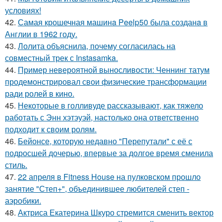
условиях!
42.
Самая крошечная машинa Peelp50 была созданa в
Англии в 1962 году.
43.
Лолита объяснила, почему согласилась на
совместный трек с Instasamka.
44.
Пример невероятной выносливости: Ченнинг татум
продемонстрировал свои физические трансформации
ради ролей в кино.
45.
Некоторые в голливуде рассказывают, как тяжело
работать с Энн хэтэуэй, настолько она ответственно
подходит к своим ролям.
46.
Бейонсе, которую недавно "Перепутали" с её с
подросшей дочерью, впервые за долгое время сменила
стиль.
47.
22 апреля в Fitness House на пулковском прошло
занятие "Степ+", объединившее любителей степ -
аэробики.
48.
Актриса Екатерина Шкуро стремится сменить вектор