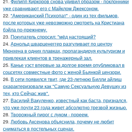
21.
Филипп Киркоров снова удивил образом - поклонники
уже сравнивают его с Майклом Джексоном.
22.
"Американский Психопат" - один из тех фильмов,
после которых уже невозможно смотреть на Кристиана
бэйла по-прежнему.
23.
Покупатель спросил: "мёд настоящий?
24.
Арнольд шварценеггер разгуливает по центру
Мюнхена в одних плавках, пропагандируя культуризм и
привлекая клиентов в тренажерный зал.
25.
Канье уэст впервые за долгое время опубликовал в
соцсетях совместные фото с женой Бьянкой цензори.
26.
В сети появился твит, где 23-летнюю Билли айлиш
охарактеризовали как "Самую Сексуальную Девушку из
тех, кто Сейчас жив".
27.
Василий Вакуленко, известный как баста, признался,
что уже почти 23 года живет абсолютно трезвой жизнью.
28.
Творожный пирог с луком - пореем.
29.
Любовь Аксенова объяснила, почему не любит
сниматься в постельных сценах.