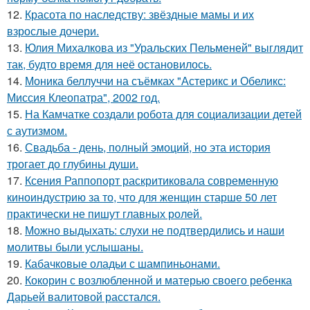
12.
Красота по наследству: звёздные мамы и их
взрослые дочери.
13.
Юлия Михалкова из "Уральских Пельменей" выглядит
так, будто время для неё остановилось.
14.
Моника беллуччи на съёмках "Астерикс и Обеликс:
Миссия Клеопатра", 2002 год.
15.
На Камчатке создали робота для социализации детей
с аутизмом.
16.
Свадьба - день, полный эмоций, но эта история
трогает до глубины души.
17.
Ксения Раппопорт раскритиковала современную
киноиндустрию за то, что для женщин старше 50 лет
практически не пишут главных ролей.
18.
Можно выдыхать: слухи не подтвердились и наши
молитвы были услышаны.
19.
Кабачковые оладьи с шампиньонами.
20.
Кокорин с возлюбленной и матерью своего ребенка
Дарьей валитовой расстался.