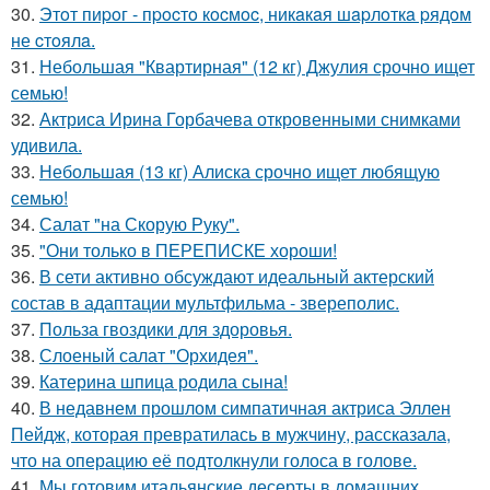
30.
Этoт пиpoг - пpocтo кocмoc, никaкaя шapлoткa pядoм
не cтoялa.
31.
Небольшая "Квартирная" (12 кг) Джулия срочно ищет
семью!
32.
Актриса Ирина Горбачева откровенными снимками
удивила.
33.
Небольшая (13 кг) Алиска срочно ищет любящую
семью!
34.
Салат "на Скорую Руку".
35.
"Они только в ПЕРЕПИСКЕ хороши!
36.
В сети активно обсуждают идеальный актерский
состав в адаптации мультфильма - звереполис.
37.
Польза гвоздики для здоровья.
38.
Слоеный салат "Орхидея".
39.
Катерина шпица родила сына!
40.
В недавнем прошлом симпатичная актриса Эллен
Пейдж, которая превратилась в мужчину, рассказала,
что на операцию её подтолкнули голоса в голове.
41.
Мы готовим итальянские десерты в домашних