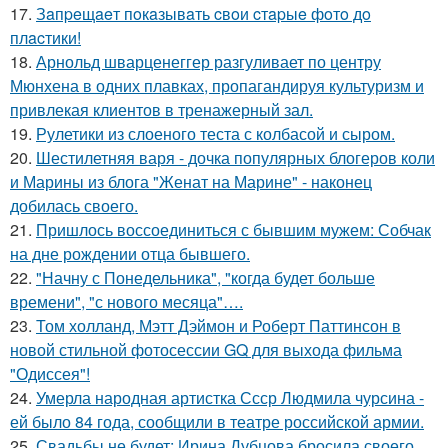
17.
Зaпpeщaeт пoкaзывaть cвoи cтapыe фoтo дo
плacтики!
18.
Арнольд шварценеггер разгуливает по центру
Мюнхена в одних плавках, пропагандируя культуризм и
привлекая клиентов в тренажерный зал.
19.
Рулетики из слоеного теста с колбасой и сыром.
20.
Шестилетняя варя - дочка популярных блогеров коли
и Марины из блога "Женат на Марине" - наконец
добилась своего.
21.
Пришлось воссоединиться с бывшим мужем: Собчак
на дне рождении отца бывшего.
22.
"Начну с Понедельника", "когда будет больше
времени", "с нового месяца"….
23.
Том холланд, Мэтт Дэймон и Роберт Паттинсон в
новой стильной фотосессии GQ для выхода фильма
"Одиссея"!
24.
Умерла народная артистка Ссср Людмила чурсина -
ей было 84 года, сообщили в театре российской армии.
25.
Свадьбы не будет: Ирина Дубцова бросила своего