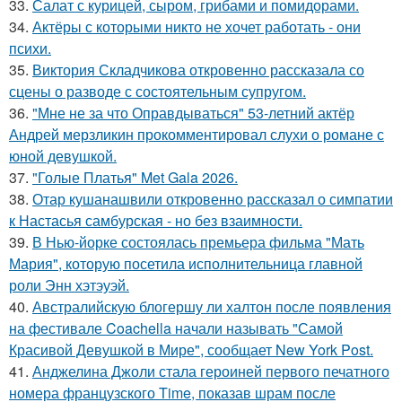
33.
Салат с курицей, сыром, грибами и помидорами.
34.
Актёры с которыми никто не хочет работать - они
психи.
35.
Виктория Складчикова откровенно рассказала со
сцены о разводе с состоятельным супругом.
36.
"Мне не за что Оправдываться" 53-летний актёр
Андрей мерзликин прокомментировал слухи о романе с
юной девушкой.
37.
"Голые Платья" Met Gala 2026.
38.
Отар кушанашвили откровенно рассказал о симпатии
к Настасья самбурская - но без взаимности.
39.
В Нью-йорке состоялась премьера фильма "Мать
Мария", которую посетила исполнительница главной
роли Энн хэтэуэй.
40.
Австралийскую блогершу ли халтон после появления
на фестивале Coachella начали называть "Самой
Красивой Девушкой в Мире", сообщает New York Post.
41.
Анджелина Джоли стала героиней первого печатного
номера французского Time, показав шрам после