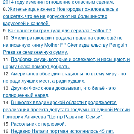
2014 году изменил отношение к опасным сценам.
8.
Жительница нижнего Новгорода пожаловалась в
соцсетях, что её не допускают на большинство
каруселей и качелей.
9.
Как наносили грим гуля для сериала "Fallout"?
10.
Эмили ратаковски продала права на свою ещё не
написанную книгу Mother F * Cker издательству Penguin
Press за семизначную сумму.
11.
Подборки смузи, которые и освежают, и насыщают, и
норму белка помогут добрать.
12.
Американец объездил стадионы по всему миру - но
не ради лучших мест, а ради худших.
13.
Джулия Фокс снова доказывает, что бельё - это
полноценный наряд.
14.
В школах владимирской области продолжается
реализация проекта депутата госдумы от единой России
Григория Аникеева "Центр Развития Семьи".
15.
Рассольник с перловкой.
16.
Недавно Натали портман исполнилось 45 лет.