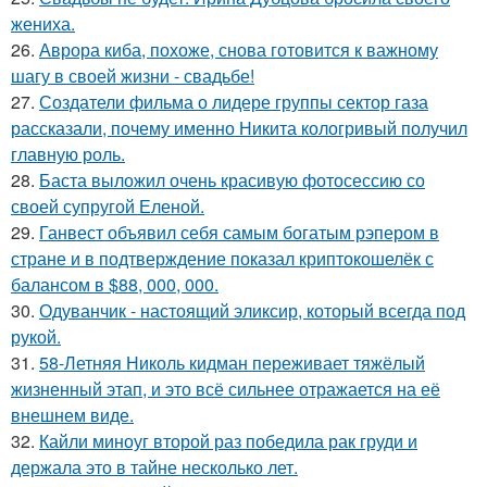
жениха.
26.
Аврора киба, похоже, снова готовится к важному
шагу в своей жизни - свадьбе!
27.
Создатели фильма о лидере группы сектор газа
рассказали, почему именно Никита кологривый получил
главную роль.
28.
Баста выложил очень красивую фотосессию со
своей супругой Еленой.
29.
Ганвест объявил себя самым богатым рэпером в
стране и в подтверждение показал криптокошелёк с
балансом в $88, 000, 000.
30.
Одуванчик - настоящий эликсир, который всегда под
рукой.
31.
58-Летняя Николь кидман переживает тяжёлый
жизненный этап, и это всё сильнее отражается на её
внешнем виде.
32.
Кайли миноуг второй раз победила рак груди и
держала это в тайне несколько лет.