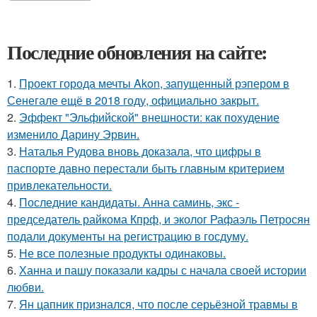
Последние обновления на сайте:
1.
Проект города мечты Akon, запущенный рэпером в
Сенегале ещё в 2018 году, официально закрыт.
2.
Эффект "Эльфийской" внешности: как похудение
изменило Дарину Эрвин.
3.
Наталья Рудова вновь доказала, что цифры в
паспорте давно перестали быть главным критерием
привлекательности.
4.
Последние кандидаты. Анна саминь, экс -
председатель райкома Кпрф, и эколог Рафаэль Петросян
подали документы на регистрацию в госдуму.
5.
Не все полезные продукты одинаковы.
6.
Ханна и пашу показали кадры с начала своей истории
любви.
7.
Ян цапник признался, что после серьёзной травмы в