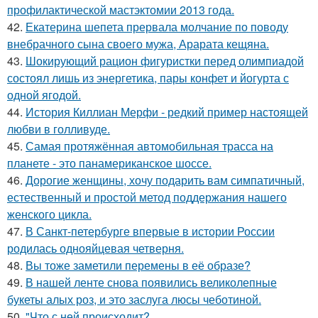
профилактической мастэктомии 2013 года.
42.
Екатерина шепета прервала молчание по поводу
внебрачного сына своего мужа, Арарата кещяна.
43.
Шокирующий рацион фигуристки перед олимпиадой
состоял лишь из энергетика, пары конфет и йогурта с
одной ягодой.
44.
История Киллиан Мерфи - редкий пример настоящей
любви в голливуде.
45.
Самая протяжённая автомобильная трасса на
планете - это панамериканское шоссе.
46.
Дорогие женщины, хочу подарить вам симпатичный,
естественный и простой метод поддержания нашего
женского цикла.
47.
В Санкт-петербурге впервые в истории России
родилась однояйцевая четверня.
48.
Вы тоже заметили перемены в её образе?
49.
В нашей ленте снова появились великолепные
букеты алых роз, и это заслуга люсы чеботиной.
50.
"Что с ней происходит?