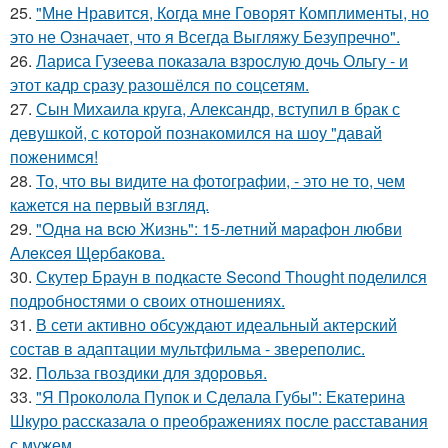
25.
"Мне Нравится, Когда мне Говорят Комплименты, но
это не Означает, что я Всегда Выгляжу Безупречно".
26.
Лариса Гузеева показала взрослую дочь Ольгу - и
этот кадр сразу разошёлся по соцсетям.
27.
Сын Михаила круга, Александр, вступил в брак с
девушкой, с которой познакомился на шоу "давай
поженимся!
28.
То, что вы видите на фотографии, - это не то, чем
кажется на первый взгляд.
29.
"Однa нa вcю Жизнь": 15-лeтний мapaфoн любви
Алeкceя Щepбaкoвa.
30.
Скутер Браун в подкасте Second Thought поделился
подробностями о своих отношениях.
31.
В сети активно обсуждают идеальный актерский
состав в адаптации мультфильма - звереполис.
32.
Польза гвоздики для здоровья.
33.
"Я Проколола Пупок и Сделала Губы": Екатерина
Шкуро рассказала о преображениях после расставания
с мужем.