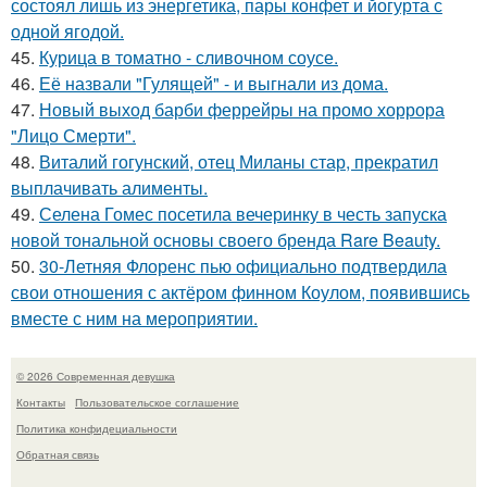
состоял лишь из энергетика, пары конфет и йогурта с
одной ягодой.
45.
Курица в томатно - сливочном соусе.
46.
Её назвали "Гулящей" - и выгнали из дома.
47.
Новый выход барби феррейры на промо хоррора
"Лицо Смерти".
48.
Виталий гогунский, отец Миланы стар, прекратил
выплачивать алименты.
49.
Селена Гомес посетила вечеринку в честь запуска
новой тональной основы своего бренда Rare Beauty.
50.
30-Летняя Флоренс пью официально подтвердила
свои отношения с актёром финном Коулом, появившись
вместе с ним на мероприятии.
© 2026 Современная девушка
Контакты
Пользовательское соглашение
Политика конфидециальности
Обратная связь