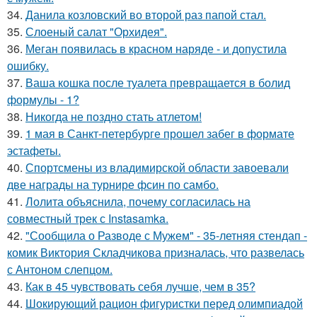
34.
Данила козловский во второй раз папой стал.
35.
Слоеный салат "Орхидея".
36.
Меган появилась в красном наряде - и допустила
ошибку.
37.
Ваша кошка после туалета превращается в болид
формулы - 1?
38.
Никогда не поздно стать атлетом!
39.
1 мая в Санкт-петербурге прошел забег в формате
эстафеты.
40.
Спортсмены из владимирской области завоевали
две награды на турнире фсин по самбо.
41.
Лолита объяснила, почему согласилась на
совместный трек с Instasamka.
42.
"Сообщила о Разводе с Мужем" - 35-летняя стендап -
комик Виктория Складчикова призналась, что развелась
с Антоном слепцом.
43.
Как в 45 чувствовать себя лучше, чем в 35?
44.
Шокирующий рацион фигуристки перед олимпиадой