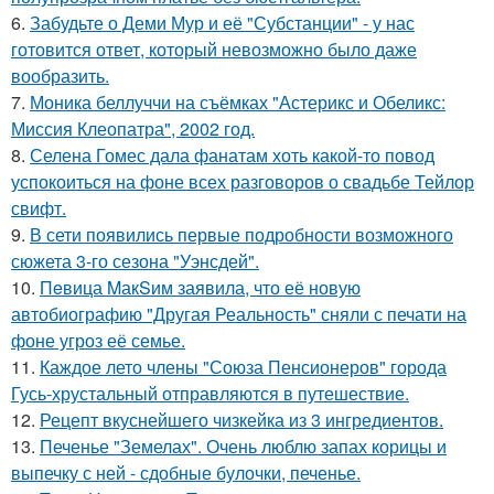
6.
Забудьте о Деми Мур и её "Субстанции" - у нас
готовится ответ, который невозможно было даже
вообразить.
7.
Моника беллуччи на съёмках "Астерикс и Обеликс:
Миссия Клеопатра", 2002 год.
8.
Селена Гомес дала фанатам хоть какой-то повод
успокоиться на фоне всех разговоров о свадьбе Тейлор
свифт.
9.
В сети появились первые подробности возможного
сюжета 3-го сезона "Уэнсдей".
10.
Пeвица MакSим заявила, что её новую
автобиографию "Другая Реальность" сняли с печати на
фоне угроз её семье.
11.
Каждое лето члены "Союза Пенсионеров" города
Гусь-хрустальный отправляются в путешествие.
12.
Рецепт вкуснейшего чизкейка из 3 ингредиентов.
13.
Печенье "Земелах". Очень люблю запах корицы и
выпечку с ней - сдобные булочки, печенье.