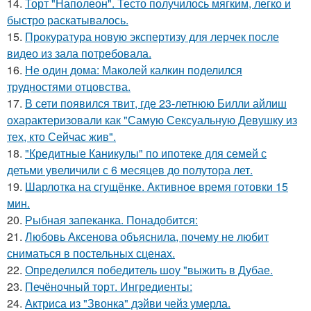
14.
Торт "Наполеон". Тесто получилось мягким, легко и
быстро раскатывалось.
15.
Прокуратура новую экспертизу для лерчек после
видео из зала потребовала.
16.
Не один дома: Маколей калкин поделился
трудностями отцовства.
17.
В сети появился твит, где 23-летнюю Билли айлиш
охарактеризовали как "Самую Сексуальную Девушку из
тех, кто Сейчас жив".
18.
"Кредитные Каникулы" по ипотеке для семей с
детьми увеличили с 6 месяцев до полутора лет.
19.
Шарлотка на сгущёнке. Активное время готовки 15
мин.
20.
Рыбная запеканка. Понадобится:
21.
Любовь Аксенова объяснила, почему не любит
сниматься в постельных сценах.
22.
Определился победитель шоу "выжить в Дубае.
23.
Печёночный торт. Ингредиенты:
24.
Актриса из "Звонка" дэйви чейз умерла.