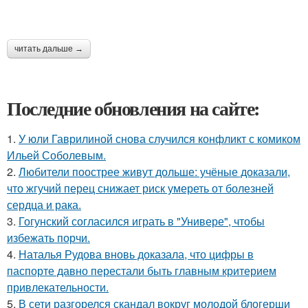
читать дальше →
Последние обновления на сайте:
1.
У юли Гаврилиной снова случился конфликт с комиком
Ильей Соболевым.
2.
Любители поострее живут дольше: учёные доказали,
что жгучий перец снижает риск умереть от болезней
сердца и рака.
3.
Гогунский согласился играть в "Универе", чтобы
избежать порчи.
4.
Наталья Рудова вновь доказала, что цифры в
паспорте давно перестали быть главным критерием
привлекательности.
5.
В сети разгорелся скандал вокруг молодой блогерши