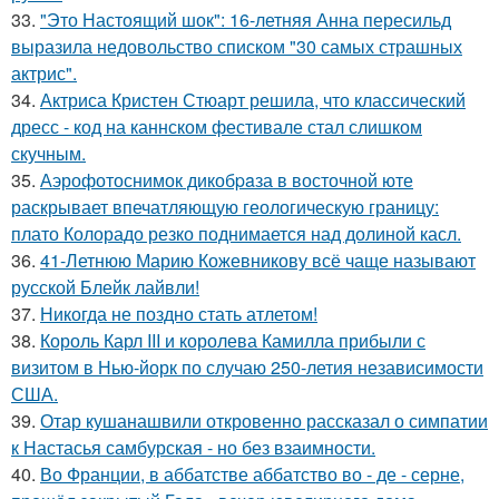
33.
"Это Настоящий шок": 16-летняя Анна пересильд
выразила недовольство списком "30 самых страшных
актрис".
34.
Актриса Кристен Стюарт решила, что классический
дресс - код на каннском фестивале стал слишком
скучным.
35.
Аэрофотоснимок дикобpaза в восточной юте
раскрывает впечатляющую геологическую границу:
плато Колорадо резко поднимается над долиной касл.
36.
41-Летнюю Марию Кожевникову всё чаще называют
русской Блейк лайвли!
37.
Никогда не поздно стать атлетом!
38.
Король Карл III и королева Камилла прибыли с
визитом в Нью-йорк по случаю 250-летия независимости
США.
39.
Отар кушанашвили откровенно рассказал о симпатии
к Настасья самбурская - но без взаимности.
40.
Во Франции, в аббатстве аббатство во - де - серне,