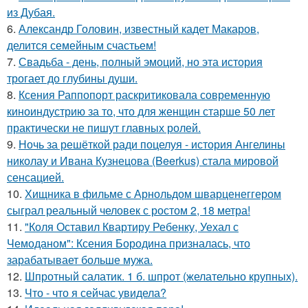
из Дубая.
6.
Александр Головин, известный кадет Макаров,
делится семейным счастьем!
7.
Свадьба - день, полный эмоций, но эта история
трогает до глубины души.
8.
Ксения Раппопорт раскритиковала современную
киноиндустрию за то, что для женщин старше 50 лет
практически не пишут главных ролей.
9.
Ночь за решёткой ради поцелуя - история Ангелины
николау и Ивана Кузнецова (Beerkus) стала мировой
сенсацией.
10.
Хищника в фильме с Арнольдом шварценеггером
сыграл реальный человек с ростом 2, 18 метра!
11.
"Коля Оставил Квартиру Ребенку, Уехал с
Чемоданом": Ксения Бородина призналась, что
зарабатывает больше мужа.
12.
Шпротный салатик. 1 б. шпрот (желательно крупных).
13.
Что - что я сейчас увидела?