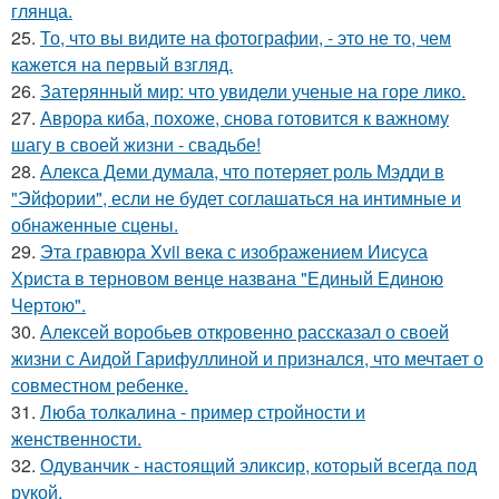
глянца.
25.
То, что вы видите на фотографии, - это не то, чем
кажется на первый взгляд.
26.
Затерянный мир: что увидели ученые на горе лико.
27.
Аврора киба, похоже, снова готовится к важному
шагу в своей жизни - свадьбе!
28.
Алекса Деми думала, что потеряет роль Мэдди в
"Эйфории", если не будет соглашаться на интимные и
обнаженные сцены.
29.
Эта гравюра Xvii века с изображением Иисуса
Христа в терновом венце названа "Единый Единою
Чертою".
30.
Алексей воробьев откровенно рассказал о своей
жизни с Аидой Гарифуллиной и признался, что мечтает о
совместном ребенке.
31.
Люба толкалина - пример стройности и
женственности.
32.
Одуванчик - настоящий эликсир, который всегда под
рукой.