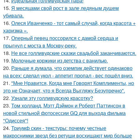
14.
Идеальная голливудская пара!
15.
Я месяцами свой рост в зале ледяным душем
убивала.
16.
Олеся Иванченко - тот самый случай, когда красота +
харизма =.
17.
Оперный певец поссорился с дамой сердца и
прыгнул с моста в Москву-реку.
18.
Не все голливудские сказки свадьбой заканчиваются.
19.
Молочные коржики из детства с ванилью.
20.
Раньше я думала, что оземпик действует одинаково
на всех: сделал укол - аппетит пропал - вес пошёл вниз.
21.
"Мне Нравится, Когда мне Говорят Комплименты, но
это не Означает, что я Всегда Выгляжу Безупречно".
22.
Узнали эту голливудскую красотку?
23.
Том холланд, Мэтт Дэймон и Роберт Паттинсон в
новой стильной фотосессии GQ для выхода фильма
"Одиссея"!
24.
Триумф скин - текстуры: почему честные
макроснимки звезд без ретуши восхищают мир больше