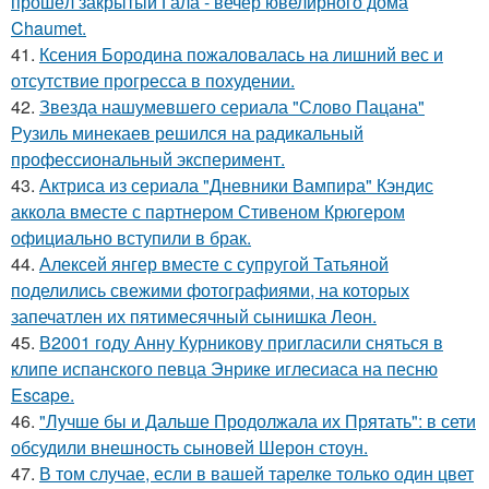
прошёл закрытый Гала - вечер ювелирного дома
Chaumet.
41.
Ксения Бородина пожаловалась на лишний вес и
отсутствие прогресса в похудении.
42.
Звезда нашумевшего сериала "Слово Пацана"
Рузиль минекаев решился на радикальный
профессиональный эксперимент.
43.
Актриса из сериала "Дневники Вампира" Кэндис
аккола вместе с партнером Стивеном Крюгером
официально вступили в брак.
44.
Алексей янгер вместе с супругой Татьяной
поделились свежими фотографиями, на которых
запечатлен их пятимесячный сынишка Леон.
45.
В2001 году Анну Курникову пригласили сняться в
клипе испанского певца Энрике иглесиаса на песню
Escape.
46.
"Лучше бы и Дальше Продолжала их Прятать": в сети
обсудили внешность сыновей Шерон стоун.
47.
В том случае, если в вашей тарелке только один цвет