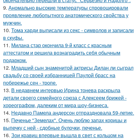
окончательно перешли в статус "Серьезно и Надолго".
9.
Аномально высокие температуры спровоцировали
проявление любопытного анатомического свойства у
мужчин.
10.
Тома харди выписали из секс - символов и записали
в скуфы.
11.
Милана стар окончила 9-й класс с красным
аттестатом и решила вознаградить себя обычным
подарком.
12.
Младший сын знаменитой актрисы Дилан ли сыграл
свадьбу со своей избранницей Паулой брасс на
побережье сен - тропе.
13.
В недавнем интервью Ирина тонева раскрыла
детали своего семейного союза с Алексеем брижей -
хореографом, далеким от мира шоу-бизнеса.
14.
Недавно Памела андерсон отпраздновала 59-летие.
15.
Печенье "Земелах". Очень люблю запах корицы и
выпечку с ней - сдобные булочки, печенье.
16.
Зои кравиц впервые вышла в свет с кольцом на