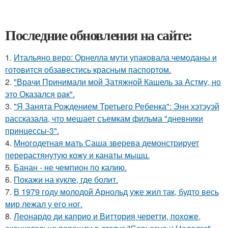
Последние обновления на сайте:
1.
Итальяно веро: Орнелла мути упаковала чемоданы и
готовится обзавестись красным паспортом.
2.
"Врачи Принимали мой Затяжной Кашель за Астму, но
это Оказался рак".
3.
"Я Занята Рождением Третьего Ребенка": Энн хэтэуэй
рассказала, что мешает съемкам фильма "дневники
принцессы-3".
4.
Многодетная мать Саша зверева демонстрирует
перерастянутую кожу и канаты мышц.
5.
Банан - не чемпион по калию.
6.
Покажи на кукле, где болит.
7.
В 1979 году молодой Арнольд уже жил так, будто весь
мир лежал у его ног.
8.
Леонардо ди каприо и Виттория черетти, похоже,