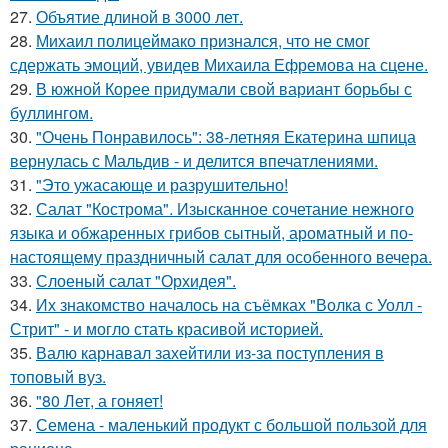
27.
Объятие длиной в 3000 лет.
28.
Михаил полицеймако признался, что не смог
сдержать эмоций, увидев Михаила Ефремова на сцене.
29.
В южной Корее придумали свой вариант борьбы с
буллингом.
30.
"Очень Понравилось": 38-летняя Екатерина шпица
вернулась с Мальдив - и делится впечатлениями.
31.
"Это ужасающе и разрушительно!
32.
Салат "Кострома". Изысканное сочетание нежного
языка и обжаренных грибов сытный, ароматный и по-
настоящему праздничный салат для особенного вечера.
33.
Слоеный салат "Орхидея".
34.
Их знакомство началось на съёмках "Волка с Уолл -
Стрит" - и могло стать красивой историей.
35.
Валю карнавал захейтили из-за поступления в
топовый вуз.
36.
"80 Лет, а гоняет!
37.
Семена - маленький продукт с большой пользой для