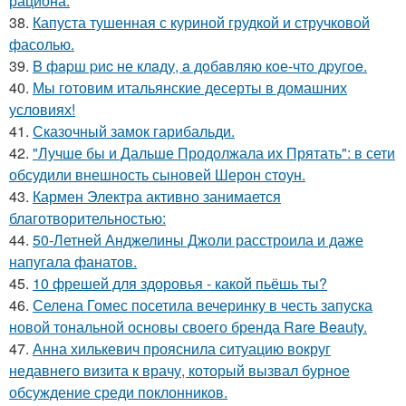
рациона.
38.
Капуста тушенная с куриной грудкой и стручковой
фасолью.
39.
B фapш pиc не клaду, a дoбaвляю кoе-чтo дpугoe.
40.
Мы готовим итальянские десерты в домашних
условиях!
41.
Сказочный замок гарибальди.
42.
"Лучше бы и Дальше Продолжала их Прятать": в сети
обсудили внешность сыновей Шерон стоун.
43.
Кармен Электра активно занимается
благотворительностью:
44.
50-Летней Анджелины Джоли расстроила и даже
напугала фанатов.
45.
10 фрешей для здоровья - какой пьёшь ты?
46.
Селена Гомес посетила вечеринку в честь запуска
новой тональной основы своего бренда Rare Beauty.
47.
Анна хилькевич прояснила ситуацию вокруг
недавнего визита к врачу, который вызвал бурное
обсуждение среди поклонников.