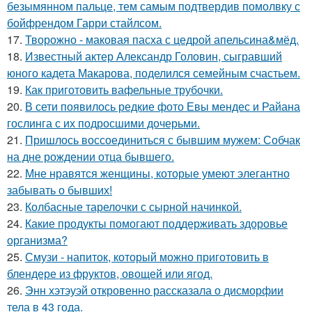
безымянном пальце, тем самым подтвердив помолвку с
бойфрендом Гарри стайлсом.
17.
Творожно - маковая пасха с цедрой апельсина&мёд.
18.
Известный актер Александр Головин, сыгравший
юного кадета Макарова, поделился семейным счастьем.
19.
Как приготовить вафельные трубочки.
20.
В сети появилось редкие фото Евы мендес и Райана
гослинга с их подросшими дочерьми.
21.
Пришлось воссоединиться с бывшим мужем: Собчак
на дне рождении отца бывшего.
22.
Мне нравятся женщины, которые умеют элегантно
забывать о бывших!
23.
Колбасные тарелочки с сырной начинкой.
24.
Какие продукты помогают поддерживать здоровье
организма?
25.
Смузи - напиток, который можно приготовить в
блендере из фруктов, овощей или ягод.
26.
Энн хэтэуэй откровенно рассказала о дисморфии
тела в 43 года.