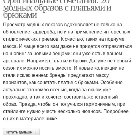
Модные тренды
Удобный образ
модных образов с платьями и
брюками
Просмотр модных показов вдохновляет не только на
обновление гардероба, но и на применение интересных
Образ с платьем
Вечерний образ
стилистических приемов. К счастью, таких на подиуме
масса. И чаще всего вам даже не придется отправляться
на шопинг за новыми вещами: они уже есть в вашем
арсенале. Например, платье и брюки. Да, уже не первый
сезон их можно носить вместе. И новые коллекции не
стали исключением: бренды предлагают массу
вариантов, как сочетать платье с брюками. Особенно
актуально это комбо осенью, когда за окном уже
прохладно, а так и хочется составить женственный
образ. Правда, чтобы он получился гармоничным, при
стайлинге нужно учесть несколько нюансов. Подробнее
о них в материале ниже.
читать дальше →