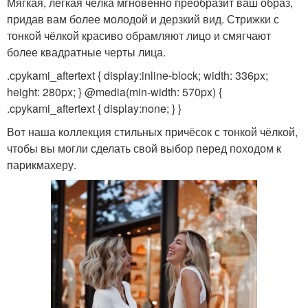
Мягкая, лёгкая чёлка мгновенно преобразит ваш образ,
придав вам более молодой и дерзкий вид. Стрижки с
тонкой чёлкой красиво обрамляют лицо и смягчают
более квадратные черты лица.
.cpykami_aftertext { display:inline-block; width: 336px;
height: 280px; } @media(min-width: 570px) {
.cpykami_aftertext { display:none; } }
Вот наша коллекция стильных причёсок с тонкой чёлкой,
чтобы вы могли сделать свой выбор перед походом к
парикмахеру.