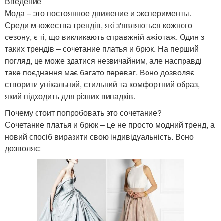
Введение
Мода – это постоянное движение и эксперименты.
Среди множества трендів, які з'являються кожного
сезону, є ті, що викликають справжній ажіотаж. Один з
таких трендів – сочетание платья и брюк. На перший
погляд, це може здатися незвичайним, але насправді
таке поєднання має багато переваг. Воно дозволяє
створити унікальний, стильний та комфортний образ,
який підходить для різних випадків.
Почему стоит попробовать это сочетание?
Сочетание платья и брюк – це не просто модний тренд, а
новий спосіб виразити свою індивідуальність. Воно
дозволяє: