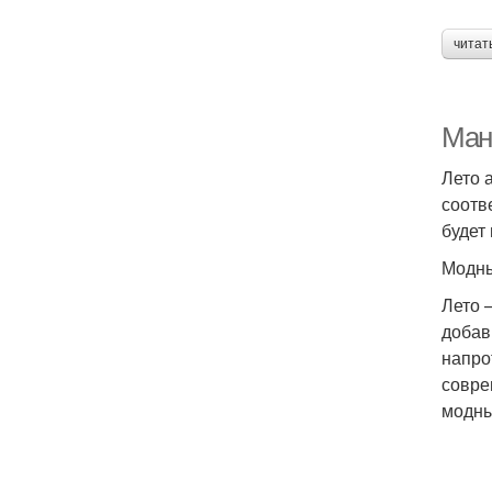
читат
Ман
Лето 
соотв
будет
Модны
Лето 
добав
напро
совре
модны