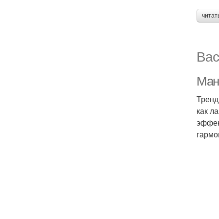
читат
Вас
Ман
Тренд
как л
эффек
гармо