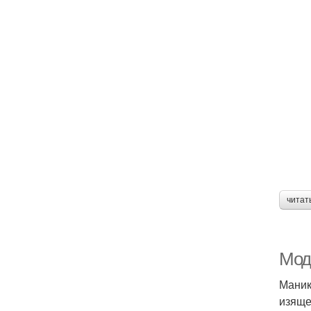
читат
Мод
Маник
изяще