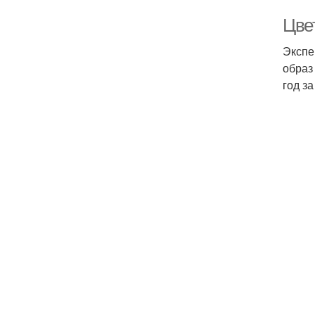
Цве
Экспе
образ
год з