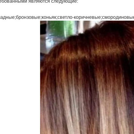
ебованными являются следующие:
адные;бронзовые;коньяк;светло-коричневые;смородиновы