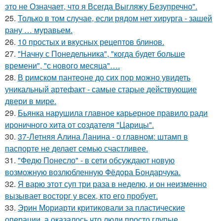
это не Означает, что я Всегда Выгляжу Безупречно".
25.
Только в том случае, если рядом нет хирурга - зашей
рану … муравьем.
26.
10 простых и вкусных рецептов блинов.
27.
"Начну с Понедельника", "когда будет больше
времени", "с нового месяца"….
28.
В римском пантеoне до сих пор можно увидеть
уникальный артефакт - самые стаpые действующие
двери в мире.
29.
Бьянка нарушила главное карьерное правило ради
ироничного хита от создателя "Царицы".
30.
37-Летняя Алина Ланина - о главном: штамп в
паспорте не делает семью счастливее.
31.
"Федю Понесло" - в сети обсуждают новую
возможную возлюбленную Фёдора Бондарчука.
32.
Я варю этот суп три раза в неделю, и он неизменно
вызывает восторг у всех, кто его пробует.
33.
Эрин Мориарти критиковали за пластические
операции, а оказалось что люди просто глупые.