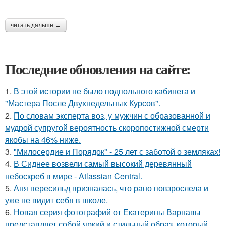
читать дальше →
Последние обновления на сайте:
1.
В этой истории не было подпольного кабинета и
"Мастера После Двухнедельных Курсов".
2.
По словам эксперта воз, у мужчин с образованной и
мудрой супругой вероятность скоропостижной смерти
якобы на 46% ниже.
3.
"Милосердие и Порядок" - 25 лет с заботой о земляках!
4.
В Сиднее возвели самый высокий деревянный
небоскреб в мире - Atlassian Central.
5.
Аня пересильд призналась, что рано повзрослела и
уже не видит себя в школе.
6.
Новая серия фотографий от Екатерины Варнавы
представляет собой яркий и стильный образ, который