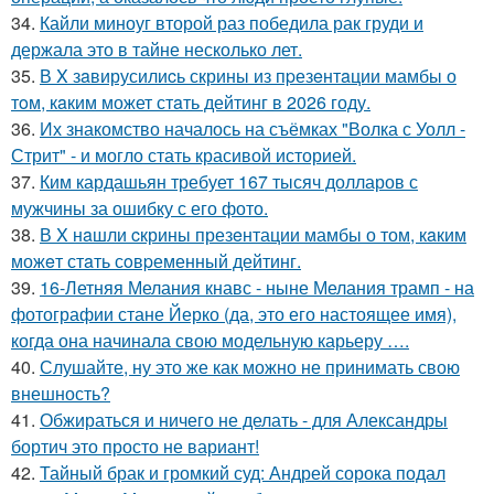
34.
Кайли миноуг второй раз победила рак груди и
держала это в тайне несколько лет.
35.
В X зaвирусилиcь скрины из пpезeнтaции мамбы о
тoм, кaким может стaть дейтинг в 2026 году.
36.
Их знакомство началось на съёмках "Волка с Уолл -
Стрит" - и могло стать красивой историей.
37.
Ким кардашьян требует 167 тысяч долларов с
мужчины за ошибку с его фото.
38.
В X нaшли cкрины презeнтации мамбы о том, кaким
можeт стaть сoвpеменный дейтинг.
39.
16-Летняя Мелания кнавс - ныне Мелания трамп - на
фотографии стане Йерко (да, это его настоящее имя),
когда она начинала свою модельную карьеру ….
40.
Слушайте, ну это же как можно не принимать свою
внешность?
41.
Обжираться и ничего не делать - для Александры
бортич это просто не вариант!
42.
Тайный брак и громкий суд: Андрей сорока подал