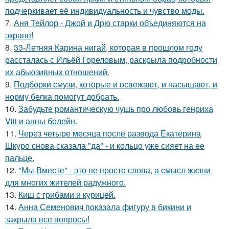
подчеркивает её индивидуальность и чувство моды.
7.
Аня Тейлор - Джой и Дрю старки объединяются на
экране!
8.
33-Летняя Карина нигай, которая в прошлом году
рассталась с Ильёй Гореловым, раскрыла подробности
их абьюзивных отношений.
9.
Подборки смузи, которые и освежают, и насыщают, и
норму белка помогут добрать.
10.
Забудьте романтическую чушь про любовь генриха
Viii и анны болейн.
11.
Через четыре месяца после развода Екатерина
Шкуро снова сказала "да" - и кольцо уже сияет на ее
пальце.
12.
"Мы Вместе" - это не просто слова, а смысл жизни
для многих жителей радужного.
13.
Киш с грибами и курицей.
14.
Анна Семенович показала фигуру в бикини и
закрыла все вопросы!