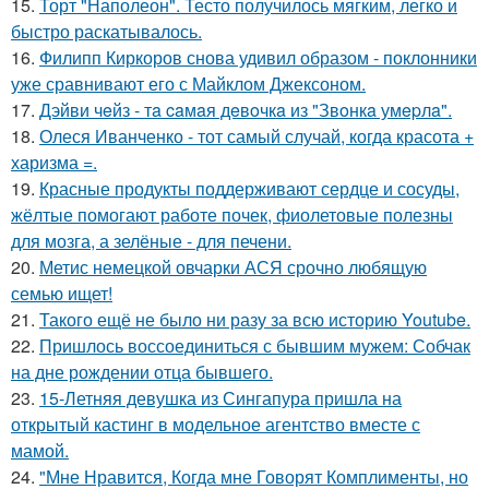
15.
Торт "Наполеон". Тесто получилось мягким, легко и
быстро раскатывалось.
16.
Филипп Киркоров снова удивил образом - поклонники
уже сравнивают его с Майклом Джексоном.
17.
Дэйви чeйз - тa caмaя дeвoчкa из "Звoнкa умepлa".
18.
Олеся Иванченко - тот самый случай, когда красота +
харизма =.
19.
Красные продукты поддерживают сердце и сосуды,
жёлтые помогают работе почек, фиолетовые полезны
для мозга, а зелёные - для печени.
20.
Метис немецкой овчарки АСЯ срочно любящую
семью ищет!
21.
Такого ещё не было ни разу за всю историю Youtube.
22.
Пришлось воссоединиться с бывшим мужем: Собчак
на дне рождении отца бывшего.
23.
15-Летняя девушка из Сингапура пришла на
открытый кастинг в модельное агентство вместе с
мамой.
24.
"Мне Нравится, Когда мне Говорят Комплименты, но