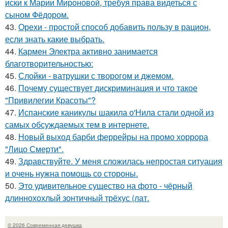
иски к Марии Мироновой, требуя права видеться с
сыном Фёдором.
43.
Орехи - простой способ добавить пользу в рацион,
если знать какие выбрать.
44.
Кармен Электра активно занимается
благотворительностью:
45.
Слойки - ватрушки с творогом и джемом.
46.
Почему существует дискриминация и что такое
"Привилегии Красоты"?
47.
Испанские каникулы шакила о'Нила стали одной из
самых обсуждаемых тем в интернете.
48.
Новый выход барби феррейры на промо хоррора
"Лицо Смерти".
49.
Здравствуйте. У меня сложилась непростая ситуация
и очень нужна помощь со стороны.
50.
Это удивительное существо на фото - чёрный
длиннохохлый зонтичный трёхус (лат.
© 2026 Современная девушка