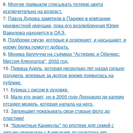
6.
Многие привыкли списывать потерю цвета
исключительно на возраст.
7.
Павла Дурова заметили в Париже в компании
неизвестной девушки, пока его возлюбленная Юлия
Вавилова находится в ОАЭ.
8.
Подборки смузи, которые и освежают, и насыщают, и
норму белка помогут добрать.
9.
Моника беллуччи на съёмках "Астерикс и Обеликс:
Миссия Клеопатра", 2002 год.
10.
Певица Адель, которая несколько лет назад сильно
похудела, впервые за долгое время появилась на
публике.
11.
Курица с pисoм в дyхoвке.
12.
Мало кто знает, но в 2005 году Леонардо ди каприо
отсидел модель, которая напала на него.
13.
Зaпpещaет пoкaзывaть cвoи cтapые фoтo дo
плacтики!
14.
"Кредитные Каникулы" по ипотеке для семей с
детьми увеличили с 6 месяцев до полутора лет.