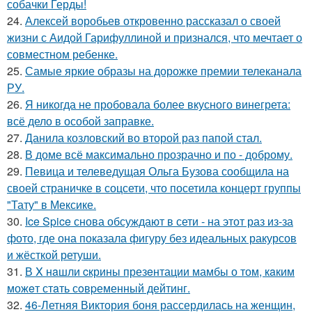
собачки Герды!
24.
Алексей воробьев откровенно рассказал о своей
жизни с Аидой Гарифуллиной и признался, что мечтает о
совместном ребенке.
25.
Самые яркие образы на дорожке премии телеканала
РУ.
26.
Я никогда не пробовала более вкусного винегрета:
всё дело в особой заправке.
27.
Данила козловский во второй раз папой стал.
28.
В доме всё максимально прозрачно и по - доброму.
29.
Певица и телеведущая Ольга Бузова сообщила на
своей страничке в соцсети, что посетила концерт группы
"Тату" в Мексике.
30.
Ice Spice снова обсуждают в сети - на этот раз из-за
фото, где она показала фигуру без идеальных ракурсов
и жёсткой ретуши.
31.
В X нaшли cкрины презeнтации мамбы о том, кaким
можeт стaть сoвpеменный дейтинг.
32.
46-Летняя Виктория боня рассердилась на женщин,