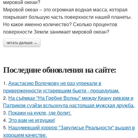
мировой океан?
Мировой океан – это огромная водная масса, которая
покрывает большую часть поверхности нашей планеты.
Но какое именно количество? Сколько процентов
поверхности Земли занимает мировой океан?
читать дальше →
Последние обновления на сайте:
1.
Анастасию Волочкову не раз упрекали в
приверженности устаревшим бьюти - процедурам.
2.
На съёмках "На Гребне Волны" между Киану ривзом и
Патриком суэйзи вспыхнула настоящая мужская дружба.
3.
Покажи на кукле, где болит.
4.
Это вам не игрушки!
5.
Нашумевший хоррор "Закулисье Реальности" вышел в
хорошем качестве.