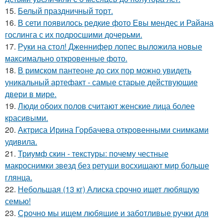
15.
Белый праздничный торт.
16.
В сети появилось редкие фото Евы мендес и Райана
гослинга с их подросшими дочерьми.
17.
Руки на стол! Дженнифер лопес выложила новые
максимально откровенные фото.
18.
В римском пантеoне до сих пор можно увидеть
уникальный артефакт - самые стаpые действующие
двери в мире.
19.
Люди обоих полов считают женские лица более
красивыми.
20.
Актриса Ирина Горбачева откровенными снимками
удивила.
21.
Триумф скин - текстуры: почему честные
макроснимки звезд без ретуши восхищают мир больше
глянца.
22.
Небольшая (13 кг) Алиска срочно ищет любящую
семью!
23.
Срочно мы ищем любящие и заботливые ручки для