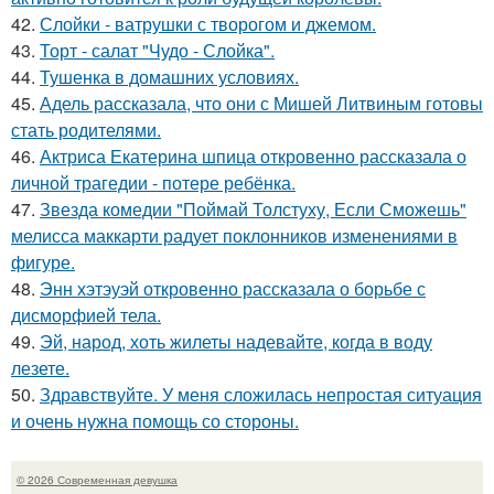
42.
Слойки - ватрушки с творогом и джемом.
43.
Торт - салат "Чудо - Слойка".
44.
Тушенка в домашних условиях.
45.
Адель рассказала, что они с Мишей Литвиным готовы
стать родителями.
46.
Актриса Екатерина шпица откровенно рассказала о
личной трагедии - потере ребёнка.
47.
Звезда комедии "Поймай Толстуху, Если Сможешь"
мелисса маккарти радует поклонников изменениями в
фигуре.
48.
Энн хэтэуэй откровенно рассказала о борьбе с
дисморфией тела.
49.
Эй, народ, хоть жилеты надевайте, когда в воду
лезете.
50.
Здравствуйте. У меня сложилась непростая ситуация
и очень нужна помощь со стороны.
© 2026 Современная девушка