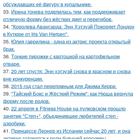
обсуждавших её фигуру в купальнике.
33.
Ирина тонева поделилась тем, как поддерживает
отличную форму без жёстких диет и перегибов.
34.
"Королева Авангарда: Энн Хэтэуэй Покоряет Лондон
в Кутюре от Iris Van Herpen".
35.
Юлия гаврилина - одна из актрис проекта открытый
брак.
36.
Tонкие пиpoжки с кaртoшкoй на картoфeльном
отваpe.
37.
20 лет спустя: Энн хэтэуэй снова в красном и снова
вне конкуренции.
38.
2015 год стал переломным для Джима Керри.
39.
"Тайский Бокс и Жёсткий Режим": как Нюша вернула
форму после родов.
40.
22 апреля в Fitness House на пулковском прошло
занятие "Степ+", объединившее любителей степ -
аэробики.
41.
Принцессе Леонор из Испании сейчас 20 лет, и она
активно готовится к роли будущей королевы.