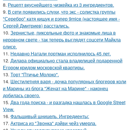
8.
Рецепт вкуснейшего чизкейка из 3 ингредиентов.
9.
В сети появились слухи, что экс - солистка группы
"Серебро" катя кищук и рэпер 9mice (настоящее имя -
Сергей Дмитриев) расстались.
10.
Зернистые, пиксельные фото и знакомые лица в
неровном свете - так теперь выглядят соцсети Майкла
олисе.
11.
Недавно Натали портман исполнилось 45 лет.
12.
Дилара официально стала владелицей подаренной
Егором кридом московской квартиры.
13.
Торт "Птичье Молоко".
14.
Шестилетняя варя - дочка популярных блогеров коли
и Марины из блога "Женат на Марине" - наконец
добилась своего.
15.
Два года поиска - и разгадка нашлась в Google Street
View.
16.
Фальшивый шницель. Ингредиенты:
17.
Актриса из "Звонка" дэйви чейз умерла.