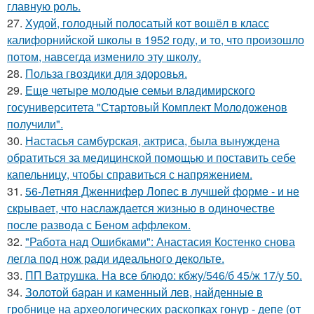
главную роль.
27.
Худой, голодный полосатый кот вошёл в класс
калифорнийской школы в 1952 году, и то, что произошло
потом, навсегда изменило эту школу.
28.
Польза гвоздики для здоровья.
29.
Еще четыре молодые семьи владимирского
госуниверситета "Стартовый Комплект Молодоженов
получили".
30.
Настасья самбурская, актриса, была вынуждена
обратиться за медицинской помощью и поставить себе
капельницу, чтобы справиться с напряжением.
31.
56-Летняя Дженнифер Лопес в лучшей форме - и не
скрывает, что наслаждается жизнью в одиночестве
после развода с Беном аффлеком.
32.
"Работа над Ошибками": Анастасия Костенко снова
легла под нож ради идеального декольте.
33.
ПП Ватрушка. На все блюдо: кбжу/546/б 45/ж 17/у 50.
34.
Золотой баран и каменный лев, найденные в
гробнице на археологических раскопках гонур - депе (от