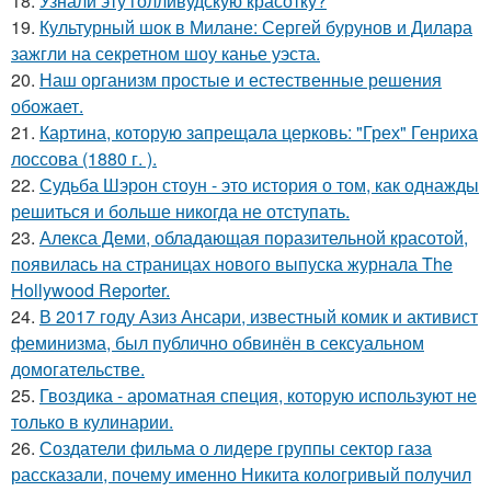
18.
Узнали эту голливудскую красотку?
19.
Культурный шок в Милане: Сергей бурунов и Дилара
зажгли на секретном шоу канье уэста.
20.
Наш организм простые и естественные решения
обожает.
21.
Картина, которую запрещала церковь: "Грех" Генриха
лоссова (1880 г. ).
22.
Судьба Шэрон стоун - это история о том, как однажды
решиться и больше никогда не отступать.
23.
Алекса Деми, обладающая поразительной красотой,
появилась на страницах нового выпуска журнала The
Hollywood Reporter.
24.
В 2017 году Азиз Ансари, известный комик и активист
феминизма, был публично обвинён в сексуальном
домогательстве.
25.
Гвоздика - ароматная специя, которую используют не
только в кулинарии.
26.
Создатели фильма о лидере группы сектор газа
рассказали, почему именно Никита кологривый получил