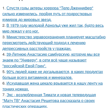
1.
Спустя годы актеры хоррора "Тело Дженнифер"
сильно изменились, пройдя путь от подростковых
кумиров до мировых звезд.
2.
В 1979 году молодой Арнольд уже жил так, будто весь
мир лежал у его ног.
3.
Министерство здравоохранения планирует масштабно
пересмотреть действующий подход к лечению
депрессивных расстройств у граждан.
4.
39-Летнюю Анастасию самбурскую, которую мы все
знаем по "Универу", в сети всё чаще называют
"российской Евой Грин".
5.
90% людей даже не догадываются, в каких продуктах
больше всего витаминов и минералов.
6.
Исхудавшая жена цекало врывается в нашу ленту на
тонких ножках.
7.
Экс - возлюбленная Тимати и новая телеведущая
"Матч ТВ" Анастасия Решетова рассказала о своих
пластических операциях.