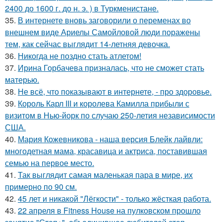
2400 до 1600 г. до н. э. ) в Туркменистане.
35.
В интернете вновь заговорили о переменах во
внешнем виде Ариелы Самойловой люди поражены
тем, как сейчас выглядит 14-летняя девочка.
36.
Никогда не поздно стать атлетом!
37.
Ирина Горбачева призналась, что не сможет стать
матерью.
38.
Не всё, что показывают в интернете, - про здоровье.
39.
Король Карл III и королева Камилла прибыли с
визитом в Нью-йорк по случаю 250-летия независимости
США.
40.
Мария Кожевникова - наша версия Блейк лайвли:
многодетная мама, красавица и актриса, поставившая
семью на первое место.
41.
Так выглядит самая маленькая пара в мире, их
примерно по 90 см.
42.
45 лет и никакой "Лёгкости" - только жёсткая работа.
43.
22 апреля в Fitness House на пулковском прошло