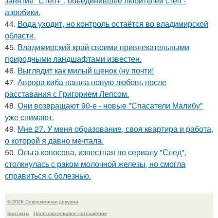
занятие "Степ+", объединившее любителей степ -
аэробики.
44.
Вода уходит, но контроль остаётся во владимирской
области.
45.
Владимирский край своими привлекательными
природными ландшафтами известен.
46.
Выглядит как милый щенок (ну почти!
47.
Аврора киба нашла новую любовь после
расставания с Григорием Лепсом.
48.
Они возвращают 90-е - новые "Спасатели Малибу"
уже снимают.
49.
Мне 27. У меня образование, своя квартира и работа,
о которой я давно мечтала.
50.
Ольга копосова, известная по сериалу "След",
столкнулась с раком молочной железы, но смогла
справиться с болезнью.
© 2026 Современная девушка
Контакты
Пользовательское соглашение