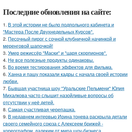
Последние обновления на сайте:
1.
В этой истории не было подпольного кабинета и
"Мастера После Двухнедельных Курсов".
2.
Песочный пирог с сочной клубничной начинкой и
меренговой шапочкой!
3.
Умер режиссёр "Маски" и "царя скорпионов".
4.
Не все полезные продукты одинаковы.
5.
Во время тестирования эффектов для фильма.
6.
Ханна и пашу показали кадры с начала своей истории
любви.
7.
Бывшая участница шоу "Уральские Пельмени" Юлия
Михалкова часто слышит назойливые вопросы об
отсутствии у неё детей.
8.
Самая счастливая черепашка.
9.
В недавнем интервью Ирина тонева раскрыла детали
своего семейного союза с Алексеем брижей -
хореографом, далеким от мира шоу-бизнеса.