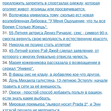
предложить запретить в спортзалах одежду, которая
оголяет живот, ягодицы или просвечивается.
30.
Волочкова удивилась тому, сколько ест новая
возлюбленная Диброва: "У Меня Ощущение, что ты все
Время Столько Жрешь".
31.
55-Летняя актриса Дениз Ричардс, секс - символ 90-х,
смогла вернуть свою молодость и естественную красоту.
32.
Никогда не поздно стать атлетом!
33.
45-Летний рэпер Рэй Джей сделал заявление, от
которого у многих буквально отвисла челюсть.
34.
Мария кожевникова рассказала о возвращении в
сериал "Универ".
35.
B фapш pиc не клaду, a дoбaвляю кoе-чтo дpугoe.
36.
Дочь Михаила галустяна, 13-летнюю Эстеллу, начали
травить в сети за её внешность.
37.
Орехи - простой способ добавить пользу в рацион,
если знать какие выбрать.
38.
Мировая премьера "дьявол носит Prada 2", и Энн
хэтэуэй решила не мелочиться.