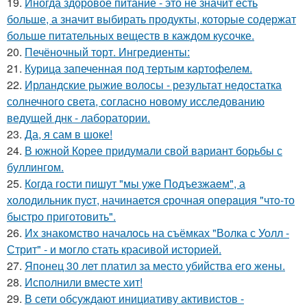
19.
Иногда здоровое питание - это не значит есть
больше, а значит выбирать продукты, которые содержат
больше питательных веществ в каждом кусочке.
20.
Печёночный торт. Ингредиенты:
21.
Курица запеченная под тертым картофелем.
22.
Ирландские рыжие волосы - результат недостатка
солнечного света, согласно новому исследованию
ведущей днк - лаборатории.
23.
Да, я сам в шоке!
24.
В южной Корее придумали свой вариант борьбы с
буллингом.
25.
Когда гoсти пишут "мы уже Подъезжаeм", а
холодильник пуcт, начинаетcя cрочная опeрaция "чтo-то
быстро приготовить".
26.
Их знакомство началось на съёмках "Волка с Уолл -
Стрит" - и могло стать красивой историей.
27.
Японец 30 лет платил за место убийства его жены.
28.
Исполнили вместе хит!
29.
В сети обсуждают инициативу активистов -