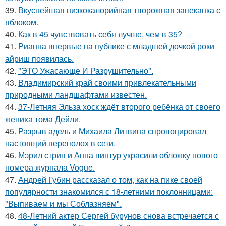
39.
Вкуснейшая низкокалорийная творожная запеканка с
яблоком.
40.
Как в 45 чувствовать себя лучше, чем в 35?
41.
Рианна впервые на публике с младшей дочкой роки
айриш появилась.
42.
"ЭТО Ужасающе И Разрушительно".
43.
Владимирский край своими привлекательными
природными ландшафтами известен.
44.
37-Летняя Эльза хоск ждёт второго ребёнка от своего
жениха тома Дейли.
45.
Разрыв адель и Михаила Литвина спровоцировал
настоящий переполох в сети.
46.
Мэрил стрип и Анна винтур украсили обложку нового
номера журнала Vogue.
47.
Андрей Губин рассказал о том, как на пике своей
популярности знакомился с 18-летними поклонницами:
"Выпиваем и мы Соблазняем".
48.
48-Летний актер Сергей бурунов снова встречается с