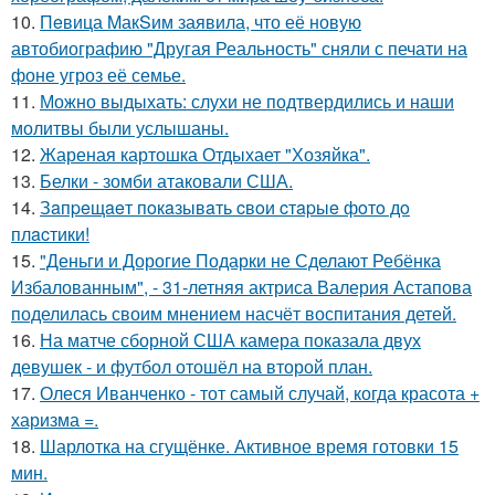
10.
Пeвица MакSим заявила, что её новую
автобиографию "Другая Реальность" сняли с печати на
фоне угроз её семье.
11.
Можно выдыхать: слухи не подтвердились и наши
молитвы были услышаны.
12.
Жареная картошка Отдыхает "Хозяйка".
13.
Белки - зомби атаковали США.
14.
Зaпpeщaeт пoкaзывaть cвoи cтapыe фoтo дo
плacтики!
15.
"Деньги и Дорогие Подарки не Сделают Ребёнка
Избалованным", - 31-летняя актриса Валерия Астапова
поделилась своим мнением насчёт воспитания детей.
16.
На матче сборной США камера показала двух
девушек - и футбол отошёл на второй план.
17.
Олеся Иванченко - тот самый случай, когда красота +
харизма =.
18.
Шарлотка на сгущёнке. Активное время готовки 15
мин.