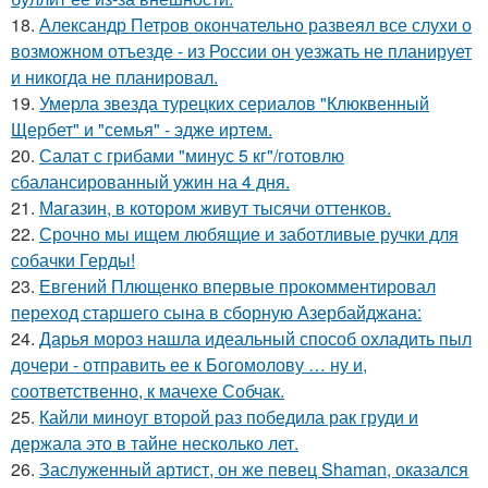
18.
Александр Петров окончательно развеял все слухи о
возможном отъезде - из России он уезжать не планирует
и никогда не планировал.
19.
Умерла звезда турецких сериалов "Клюквенный
Щербет" и "семья" - эдже иртем.
20.
Салат с грибами "минус 5 кг"/готовлю
сбалансированный ужин на 4 дня.
21.
Магазин, в котором живут тысячи оттенков.
22.
Срочно мы ищем любящие и заботливые ручки для
собачки Герды!
23.
Евгений Плющенко впервые прокомментировал
переход старшего сына в сборную Азербайджана:
24.
Дарья мороз нашла идеальный способ охладить пыл
дочери - отправить ее к Богомолову … ну и,
соответственно, к мачехе Собчак.
25.
Кайли миноуг второй раз победила рак груди и
держала это в тайне несколько лет.
26.
Заслуженный артист, он же певец Shaman, оказался