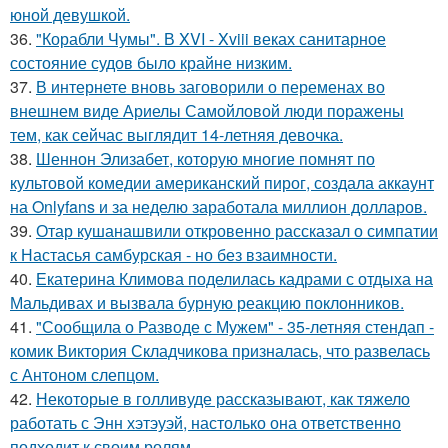
юной девушкой.
36.
"Корабли Чумы". В XVI - Xviii веках санитарное
состояние судов было крайне низким.
37.
В интернете вновь заговорили о переменах во
внешнем виде Ариелы Самойловой люди поражены
тем, как сейчас выглядит 14-летняя девочка.
38.
Шеннон Элизабет, которую многие помнят по
культовой комедии американский пирог, создала аккаунт
на Onlyfans и за неделю заработала миллион долларов.
39.
Отар кушанашвили откровенно рассказал о симпатии
к Настасья самбурская - но без взаимности.
40.
Екатерина Климова поделилась кадрами с отдыха на
Мальдивах и вызвала бурную реакцию поклонников.
41.
"Сообщила о Разводе с Мужем" - 35-летняя стендап -
комик Виктория Складчикова призналась, что развелась
с Антоном слепцом.
42.
Некоторые в голливуде рассказывают, как тяжело
работать с Энн хэтэуэй, настолько она ответственно
подходит к своим ролям.