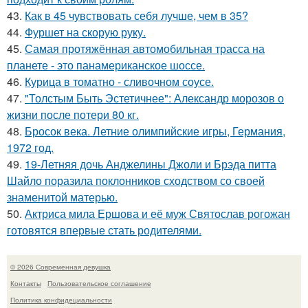
43.
Как в 45 чувствовать себя лучше, чем в 35?
44.
Фуршет на скорую руку.
45.
Самая протяжённая автомобильная трасса на
планете - это панамериканское шоссе.
46.
Курица в томатно - сливочном соусе.
47.
"Толстым Быть Эстетичнее": Александр морозов о
жизни после потери 80 кг.
48.
Бросок века. Летние олимпийские игры, Германия,
1972 год.
49.
19-Летняя дочь Анджелины Джоли и Брэда питта
Шайло поразила поклонников сходством со своей
знаменитой матерью.
50.
Актриса мила Ершова и её муж Святослав рогожан
готовятся впервые стать родителями.
© 2026 Современная девушка
Контакты
Пользовательское соглашение
Политика конфидециальности