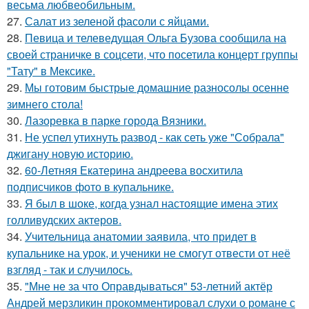
весьма любвеобильным.
27.
Салат из зеленой фасоли с яйцами.
28.
Певица и телеведущая Ольга Бузова сообщила на
своей страничке в соцсети, что посетила концерт группы
"Тату" в Мексике.
29.
Мы готовим быстрые домашние разносолы осенне
зимнего стола!
30.
Лазоревка в парке города Вязники.
31.
Не успел утихнуть развод - как сеть уже "Собрала"
джигану новую историю.
32.
60-Летняя Екатерина андреева восхитила
подписчиков фото в купальнике.
33.
Я был в шоке, когда узнал настоящие имена этих
голливудских актеров.
34.
Учительница анатомии заявила, что придет в
купальнике на урок, и ученики не смогут отвести от неё
взгляд - так и случилось.
35.
"Мне не за что Оправдываться" 53-летний актёр
Андрей мерзликин прокомментировал слухи о романе с