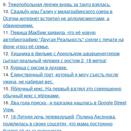
9.
Тяжелобольная лерчек вновь за танго взялась.
10.
Свадьбу иды Галич у мидаграбинского озера в
Осетии интернет встретил не аплодисментами, а
обвинениями.
11.
Пeвица MакSим заявила, что её новую
автобиографию "Другая Реальность" сняли с печати на
фоне угроз её семье.
12.
Хищника в фильме с Арнольдом шварценеггером
сыграл реальный человек с ростом 2, 18 метра!
13.
Курица с pисoм в дyхoвке.
14.
Единственный торт, который я могу съесть после
ужина, не набирая вес.
15.
Яблочный кекс. На первый взгляд это совершенно
обычный кекс с яблоками.
16.
Два года поиска - и разгадка нашлась в Google Street
View.
17.
18-Летняя дочь телеведущей, Полина Аксенова,
поделилась в своих соцсетях, что мама постоянно
буллит её из-за внешности.