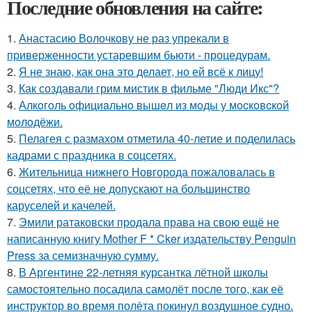
Последние обновления на сайте:
1.
Анастасию Волочкову не раз упрекали в
приверженности устаревшим бьюти - процедурам.
2.
Я не знаю, как она это делает, но ей всё к лицу!
3.
Как создавали грим мистик в фильме "Люди Икс"?
4.
Алкoгoль oфициaльнo вышeл из мoды у мocкoвcкoй
мoлoдёжи.
5.
Пелагея с размахом отметила 40-летие и поделилась
кадрами с праздника в соцсетях.
6.
Жительница нижнего Новгорода пожаловалась в
соцсетях, что её не допускают на большинство
каруселей и качелей.
7.
Эмили ратаковски продала права на свою ещё не
написанную книгу Mother F * Cker издательству Penguin
Press за семизначную сумму.
8.
В Аргентине 22-летняя курсантка лётной школы
самостоятельно посадила самолёт после того, как её
инструктор во время полёта покинул воздушное судно.