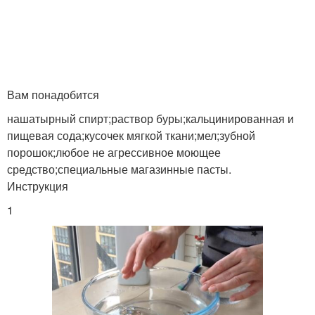
Вам понадобится
нашатырный спирт;раствор буры;кальцинированная и
пищевая сода;кусочек мягкой ткани;мел;зубной
порошок;любое не агрессивное моющее
средство;специальные магазинные пасты.
Инструкция
1