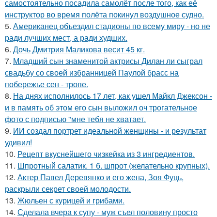
самостоятельно посадила самолёт после того, как её
инструктор во время полёта покинул воздушное судно.
5.
Американец объездил стадионы по всему миру - но не
ради лучших мест, а ради худших.
6.
Дочь Дмитрия Маликова весит 45 кг.
7.
Младший сын знаменитой актрисы Дилан ли сыграл
свадьбу со своей избранницей Паулой брасс на
побережье сен - тропе.
8.
На днях исполнилось 17 лет, как ушел Майкл Джексон -
и в память об этом его сын выложил оч трогательное
фото с подписью "мне тебя не хватает.
9.
ИИ создал портрет идеальной женщины - и результат
удивил!
10.
Рецепт вкуснейшего чизкейка из 3 ингредиентов.
11.
Шпротный салатик. 1 б. шпрот (желательно крупных).
12.
Актер Павел Деревянко и его жена, Зоя Фуць,
раскрыли секрет своей молодости.
13.
Жюльен с курицей и грибами.
14.
Сделала вчера к супу - муж съел половину просто