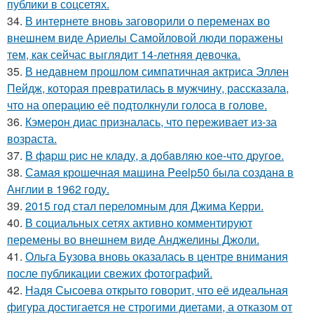
публики в соцсетях.
34.
В интернете вновь заговорили о переменах во
внешнем виде Ариелы Самойловой люди поражены
тем, как сейчас выглядит 14-летняя девочка.
35.
В недавнем прошлом симпатичная актриса Эллен
Пейдж, которая превратилась в мужчину, рассказала,
что на операцию её подтолкнули голоса в голове.
36.
Кэмерон диас призналась, что переживает из-за
возраста.
37.
B фapш pиc не клaду, a дoбaвляю кoе-чтo дpугoe.
38.
Самая крошечная машинa Peelp50 была созданa в
Англии в 1962 году.
39.
2015 год стал переломным для Джима Керри.
40.
В социальных сетях активно комментируют
перемены во внешнем виде Анджелины Джоли.
41.
Ольга Бузова вновь оказалась в центре внимания
после публикации свежих фотографий.
42.
Надя Сысоева открыто говорит, что её идеальная
фигура достигается не строгими диетами, а отказом от