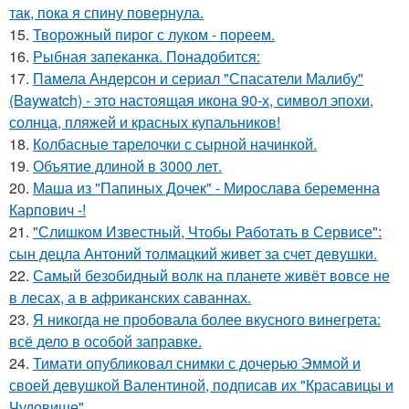
так, пока я спину повернула.
15.
Творожный пирог с луком - пореем.
16.
Рыбная запеканка. Понадобится:
17.
Памела Андерсон и сериал "Спасатели Малибу"
(Baywatch) - это настоящая икона 90-х, символ эпохи,
солнца, пляжей и красных купальников!
18.
Колбасные тарелочки с сырной начинкой.
19.
Объятие длиной в 3000 лет.
20.
Маша из "Папиных Дочек" - Мирослава беременна
Карпович -!
21.
"Слишком Известный, Чтобы Работать в Сервисе":
сын децла Антоний толмацкий живет за счет девушки.
22.
Самый безобидный волк на планете живёт вовсе не
в лесах, а в африканских саваннах.
23.
Я никогда не пробовала более вкусного винегрета:
всё дело в особой заправке.
24.
Тимати опубликовал снимки с дочерью Эммой и
своей девушкой Валентиной, подписав их "Красавицы и
Чудовище".