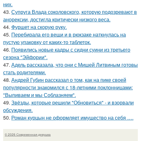
них.
43.
Супруга Влада соколовского, которую подозревают в
анорексии, достигла критически низкого веса.
44.
Фуршет на скорую руку.
45.
Перебирала его вещи и в рюкзаке наткнулась на
пустую упаковку от каких-то таблеток.
46.
Появились новые кадры с сидни суини из третьего
сезона "Эйфории".
47.
Адель рассказала, что они с Мишей Литвиным готовы
стать родителями.
48.
Андрей Губин рассказал о том, как на пике своей
популярности знакомился с 18-летними поклонницами:
"Выпиваем и мы Соблазняем".
49.
Звёзды, которые решили "Обновиться" - и взорвали
обсуждения.
50.
Роман курцын не оформляет имущество на себя ….
© 2026 Современная девушка