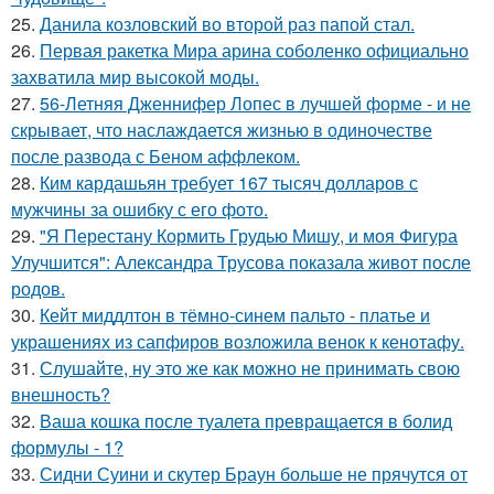
25.
Данила козловский во второй раз папой стал.
26.
Первая ракетка Мира арина соболенко официально
захватила мир высокой моды.
27.
56-Летняя Дженнифер Лопес в лучшей форме - и не
скрывает, что наслаждается жизнью в одиночестве
после развода с Беном аффлеком.
28.
Ким кардашьян требует 167 тысяч долларов с
мужчины за ошибку с его фото.
29.
"Я Перестану Кормить Грудью Мишу, и моя Фигура
Улучшится": Александра Трусова показала живот после
родов.
30.
Кейт миддлтон в тёмно-синем пальто - платье и
украшениях из сапфиров возложила венок к кенотафу.
31.
Слушайте, ну это же как можно не принимать свою
внешность?
32.
Ваша кошка после туалета превращается в болид
формулы - 1?
33.
Сидни Суини и скутер Браун больше не прячутся от