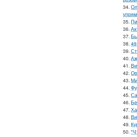
34.
Ол
упрям
35.
Пи
36.
Ак
37.
Бь
38.
49
39.
Ст
40.
Аж
41.
Ви
42.
Ор
43.
Ми
44.
Фу
45.
Са
46.
Бе
47.
Ха
48.
Ви
49.
Ку
50.
"Ч