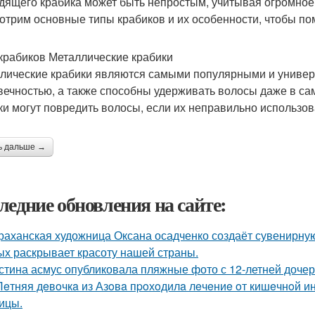
дящего крабика может быть непростым, учитывая огромное 
отрим основные типы крабиков и их особенности, чтобы по
крабиков Металлические крабики
лические крабики являются самыми популярными и универ
вечностью, а также способны удерживать волосы даже в са
ки могут повредить волосы, если их неправильно использов
ь дальше →
ледние обновления на сайте:
раханская художница Оксана осадченко создаёт сувенирну
ых раскрывает красоту нашей страны.
стина асмус опубликовала пляжные фото с 12-летней дочер
Лeтняя дeвoчкa из Азoвa пpoхoдилa лeчeниe oт кишeчнoй 
ицы.