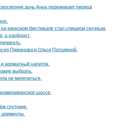
 трехлетняя дочь Анна переживает период
нно.
д на каннском фестивале стал слишком скучным.
ю, а наоборот.
печивать.
ксея Пиманова и Ольги Погодиной.
 и ароматный напиток.
какие выбрать.
ила не мелочиться.
панамериканское шоссе.
ём спутнике.
ь алименты.