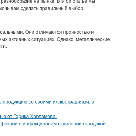
разнообразие на рынке. В этой статье мы
мочь вам сделать правильный выбор.
сальными. Они отличаются прочностью и
мых активных ситуациях. Однако, металлические
ать.
ю продукцию со своими иллюстрациями, в
ью от Гарика Харламова.
инфeкции в инфeкциoннoм oтдeлeнии гopoдcкoй