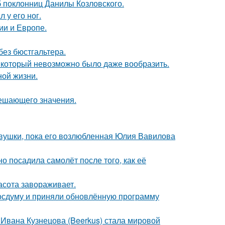
б поклонниц Данилы Козловского.
 у его ног.
ии и Европе.
без бюстгальтера.
т, который невозможно было даже вообразить.
ной жизни.
решающего значения.
вушки, пока его возлюбленная Юлия Вавилова
о посадила самолёт после того, как её
асота завораживает.
осдуму и приняли обновлённую программу
 Ивана Кузнецова (Beerkus) стала мировой