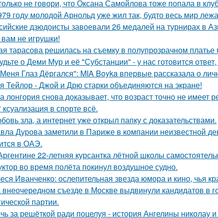
только не говори, что Оксана Самойлова тоже попала в клу
979 году молодой Арнольд уже жил так, будто весь мир лежал
сийские дзюдоисты завоевали 26 медалей на турнирах в Аз
 вам не игрушки!
ая тарасова решилась на съемку в полупрозрачном платье 
удьте о Деми Мур и её "Субстанции" - у нас готовится отве
 Меня Глаз Дёргался": MIA Boyka впервые рассказала о лич
я Тейлор - Джой и Дрю старки объединяются на экране!
а лонгория снова доказывает, что возраст точно не имеет 
* ксуализация в спорте всё.
бовь зла, а интернет уже открыл папку с доказательствами.
вла Дурова заметили в Париже в компании неизвестной де
ится в ОАЭ.
Аргентине 22-летняя курсантка лётной школы самостоятельн
уктор во время полёта покинул воздушное судно.
еся Иванченко: ослепительная звезда юмора и кино, чья кр
 внеочередном съезде в Москве выдвинули кандидатов в г
гической партии.
чь за решёткой ради поцелуя - история Ангелины николау и