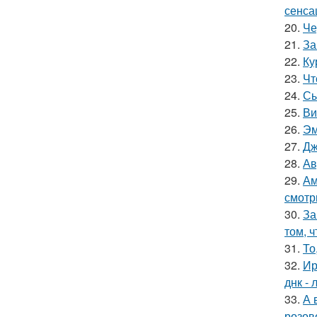
сенса
20.
Че
21.
За
22.
Ку
23.
Чт
24.
Сы
25.
Ви
26.
Эм
27.
Дж
28.
Ав
29.
Ам
смотр
30.
За
том, 
31.
То
32.
Ир
днк -
33.
А 
розов