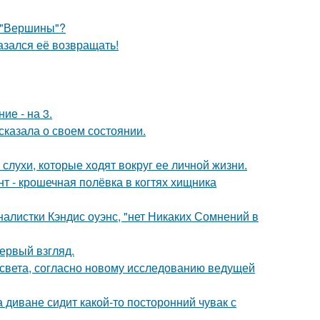
 "Вершины"?
азался её возвращать!
ие - на 3.
сказала о своем состоянии.
 слухи, которые ходят вокруг ее личной жизни.
 - крошечная полёвка в когтях хищника
алистки Кэндис оуэнс, "нет Никаких Сомнений в
первый взгляд.
 света, согласно новому исследованию ведущей
а диване сидит какой-то посторонний чувак с