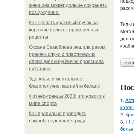
подхо
женщина может дольше сохранять
рассм
возбуждение.
Как сделать красивый пучок на
Типы 
короткие волосы: проверенные
Метал
рецепты
долго
краби
Оксана Самойлова решила разом
пресечь слухи о пластических
операциях и публично прояснила
читат
ситуацию.
Здоровье и ментальное
Пос
благополучие: как найти баланс
Фитнес-тренды 2023: что нового в
1.
Аст
мире спорта
котор
Как правильно проводить
2.
Кри
самообследование груди
3.
11-
бoльн