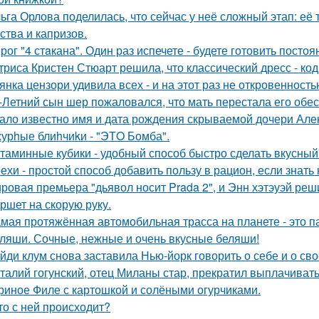
ьга Орлова поделилась, что сейчас у неё сложный этап: её
ства и капризов.
рог "4 стaкана". Один раз испечете - будете готовить постоя
триса Кристен Стюарт решила, что классический дресс - ко
янка цензори удивила всех - и на этот раз не откровенность
-Летний сын шер пожаловался, что мать перестала его обес
ало известно имя и дата рождения скрываемой дочери Але
урhые блиhчиkи - "ЭТO Бомба".
таминные кубики - удобный способ быстро сделать вкусный
ехи - простой способ добавить пользу в рацион, если знать 
ровая премьера "дьявол носит Prada 2", и Энн хэтэуэй реш
ршет на скорую руку.
мая протяжённая автомобильная трасса на планете - это 
ляши. Сочные, нежные и очень вкусные беляши!
йди клум снова заставила Нью-йорк говорить о себе и о сво
талий гогунский, отец Миланы стар, прекратил выплачиват
риное Филе с картошкой и солёными огурчиками.
то с ней происходит?