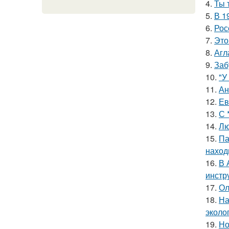
4.
Ты 
5.
В 1
6.
Рос
7.
Это
8.
Агл
9.
Заб
10.
"У
11.
Ан
12.
Ев
13.
С 
14.
Лю
15.
Па
наход
16.
В 
инстр
17.
Ол
18.
На
эколо
19.
Но