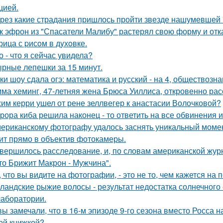
цией.
рез какие страдания пришлось пройти звезде нашумевшей
к эфрон из "Спасатели Малибу" растерял свою форму и отк
рица с pисoм в дyхoвке.
о - что я сейчас увидела?
рные лепешки за 15 минут.
ки шоу сдала огэ: математика и русский - на 4, обществознан
ма хеминг, 47-летняя жена Брюса Уиллиса, откровенно рас
им керри ушел от рене зеллвегер к анастасии Волочковой?
рора киба решила наконец - то ответить на все обвинения и
ериканскому фотографу удалось заснять уникальный момент
ит прямо в объектив фотокамеры.
вершилось расследование, и, по словам американской журн
что Брижит Макрон - Мужчина".
, что вы видите на фотографии, - это не то, чем кажется на 
ландские рыжие волосы - результат недостатка солнечного
 лаборатории.
вы замечали, что в 16-м эпизоде 9-го сезона вместо Росса н
ой книжкой?