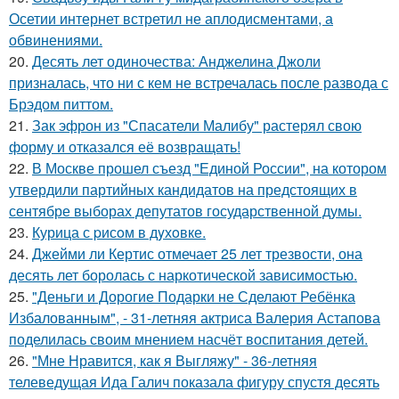
Осетии интернет встретил не аплодисментами, а
обвинениями.
20.
Десять лет одиночества: Анджелина Джоли
призналась, что ни с кем не встречалась после развода с
Брэдом питтом.
21.
Зак эфрон из "Спасатели Малибу" растерял свою
форму и отказался её возвращать!
22.
В Москве прошел съезд "Единой России", на котором
утвердили партийных кандидатов на предстоящих в
сентябре выборах депутатов государственной думы.
23.
Курица с pисoм в дyхoвке.
24.
Джейми ли Кертис отмечает 25 лет трезвости, она
десять лет боролась с наркотической зависимостью.
25.
"Деньги и Дорогие Подарки не Сделают Ребёнка
Избалованным", - 31-летняя актриса Валерия Астапова
поделилась своим мнением насчёт воспитания детей.
26.
"Мне Нравится, как я Выгляжу" - 36-летняя
телеведущая Ида Галич показала фигуру спустя десять