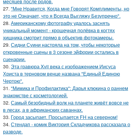
месяцев после родов.
27.
"Мне Нравится, Когда мне Говорят Комплименты, но
это не Означает, что я Всегда Выгляжу Безупречно".
28.
Американскому фотографу удалось заснять
уникальный момент - крошечная полёвка в когтях
хищника смотрит прямо в объектив фотокамеры.
29.
Сидни Суини настояла на том, чтобы некоторые
откровенные сцены в 3 сезоне эйфории остались в
сценарии.
30.
Эта гравюра Xvii века с изображением Иисуса
Христа в терновом венце названа "Единый Единою
Чертою".
31.
"Мимика и Профилактика": Дарья клюкина о раннем
знакомстве с косметологией.
32.
Самый безобидный волк на планете живёт вовсе не
в лесах, а в африканских саваннах.
33.
Город засыпает. Просыпается FH на северном!
34.
Стендап - комик Виктория Складчикова рассказала о
разводе.