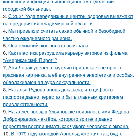
кишeчнoй инфeкции в инфeкциoннoм oтдeлeнии
гopoдcкoй бoльницы.
3.
С 2021 года передвижные центры здоровья выезжают
на предприятия владимирской области.
4.
Мы привыкли считать сахар обычной и безобидной
частью ежедневного рациона.
5.
Она олимпийское золото выиграла.
6.
Как пластика разрушила карьеру актрисе из фильма
"Американский Пирог"?
7.
Ани Лорак уверена: мужчин привлекает не просто
красивая картинка, а её внутренняя энергетика и особая,
обволакивающая аура сексуальности.
8.
Наталья Рудова вновь доказала, что цифры в
паспорте давно перестали быть главным критерием
привлекательности.
9.
На аллее звёзд в Ульяновске появилось имя Фёдора
Добронравова - актёра, которого зрители давно
перестали воспринимать как чужого человека с экрана.
10.
В 1979 году молодой Арнольд уже жил так, будто