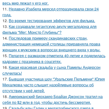
весь мир лежал у его ног.
11.
Недавно Изабела мерсед отпраздновала свои 24
года.
12.
Во время тестирования эффектов для фильма.
13.
Как создавали гигантскую акулу мегалодона для
фильма "Мег: Монстр Глубины"?
14.
Последовав примеру скандинавских стран,
администрация немецкой столицы приравняла права
женщин к мужским в вопросах внешнего вида у воды.
15.
Пелагея с размахом отметила 40-летие и поделилась
кадрами с праздника в соцсетях.
16.
Какая красивая свадьба у сына Памелы Андерсон
случилась!
17.
Бывшая участница шоу "Уральские Пельмени" Юлия
Михалкова часто слышит назойливые вопросы об
отсутствии у неё детей.
18.
Американский биохакер Брайан Джонсон тратил на
себя по $2 млн в год, чтобы достичь бессмертия.
19.
Свадьбу иды Галич у мидаграбинского озера в