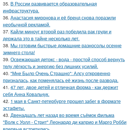
35.
В России развивается образовательная
инфраструктура.
36.
Анастасия миронова и её бренд снова поразили
необычной рекламой.
37.
Кайли миноуг второй раз победила рак груди и
держала это в тайне несколько лет.
38.
Мы готовим быстрые домашние разносолы осенне
зимнего стола!
39.
Освежающая детокс - вода - простой способ вернуть
телу лёгкость и энергию без лишних усилий.
40.
"Мне Было Очень Страшно": Алсу откровенно
призналась, как поменялась её жизнь после развода.
41.
47 лет, двое детей и отличная форма - как держит
себя Анна Ковальчук.
42.
1 мая в Санкт-петербурге прошел забег в формате
эстафеты.
43.
Двенадцать лет назад во время съёмок фильма
"Волк с Уолл - Стрит" Леонардо ди каприо и Марго Робби
впервые встретились.