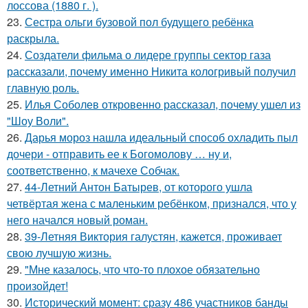
лоссова (1880 г. ).
23.
Сестра ольги бузовой пол будущего ребёнка
раскрыла.
24.
Создатели фильма о лидере группы сектор газа
рассказали, почему именно Никита кологривый получил
главную роль.
25.
Илья Соболев откровенно рассказал, почему ушел из
"Шоу Воли".
26.
Дарья мороз нашла идеальный способ охладить пыл
дочери - отправить ее к Богомолову … ну и,
соответственно, к мачехе Собчак.
27.
44-Летний Антон Батырев, от которого ушла
четвёртая жена с маленьким ребёнком, признался, что у
него начался новый роман.
28.
39-Летняя Виктория галустян, кажется, проживает
свою лучшую жизнь.
29.
"Мне казалось, что что-то плохое обязательно
произойдет!
30.
Исторический момент: сразу 486 участников банды