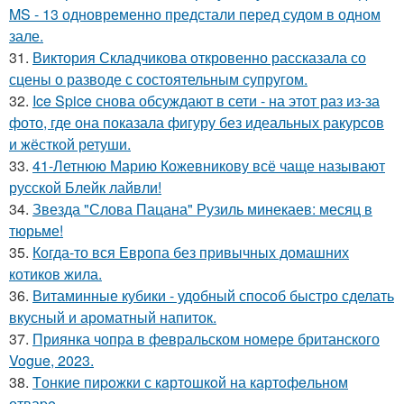
MS - 13 одновременно предстали перед судом в одном
зале.
31.
Виктория Складчикова откровенно рассказала со
сцены о разводе с состоятельным супругом.
32.
Ice Spice снова обсуждают в сети - на этот раз из-за
фото, где она показала фигуру без идеальных ракурсов
и жёсткой ретуши.
33.
41-Летнюю Марию Кожевникову всё чаще называют
русской Блейк лайвли!
34.
Звезда "Слова Пацана" Рузиль минекаев: месяц в
тюрьме!
35.
Когда-то вся Европа без привычных домашних
котиков жила.
36.
Витаминные кубики - удобный способ быстро сделать
вкусный и ароматный напиток.
37.
Приянка чопра в февральском номере британского
Vogue, 2023.
38.
Tонкие пиpoжки с кaртoшкoй на картoфeльном
отваpe.