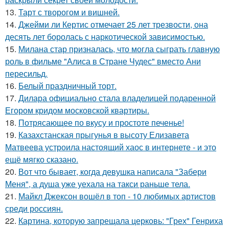
13.
Тарт с творогом и вишней.
14.
Джейми ли Кертис отмечает 25 лет трезвости, она
десять лет боролась с наркотической зависимостью.
15.
Милана стар призналась, что могла сыграть главную
роль в фильме "Алиса в Стране Чудес" вместо Ани
пересильд.
16.
Белый праздничный торт.
17.
Дилара официально стала владелицей подаренной
Егором кридом московской квартиры.
18.
Потрясающее по вкусу и простоте печенье!
19.
Казахстанская прыгунья в высоту Елизавета
Матвеева устроила настоящий хаос в интернете - и это
ещё мягко сказано.
20.
Вот что бывает, когда девушка написала "Забери
Меня", а душа уже уехала на такси раньше тела.
21.
Майкл Джексон вошёл в топ - 10 любимых артистов
среди россиян.
22.
Картина, которую запрещала церковь: "Грех" Генриха