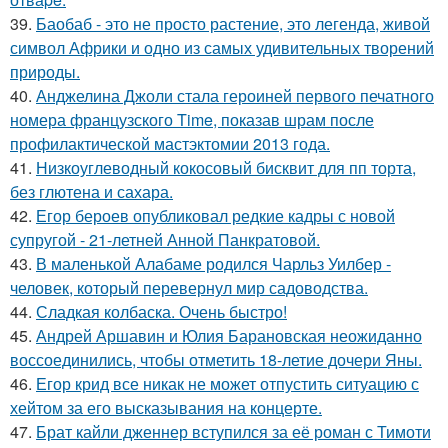
39.
Баобаб - это не просто растение, это легенда, живой
символ Африки и одно из самых удивительных творений
природы.
40.
Анджелина Джоли стала героиней первого печатного
номера французского Time, показав шрам после
профилактической мастэктомии 2013 года.
41.
Низкоуглеводный кокосовый бисквит для пп торта,
без глютена и сахара.
42.
Егор бероев опубликовал редкие кадры с новой
супругой - 21-летней Анной Панкратовой.
43.
В маленькой Алабаме родился Чарльз Уилбер -
человек, который перевернул мир садоводства.
44.
Сладкая колбаска. Очень быстро!
45.
Андрей Аршавин и Юлия Барановская неожиданно
воссоединились, чтобы отметить 18-летие дочери Яны.
46.
Егор крид все никак не может отпустить ситуацию с
хейтом за его высказывания на концерте.
47.
Брат кайли дженнер вступился за её роман с Тимоти