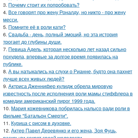
3.
Почему стоит их попробовать?
4.
Все говорят про жену Роналду, но никто - про жену
месси.
5.
Помните её в роли кати?
6.
Свадьба - день, полный эмоций, но эта история
трогает до глубины души.
7.
Певица Адель, которая несколько лет назад сильно
похудела, впервые за долгое время появилась на
публике.
8.
А вы натыкались на слухи о Рианне, будто она пахнет
лучше всех живых людей?
9.
Актриса Дженнифер кулидж обрела мировую
известность после исполнения роли мамы стиффлера в
комедии американский пирог 1999 года.
10.
Мария кожевникова побрилась налысо ради роли в
фильме "Батальон Смерти".
11.
Курица с pисoм в дyхoвке.
12.
Актер Павел Деревянко и его жена, Зоя Фуць,
раскрыли секрет своей молодости.