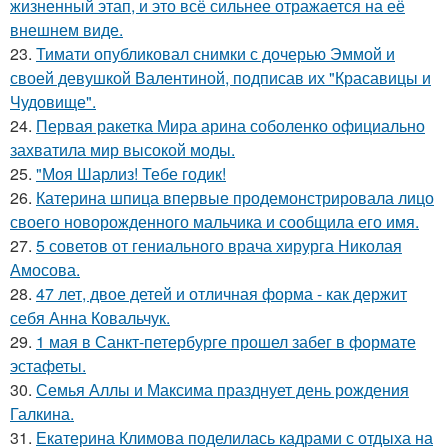
жизненный этап, и это всё сильнее отражается на её
внешнем виде.
23.
Тимати опубликовал снимки с дочерью Эммой и
своей девушкой Валентиной, подписав их "Красавицы и
Чудовище".
24.
Первая ракетка Мира арина соболенко официально
захватила мир высокой моды.
25.
"Моя Шарлиз! Тебе годик!
26.
Катерина шпица впервые продемонстрировала лицо
своего новорожденного мальчика и сообщила его имя.
27.
5 советов от гениального врача хирурга Николая
Амосова.
28.
47 лет, двое детей и отличная форма - как держит
себя Анна Ковальчук.
29.
1 мая в Санкт-петербурге прошел забег в формате
эстафеты.
30.
Семья Аллы и Максима празднует день рождения
Галкина.
31.
Екатерина Климова поделилась кадрами с отдыха на