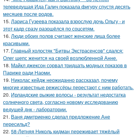
телеведущая Ида Галич показала фигуру спустя десять
месяцев после родов.
15.
Лариса Гузеева показала взрослую дочь Ольгу - и
этот кадр сразу разошёлся по соцсетям.
16.
Люди обоих полов считают женские лица более
красивыми.
17.
Главный холостяк "Битвы Экстрасенсов" сдался:
Олег шепс женится на своей возлюбленной Анне.
18.
Майкл джексон сорвал тридцать модных показов в
Париже ради Наоми.
19.
Николас кейдж неожиданно рассказал, почему
многие известные режиссёры перестают с ним работать.
20.
Ирландские рыжие волосы - результат недостатка
солнечного света, согласно новому исследованию
ведущей днк - лаборатории.
21.
Ваня дмитриенко сделал предложение Ане
пересильд?
22.
58-Летняя Николь кидман переживает тяжёлый