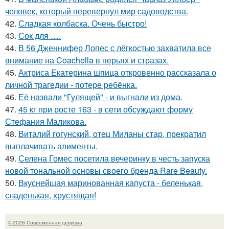
человек, который перевернул мир садоводства.
42.
Сладкая колбаска. Очень быстро!
43.
Сок для ….
44.
В 56 Дженнифер Лопес с лёгкостью захватила все
внимание на Coachella в перьях и стразах.
45.
Актриса Екатерина шпица откровенно рассказала о
личной трагедии - потере ребёнка.
46.
Её назвали "Гулящей" - и выгнали из дома.
47.
45 кг при росте 163 - в сети обсуждают форму
Стефания Маликова.
48.
Виталий гогунский, отец Миланы стар, прекратил
выплачивать алименты.
49.
Селена Гомес посетила вечеринку в честь запуска
новой тональной основы своего бренда Rare Beauty.
50.
Вкуснейшая маринованная капуста - беленькая,
сладенькая, хрустящая!
© 2026 Современная девушка