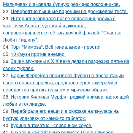
Мальдивах и вызвала бурную реакцию поклонников.
32.
Невероятно пышные вареники на дрожжевом тесте.
33.
Интернет взорвался после появления ролика с
участием Анны седоковой и джигана,
сопровождавшегося её загадочной фразой: "Счастье
Любит Тишину".
34.
Торт "Мимоза". Всё гениальное - просто!
35.
10 смузи против анемии.
36.
Зачем мужчины в XIX веке делали разрез на пятке на
своих туфлях.
37.
Барби Феррейра произвела фурор на презентации
своего нового проекта, представ перед камерами в
невероятно притягательном и мрачном образе.
38.
История Киллиан Мерфи - редкий пример настоящей
любви в голливуде.
39.
Перебирала его вещи и в рюкзаке наткнулась на
пустую упаковку от каких-то таблеток.
40.
Курица в томатно - сливочном соусе.
41.
В маленькой Алабаме родился Чарльз Уилбер -