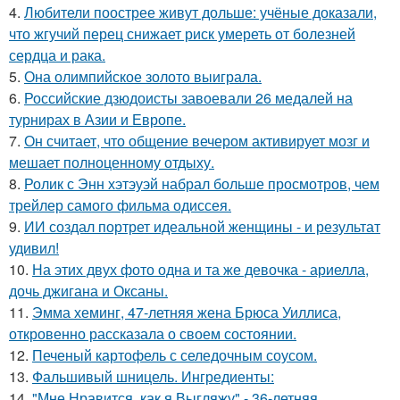
4.
Любители поострее живут дольше: учёные доказали,
что жгучий перец снижает риск умереть от болезней
сердца и рака.
5.
Она олимпийское золото выиграла.
6.
Российские дзюдоисты завоевали 26 медалей на
турнирах в Азии и Европе.
7.
Он считает, что общение вечером активирует мозг и
мешает полноценному отдыху.
8.
Ролик с Энн хэтэуэй набрал больше просмотров, чем
трейлер самого фильма одиссея.
9.
ИИ создал портрет идеальной женщины - и результат
удивил!
10.
На этих двух фото одна и та же девочка - ариелла,
дочь джигана и Оксаны.
11.
Эмма хеминг, 47-летняя жена Брюса Уиллиса,
откровенно рассказала о своем состоянии.
12.
Печеный картофель с селедочным соусом.
13.
Фальшивый шницель. Ингредиенты:
14.
"Мне Нравится, как я Выгляжу" - 36-летняя