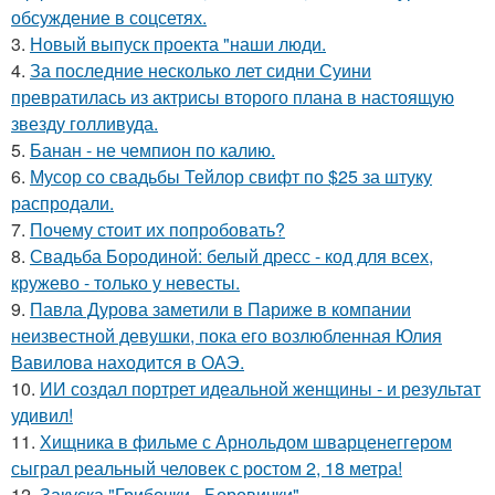
обсуждение в соцсетях.
3.
Новый выпуск проекта "наши люди.
4.
За последние несколько лет сидни Суини
превратилась из актрисы второго плана в настоящую
звезду голливуда.
5.
Банан - не чемпион по калию.
6.
Мусор со свадьбы Тейлор свифт по $25 за штуку
распродали.
7.
Почему стоит их попробовать?
8.
Свадьба Бородиной: белый дресс - код для всех,
кружево - только у невесты.
9.
Павла Дурова заметили в Париже в компании
неизвестной девушки, пока его возлюбленная Юлия
Вавилова находится в ОАЭ.
10.
ИИ создал портрет идеальной женщины - и результат
удивил!
11.
Хищника в фильме с Арнольдом шварценеггером
сыграл реальный человек с ростом 2, 18 метра!
12.
Закуска "Грибочки - Боровички".