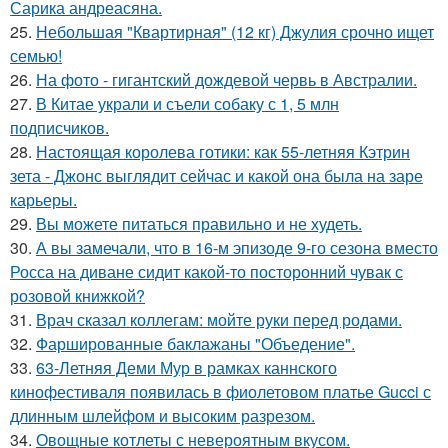
Сарика андреасяна.
25.
Небольшая "Квартирная" (12 кг) Джулия срочно ищет
семью!
26.
На фото - гигантский дождевой червь в Австралии.
27.
В Китае украли и съели собаку с 1, 5 млн
подписчиков.
28.
Настоящая королева готики: как 55-летняя Кэтрин
зета - Джонс выглядит сейчас и какой она была на заре
карьеры.
29.
Вы можете питаться правильно и не худеть.
30.
А вы замечали, что в 16-м эпизоде 9-го сезона вместо
Росса на диване сидит какой-то посторонний чувак с
розовой книжкой?
31.
Врач сказал коллегам: мойте руки перед родами.
32.
Фаршированные баклажаны "Объедение".
33.
63-Летняя Деми Мур в рамках каннского
кинофестиваля появилась в фиолетовом платье Gucci с
длинным шлейфом и высоким разрезом.
34.
Овощные котлеты с невероятным вкусом.