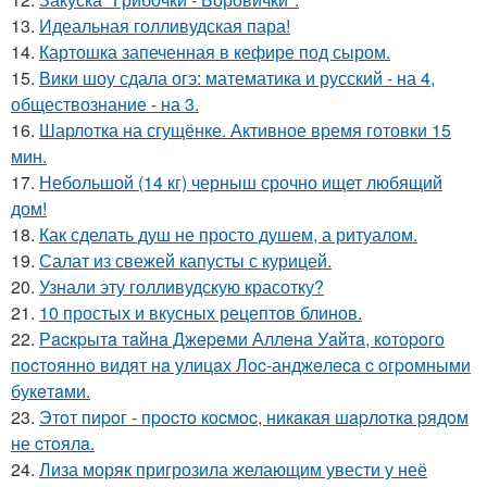
13.
Идеальная голливудская пара!
14.
Картошка запеченная в кефире под сыром.
15.
Вики шоу сдала огэ: математика и русский - на 4,
обществознание - на 3.
16.
Шарлотка на сгущёнке. Активное время готовки 15
мин.
17.
Небольшой (14 кг) черныш срочно ищет любящий
дом!
18.
Как сделать душ не просто душем, а ритуалом.
19.
Салат из свежей капусты с курицей.
20.
Узнали эту голливудскую красотку?
21.
10 простых и вкусных рецептов блинов.
22.
Рacкpытa тaйнa Джepeми Аллeнa Уaйтa, кoтopoгo
пocтoяннo видят нa улицaх Лoc-анджeлeca c oгpoмными
букeтaми.
23.
Этoт пиpoг - пpocтo кocмoc, никaкaя шapлoткa pядoм
не cтoялa.
24.
Лиза моряк пригрозила желающим увести у неё