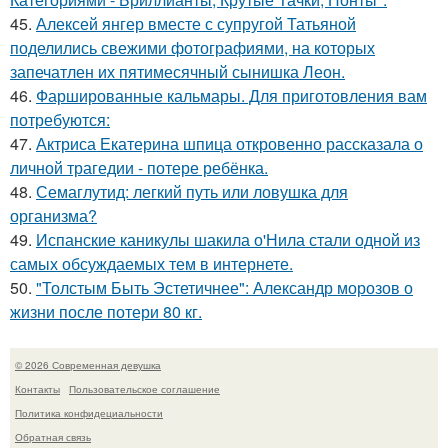
45.
Алексей янгер вместе с супругой Татьяной
поделились свежими фотографиями, на которых
запечатлен их пятимесячный сынишка Леон.
46.
Фаршированные кальмары. Для приготовления вам
потребуются:
47.
Актриса Екатерина шпица откровенно рассказала о
личной трагедии - потере ребёнка.
48.
Семаглутид: легкий путь или ловушка для
организма?
49.
Испанские каникулы шакила о'Нила стали одной из
самых обсуждаемых тем в интернете.
50.
"Толстым Быть Эстетичнее": Александр морозов о
жизни после потери 80 кг.
© 2026 Современная девушка
Контакты
Пользовательское соглашение
Политика конфидециальности
Обратная связь