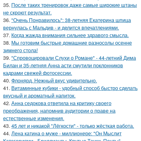
35.
После таких тренировок даже самые широкие штаны
не скроют результат.
36.
"Очень Понравилось": 38-летняя Екатерина шпица
вернулась с Мальдив - и делится впечатлениями.
37.
Когда жажда внимания сильнее здравого смысла.
38.
Мы готовим быстрые домашние разносолы осенне
зимнего стола!
39.
"Спровоцировали Слухи о Романе" - 44-летний Дима
Билан и 35-летняя Анна асти смутили поклонников
кадрами свежей фотосессии.
40.
Флонярд. Нежный вкус удивительно.
41.
Витаминные кубики - удобный способ быстро сделать
вкусный и ароматный напиток.
42.
Анна седокова ответила на критику своего
преображения, напомнив аудитории о праве на
естественные изменения.
43.
45 лет и никакой "Лёгкости" - только жёсткая работа.
44.
Лена катина о муже - миллионере: "Он Мыслит
Категориями - Бриллианты, Крутые Тачки, Понты".