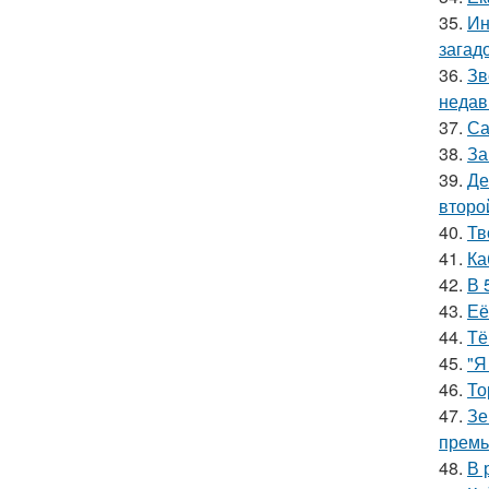
35.
Ин
загад
36.
Зв
недав
37.
Са
38.
За
39.
Де
второ
40.
Тв
41.
Ка
42.
В 
43.
Её
44.
Тё
45.
"Я
46.
То
47.
Зе
премь
48.
В 