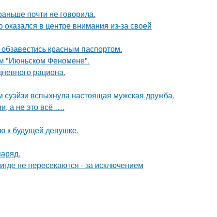
раньше почти не говорила.
о оказался в центре внимания из-за своей
 обзавестись красным паспортом.
ом "Июньском Феномене".
дневного рациона.
м суэйзи вспыхнула настоящая мужская дружба.
, а не это всё ….
ию к будущей девушке.
наряд.
где не пересекаются - за исключением