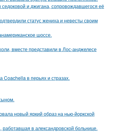
ы седоковой и джигана, сопровождавшегося её
одтвердили статус жениха и невесты своим
панамериканское шоссе.
оли, вместе представили в Лос-анджелесе
 Coachella в перьях и стразах.
 сыном.
овала новый яркий образ на нью-йоркской
а, работавшая в александровской больнице.