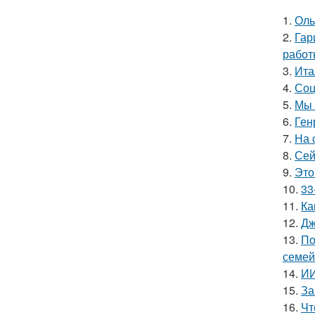
1.
Оль
2.
Гар
работ
3.
Ита
4.
Соц
5.
Мы 
6.
Ген
7.
На 
8.
Сей
9.
Это
10.
33
11.
Ка
12.
Дж
13.
По
семей
14.
ИИ
15.
За
16.
Чт