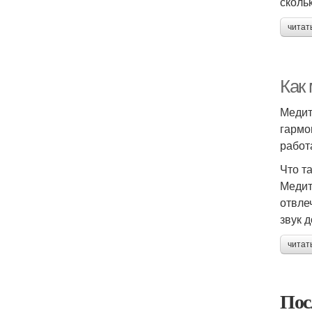
сколь
читат
Как
Медит
гармо
работ
Что т
Медит
отвле
звук 
читат
Пос