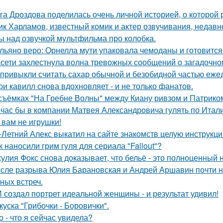
га Дроздова поделилась очень личной историей, о которой 
ик Харламов, известный комик и актер озвучивания, недавн
ы над озвучкой мультфильма про колобка.
льяно веро: Орнелла мути упаковала чемоданы и готовится
сети захлестнула волна тревожных сообщений о загадочн
привыкли считать сахар обычной и безобидной частью еже
ри кавилл снова вдохновляет - и не только фанатов.
съёмках "На Гребне Волны" между Киану ривзом и Патрико
час бы в компании Матвея Александровича гулять по Италии
 вам не игрушки!
-Летний Алекс выкатил на сайте знакомств целую инструкц
к наносили грим гуля для сериала "Fallout"?
улия Фокс снова доказывает, что бельё - это полноценный 
сле разрыва Юлия Барановская и Андрей Аршавин почти ни
ных встреч.
 создал портрет идеальной женщины - и результат удивил!
куска "Грибочки - Боровички".
о - что я сейчас увидела?