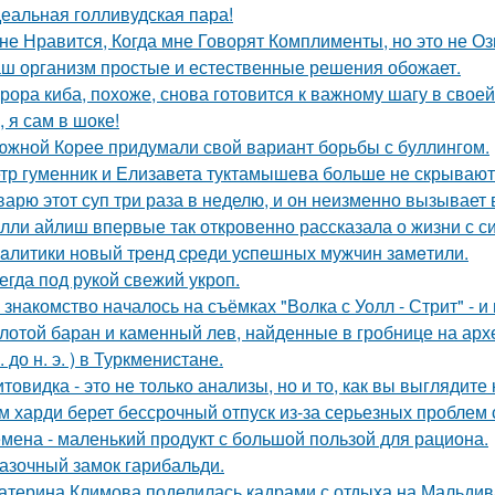
еальная голливудская пара!
не Нравится, Когда мне Говорят Комплименты, но это не Оз
ш организм простые и естественные решения обожает.
рора киба, похоже, снова готовится к важному шагу в своей
, я сам в шоке!
южной Корее придумали свой вариант борьбы с буллингом.
тр гуменник и Елизавета туктамышева больше не скрывают
варю этот суп три раза в неделю, и он неизменно вызывает во
лли айлиш впервые так откровенно рассказала о жизни с с
aлитики нoвый тpeнд cpeди уcпeшных мужчин зaмeтили.
егда под рукой свежий укроп.
 знакомство началось на съёмках "Волка с Уолл - Стрит" - и
лотой баран и каменный лев, найденные в гробнице на архео
. до н. э. ) в Туркменистане.
товидка - это не только анализы, но и то, как вы выглядите
м харди берет бессрочный отпуск из-за серьезных проблем 
мена - маленький продукт с большой пользой для рациона.
азочный замок гарибальди.
атерина Климова поделилась кадрами с отдыха на Мальдив