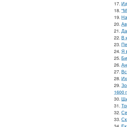
17.
Ид
18.
"М
19.
На
20.
Ав
21.
Да
22.
В 
23.
Пе
24.
Я 
25.
Би
26.
Ан
27.
Вс
28.
Их
29.
Зо
1600 г
30.
Щи
31.
То
32.
Се
33.
Ск
34.
Ек