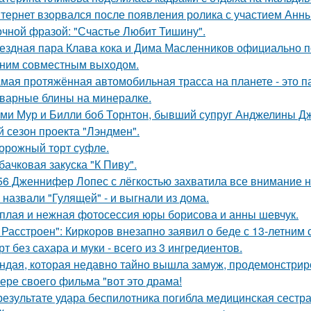
тернет взорвался после появления ролика с участием Анн
очной фразой: "Счастье Любит Тишину".
ездная пара Клава кока и Дима Масленников официально п
ним совместным выходом.
мая протяжённая автомобильная трасса на планете - это 
варные блины на минералке.
ми Мур и Билли боб Торнтон, бывший супруг Анджелины Дж
й сезон проекта "Лэндмен".
орожный торт суфле.
бачковая закуска "К Пиву".
56 Дженнифер Лопес с лёгкостью захватила все внимание на
 назвали "Гулящей" - и выгнали из дома.
плая и нежная фотосессия юры борисова и анны шевчук.
 Расстроен": Киркоров внезапно заявил о беде с 13-летним
рт без сахара и муки - всего из 3 ингредиентов.
ндая, которая недавно тайно вышла замуж, продемонстрир
ере своего фильма "вот это драма!
результате удара беспилотника погибла медицинская сестр