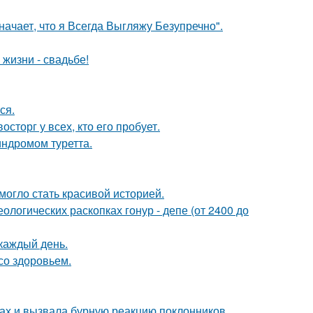
начает, что я Всегда Выгляжу Безупречно".
 жизни - свадьбе!
ся.
сторг у всех, кто его пробует.
индромом туретта.
 могло стать красивой историей.
логических раскопках гонур - депе (от 2400 до
 каждый день.
со здоровьем.
ах и вызвала бурную реакцию поклонников.