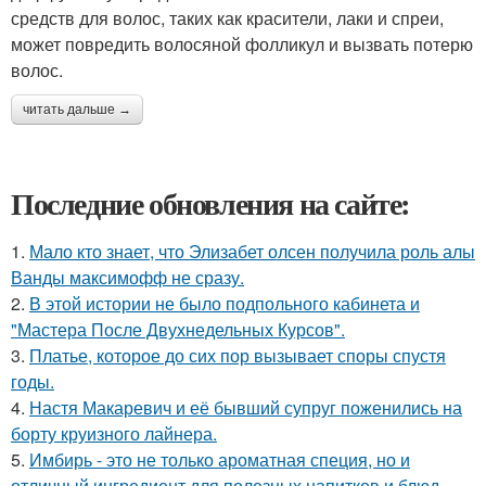
средств для волос, таких как красители, лаки и спреи,
может повредить волосяной фолликул и вызвать потерю
волос.
читать дальше →
Последние обновления на сайте:
1.
Мало кто знает, что Элизабет олсен получила роль алы
Ванды максимофф не сразу.
2.
В этой истории не было подпольного кабинета и
"Мастера После Двухнедельных Курсов".
3.
Платье, которое до сих пор вызывает споры спустя
годы.
4.
Настя Макаревич и её бывший супруг поженились на
борту круизного лайнера.
5.
Имбирь - это не только ароматная специя, но и
отличный ингредиент для полезных напитков и блюд.