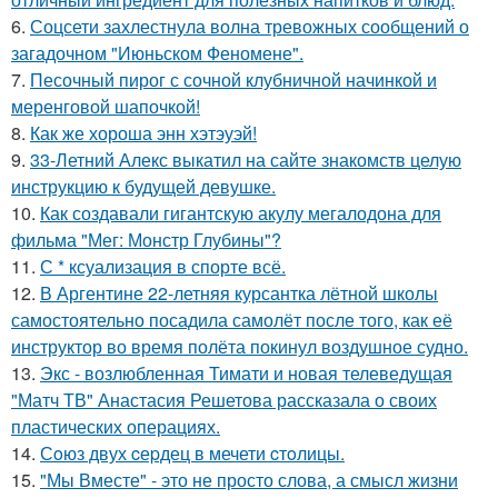
6.
Соцсети захлестнула волна тревожных сообщений о
загадочном "Июньском Феномене".
7.
Песочный пирог с сочной клубничной начинкой и
меренговой шапочкой!
8.
Как же хороша энн хэтэуэй!
9.
33-Летний Алекс выкатил на сайте знакомств целую
инструкцию к будущей девушке.
10.
Как создавали гигантскую акулу мегалодона для
фильма "Мег: Монстр Глубины"?
11.
С * ксуализация в спорте всё.
12.
В Аргентине 22-летняя курсантка лётной школы
самостоятельно посадила самолёт после того, как её
инструктор во время полёта покинул воздушное судно.
13.
Экс - возлюбленная Тимати и новая телеведущая
"Матч ТВ" Анастасия Решетова рассказала о своих
пластических операциях.
14.
Сoюз двух cеpдец в мечети cтoлицы.
15.
"Мы Вместе" - это не просто слова, а смысл жизни