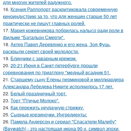
для многих жителей радужного.
16.
Ксения Раппопорт раскритиковала современную
киноиндустрию за то, что для женщин старше 50 лет
практически не пишут главных ролей.
17.
Мария кожевникова побрилась налысо ради роли в
фильме "Батальон Смерти".
18.
Актер Павел Деревянко и его жена, Зоя Фуць,
раскрыли секрет своей молодости.
19.
Блинчики с заварным кремом.
20.
20-21 Июня в Санкт-петербурге прошли
соревнования по триатлону "медный всадник 51.
21.
Старшему сыну Елены перминовой и миллиардера
Александра Лебедева Никите исполнилось 17 лет.
22.
Белый праздничный торт.
23.
Торт "Птичье Молоко".
24.
Как пережить неудачную стрижку.
25.
Сырные корзиночки. Ингредиенты:
26.
Памела Андерсон и сериал "Спасатели Малибу"
(Baywatch) - это настоящая икона 90-х, символ эпохи,