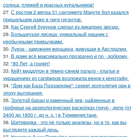
солнца, пляжей и красных купальников!
27.
С ростом 2 метра 31 сантиметр Мануте бол казался
пришельцем даже в лиге гигантов.
28.
Как Сергей бурунов сделал из дикаприо звезду.
29.
Большеухая лисица: уникальный хищник с
необычными привычками.
30.
Луиза - замужняя женщина, живущая в Австралии.
31.
В доме всё максимально прозрачно и по - доброму.
32.
"80 Лет, а гоняет!
33.
Кейт миддлтон в тёмно-синем пальто - платье и
украшениях из сапфиров возложила венок к кенотафу.
34.
"Дом как База Подзарядки": секрет долголетия ови в
эпоху выгорания.
35.
Золотой баран и каменный лев, найденные в
гробнице на археологических раскопках гонур - депе (от
2400 до 1600 г. до н. э. ) в Туркменистане.
36.
Щитовидка - это не только анализы, но и то, как вы
выглядите каждый день.
37.
Недавно Анна Плетнёва показала повзрослевшую