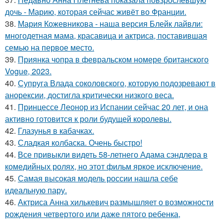
дочь - Марию, которая сейчас живёт во Франции.
38.
Мария Кожевникова - наша версия Блейк лайвли:
многодетная мама, красавица и актриса, поставившая
семью на первое место.
39.
Приянка чопра в февральском номере британского
Vogue, 2023.
40.
Супруга Влада соколовского, которую подозревают в
анорексии, достигла критически низкого веса.
41.
Принцессе Леонор из Испании сейчас 20 лет, и она
активно готовится к роли будущей королевы.
42.
Глазунья в кабачках.
43.
Сладкая колбаска. Очень быстро!
44.
Все привыкли видеть 58-летнего Адама сэндлера в
комедийных ролях, но этот фильм яркое исключение.
45.
Самая высокая модель россии нашла себе
идеальную пару.
46.
Актриса Анна хилькевич размышляет о возможности
рождения четвертого или даже пятого ребенка,