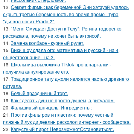
12.
Секрет фирмы: как беременной Энн хэтэуэй удалось
скрыть третью беременность во время промо - тура
"дьявол носит Prada 2".
13.
"Меня Смущает Доступ к Телу": Регина тодоренко
рассказала, почему не хочет быть актрисой.
14.
Замена колбасе - куриный рулет.
15.
Вики шоу сдала огэ: математика и русский - на 4,
обществознание - на 3.
16.
Школьница выложила Tiktok про шпаргалки -
получила аннулирование егэ.
17.
Традиционное тату джоли является частью древнего
ритуала.
18.
Белый праздничный торт.
19.
Как сделать душ не просто душем, а ритуалом.
20.
Фальшивый шницель. Ингредиенты:
21.
Против фильтров и пластики: почему честный
пляжный лук ди девлин расколол интернет - сообщества.
22.
Капустный пирог Невозможно"Остановиться".