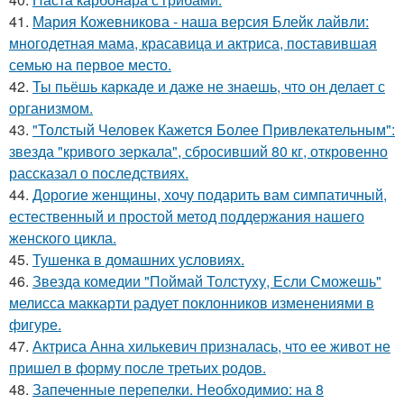
41.
Мария Кожевникова - наша версия Блейк лайвли:
многодетная мама, красавица и актриса, поставившая
семью на первое место.
42.
Ты пьёшь каркаде и даже не знаешь, что он делает с
организмом.
43.
"Толстый Человек Кажется Более Привлекательным":
звезда "кривого зеркала", сбросивший 80 кг, откровенно
рассказал о последствиях.
44.
Дорогие женщины, хочу подарить вам симпатичный,
естественный и простой метод поддержания нашего
женского цикла.
45.
Тушенка в домашних условиях.
46.
Звезда комедии "Поймай Толстуху, Если Сможешь"
мелисса маккарти радует поклонников изменениями в
фигуре.
47.
Актриса Анна хилькевич призналась, что ее живот не
пришел в форму после третьих родов.
48.
Запеченные перепелки. Необходимио: на 8