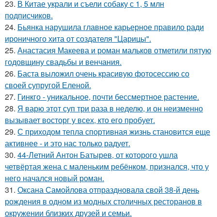
23.
В Китае украли и съели собаку с 1, 5 млн
подписчиков.
24.
Бьянка нарушила главное карьерное правило ради
ироничного хита от создателя "Царицы".
25.
Анастасия Макеева и роман мальков отметили пятую
годовщину свадьбы и венчания.
26.
Баста выложил очень красивую фотосессию со
своей супругой Еленой.
27.
Гинкго - уникальное, почти бессмертное растение.
28.
Я варю этот суп три раза в неделю, и он неизменно
вызывает восторг у всех, кто его пробует.
29.
С приходом тепла спортивная жизнь становится еще
активнее - и это нас только радует.
30.
44-Летний Антон Батырев, от которого ушла
четвёртая жена с маленьким ребёнком, признался, что у
него начался новый роман.
31.
Оксана Самойлова отпраздновала свой 38-й день
рождения в одном из модных столичных ресторанов в
окружении близких друзей и семьи.