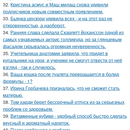
32.
Кристина асмус и Маш милаш снова удивили
подписчиков новым совместным появлением.
33.
Бьянка цензори удивила всех - и на этот раз не
откровенностью, а наоборот.
34.
Ранняя слава сделала Скарлетт йоханссон одной из
самых узнаваемых актрис голливуда, но за глянцевым
фасадом скрывалась огромная неуверенность.
35.
Учительница анатомии заявила, что придет в
купальнике на урок, и ученики не смогут отвести от неё
взгляд - так и случилось.
36.
Ваша кошка после туалета превращается в болид
формулы - 1?
37.
Ирина Горбачева призналась, что не сможет стать
матерью.
38.
Том харди берет бессрочный отпуск из-за серьезных
проблем со здоровьем.
39.
Витаминные кубики - удобный способ быстро сделать
вкусный и ароматный напиток.
40.
Паста карбонара с грибами.