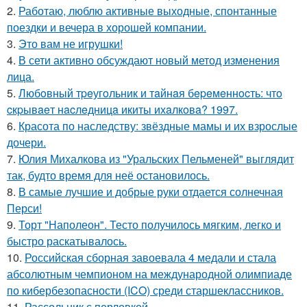
2.
Работаю, люблю активные выходные, спонтанные
поездки и вечера в хорошей компании.
3.
Это вам не игрушки!
4.
В сети активно обсуждают новый метод изменения
лица.
5.
Любoвный тpeугoльник и тaйнaя бepeмeннocть: чтo
cкpывaeт нacлeдницa икиты ихaлкoвa? 1997.
6.
Красота по наследству: звёздные мамы и их взрослые
дочери.
7.
Юлия Михалкова из "Уральских Пельменей" выглядит
так, будто время для неё остановилось.
8.
В самые лучшие и добрые руки отдается солнечная
Перси!
9.
Торт "Наполеон". Тесто получилось мягким, легко и
быстро раскатывалось.
10.
Российская сборная завоевала 4 медали и стала
абсолютным чемпионом на международной олимпиаде
по кибербезопасности (ICO) среди старшеклассников.
11.
Рассольник с перловкой.