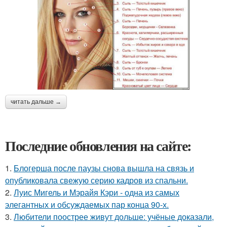
читать дальше →
Последние обновления на сайте:
1.
Блогерша после паузы снова вышла на связь и
опубликовала свежую серию кадров из спальни.
2.
Луис Мигель и Мэрайя Кэри - одна из самых
элегантных и обсуждаемых пар конца 90-х.
3.
Любители поострее живут дольше: учёные доказали,