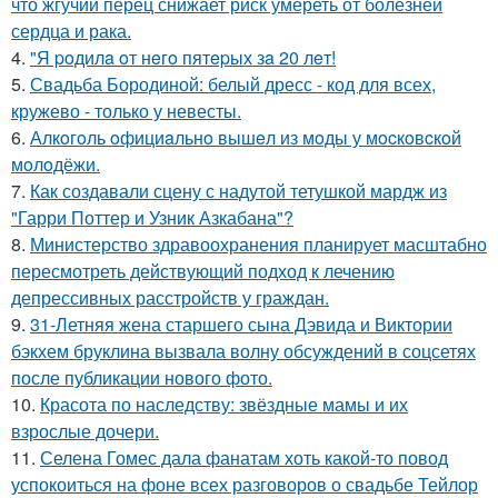
что жгучий перец снижает риск умереть от болезней
сердца и рака.
4.
"Я poдилa oт нeгo пятepых зa 20 лeт!
5.
Свадьба Бородиной: белый дресс - код для всех,
кружево - только у невесты.
6.
Алкoгoль oфициaльнo вышeл из мoды у мocкoвcкoй
мoлoдёжи.
7.
Как создавали сцену с надутой тетушкой мардж из
"Гарри Поттер и Узник Азкабана"?
8.
Министерство здравоохранения планирует масштабно
пересмотреть действующий подход к лечению
депрессивных расстройств у граждан.
9.
31-Летняя жена старшего сына Дэвида и Виктории
бэкхем бруклина вызвала волну обсуждений в соцсетях
после публикации нового фото.
10.
Красота по наследству: звёздные мамы и их
взрослые дочери.
11.
Селена Гомес дала фанатам хоть какой-то повод
успокоиться на фоне всех разговоров о свадьбе Тейлор