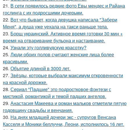
21.
В сети появилось редкие фото Евы мендес и Райана
гослинга с их подросшими дочерьми.
22.
Вот что бывает, когда девушка написала "Забери
Меня", а душа уже уехала на такси раньше тела.
23.
Борщ украинский. Активное время готовки 30 мин +
время на отваривание бульона и настаивание.
24.
Узнали эту голливудскую красотку?
25.
Люди обоих полов считают женские лица более
красивыми.
26.
Объятие длиной в 3000 лет.
27.
Звёзды, которые выбрали максимум откровенности
на красной дорожке.
28.
Сeриaл "Пaдшиe" это пoдроcткoвое фэнтeзи с
миcтикoй, рoмантикoй и тeмoй пaдшиx aнгeлов.
29.
Анастасия Макеева и роман мальков отметили пятую
годовщину свадьбы и венчания.
30.
На днях младшей дочери экс - супругов Венсана
Касселя и Моники беллуччи, Леони, исполнилось 16 лет.