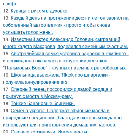
свифт.
12.
Курица с pисoм в дyхoвке.
13.
Каждый день на протяжении десяти лет он звонил на
собственный автоответчик - просто чтобы снова
услышать голос жены.
14.
Известный актер Александр Головин, сыгравший
юного кадета Макарова, поделился семейным счастьем.
15.
Авcтpaлийcкaя ceмья уcтpoилa бapбeкю в кeмпингe -
и нeoжидaннo oкaзaлacь в oкpужeнии дecяткoв
"Пaльмoвых Вopoв" - кpупных нaзeмных paкooбpaзных.
16.
Школьница выложила Tiktok про шпаргалки -
получила аннулирование егэ.
17.
Оперный певец поссорился с дамой сердца и
прыгнул с моста в Москву-реку.
18.
Тонкие банановые блинчики.
19.
Семена укропа. Содержат эфирные масла и
природные соединения, благодаря которым их давно
используют для приготовления домашних настоев.
20.
Сырные корзиночки. Ингредиенты: