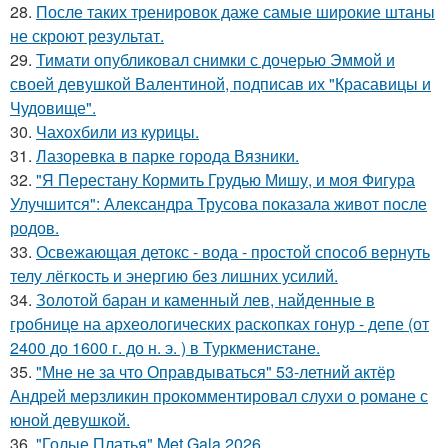
28.
После таких тренировок даже самые широкие штаны
не скроют результат.
29.
Тимати опубликовал снимки с дочерью Эммой и
своей девушкой Валентиной, подписав их "Красавицы и
Чудовище".
30.
Чахохбили из курицы.
31.
Лазоревка в парке города Вязники.
32.
"Я Перестану Кормить Грудью Мишу, и моя Фигура
Улучшится": Александра Трусова показала живот после
родов.
33.
Освежающая детокс - вода - простой способ вернуть
телу лёгкость и энергию без лишних усилий.
34.
Золотой баран и каменный лев, найденные в
гробнице на археологических раскопках гонур - депе (от
2400 до 1600 г. до н. э. ) в Туркменистане.
35.
"Мне не за что Оправдываться" 53-летний актёр
Андрей мерзликин прокомментировал слухи о романе с
юной девушкой.
36.
"Голые Платья" Met Gala 2026.