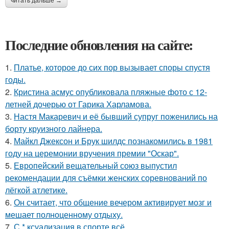
читать дальше →
Последние обновления на сайте:
1.
Платье, которое до сих пор вызывает споры спустя
годы.
2.
Кристина асмус опубликовала пляжные фото с 12-
летней дочерью от Гарика Харламова.
3.
Настя Макаревич и её бывший супруг поженились на
борту круизного лайнера.
4.
Майкл Джексон и Брук шилдс познакомились в 1981
году на церемонии вручения премии "Оскар".
5.
Европейский вещательный союз выпустил
рекомендации для съёмки женских соревнований по
лёгкой атлетике.
6.
Он считает, что общение вечером активирует мозг и
мешает полноценному отдыху.
7.
С * ксуализация в спорте всё.