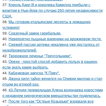
37.
Король Карл III и королева Камилла прибыли с
визитом в Нью-йорк по случаю 250-летия независимости
США.
38.
Мы готовим итальянские десерты в домашних
условиях!
39.
Сказочный замок гарибальди.
40.
Невероятно пышные вареники на дрожжевом тесте.
41.
Свежей пассии артема чекалкена уже досталось от
недоброжелателей.
42.
Творожное печенье "Треугольники".
43.
Орехи - простой способ добавить пользу в рацион,
если знать какие выбрать.
44.
Кабачковая закуска "К Пиву".
45.
Джона хилл тайно женился на Оливии миллар и стал
отцом во второй раз.
46.
43-Летняя телеведущая Алена водонаева новостями
о недавнем хирургическом вмешательстве поделилась.
47.
После того как "Острые Козырьки" взорвали все