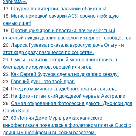
харизма =.
17.
Шаурма по-питерски, пальчики оближешь!
18.
Метис немецкой овчарки АСЯ срочно любящую
семью ищет!
19.
Против фильтров и пластики: почему честный
пляжный лук ди девлин расколол интернет - сообщества.
20.
Лариса Гузеева показала взрослую дочь Ольгу - и
этот кадр сразу разошёлся по соцсетям.
21.
Смузи - напиток, который можно приготовить в
блендере из фруктов, овощей или ягод.
22.
Как Сергей бурунов сделал из дикаприо звезду.
23.
Горячий душ - это твой враг.
24.
Плед из маминого свадебного платья связала.
25.
На фото - гигантский дождевой червь в Австралии.
26.
Самая откровенная фотосессия дакоты Джонсон для
Calvin Klein.
27.
63-Летняя Деми Мур в рамках каннского
кинофестиваля появилась в фиолетовом платье Gucci с
длинным шлейфом и высоким разрезом.