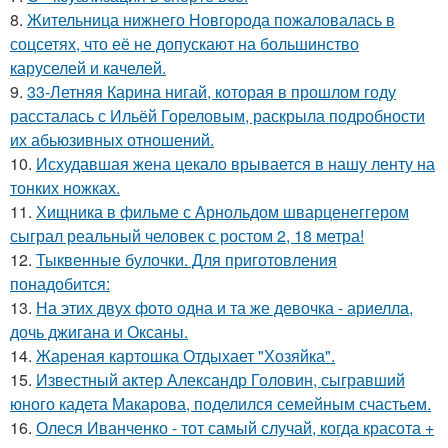
8.
Жительница нижнего Новгорода пожаловалась в
соцсетях, что её не допускают на большинство
каруселей и качелей.
9.
33-Летняя Карина нигай, которая в прошлом году
рассталась с Ильёй Гореловым, раскрыла подробности
их абьюзивных отношений.
10.
Исхудавшая жена цекало врывается в нашу ленту на
тонких ножках.
11.
Хищника в фильме с Арнольдом шварценеггером
сыграл реальный человек с ростом 2, 18 метра!
12.
Тыквенные булочки. Для приготовления
понадобится:
13.
На этих двух фото одна и та же девочка - ариелла,
дочь джигана и Оксаны.
14.
Жареная картошка Отдыхает "Хозяйка".
15.
Известный актер Александр Головин, сыгравший
юного кадета Макарова, поделился семейным счастьем.
16.
Олеся Иванченко - тот самый случай, когда красота +