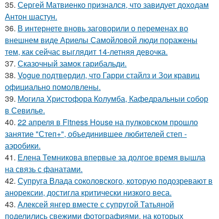
35.
Сергей Матвиенко признался, что завидует доходам
Антон шастун.
36.
В интернете вновь заговорили о переменах во
внешнем виде Ариелы Самойловой люди поражены
тем, как сейчас выглядит 14-летняя девочка.
37.
Сказочный замок гарибальди.
38.
Vogue подтвердил, что Гарри стайлз и Зои кравиц
официально помолвлены.
39.
Могила Христофора Колумба, Кафедральныи собор
в Севилье.
40.
22 апреля в Fitness House на пулковском прошло
занятие "Степ+", объединившее любителей степ -
аэробики.
41.
Елена Темникова впервые за долгое время вышла
на связь с фанатами.
42.
Супруга Влада соколовского, которую подозревают в
анорексии, достигла критически низкого веса.
43.
Алексей янгер вместе с супругой Татьяной
поделились свежими фотографиями, на которых