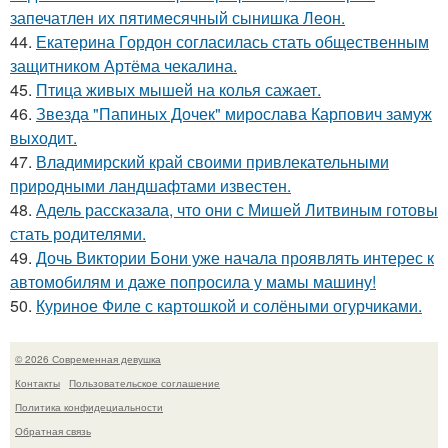
запечатлен их пятимесячный сынишка Леон.
44.
Екатерина Гордон согласилась стать общественным
защитником Артёма чекалина.
45.
Птица живых мышей на колья сажает.
46.
Звезда "Папиных Дочек" мирослава Карпович замуж
выходит.
47.
Владимирский край своими привлекательными
природными ландшафтами известен.
48.
Адель рассказала, что они с Мишей Литвиным готовы
стать родителями.
49.
Дочь Виктории Бони уже начала проявлять интерес к
автомобилям и даже попросила у мамы машину!
50.
Куриное Филе с картошкой и солёными огурчиками.
© 2026 Современная девушка
Контакты
Пользовательское соглашение
Политика конфидециальности
Обратная связь