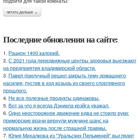
подойти для такой комнаты:
читать дальше →
Последние обновления на сайте:
1.
Рацион 1400 калорий.
2.
С 2021 года передвижные центры здоровья выезжают
на предприятия владимирской области.
3.
Павел прилучный решил закрыть тему домашнего
насилия, пустив в ход козырь из своего спортивного
прошлого.
4.
Не все полезные продукты одинаковы.
5.
Вот за что я всегда Дэниела крэйга уважал.
6.
Одно неосторожное движение едва не стоило руки:
приморские врачи вернули мужчине шанс на
нормальную жизнь после страшной травмы.
7.
Юлия Михалкова из "Уральских Пельменей" выглядит