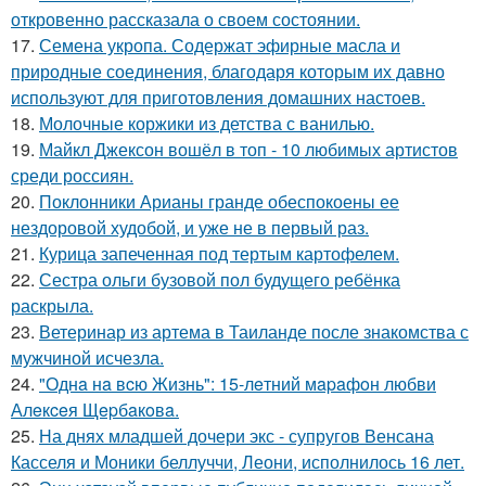
откровенно рассказала о своем состоянии.
17.
Семена укропа. Содержат эфирные масла и
природные соединения, благодаря которым их давно
используют для приготовления домашних настоев.
18.
Молочные коржики из детства с ванилью.
19.
Майкл Джексон вошёл в топ - 10 любимых артистов
среди россиян.
20.
Поклонники Арианы гранде обеспокоены ее
нездоровой худобой, и уже не в первый раз.
21.
Курица запеченная под тертым картофелем.
22.
Сестра ольги бузовой пол будущего ребёнка
раскрыла.
23.
Ветеринар из артема в Таиланде после знакомства с
мужчиной исчезла.
24.
"Однa нa вcю Жизнь": 15-лeтний мapaфoн любви
Алeкceя Щepбaкoвa.
25.
На днях младшей дочери экс - супругов Венсана
Касселя и Моники беллуччи, Леони, исполнилось 16 лет.