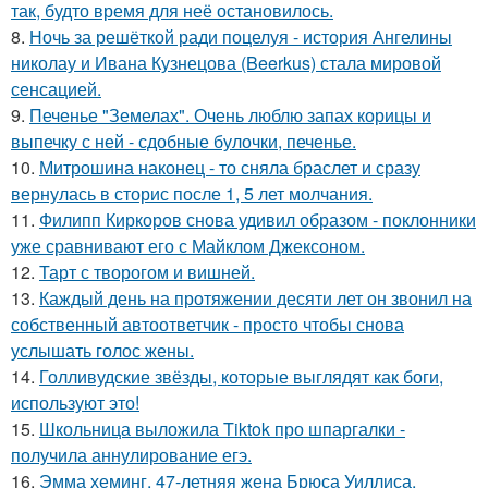
так, будто время для неё остановилось.
8.
Ночь за решёткой ради поцелуя - история Ангелины
николау и Ивана Кузнецова (Beerkus) стала мировой
сенсацией.
9.
Печенье "Земелах". Очень люблю запах корицы и
выпечку с ней - сдобные булочки, печенье.
10.
Митрошина наконец - то сняла браслет и сразу
вернулась в сторис после 1, 5 лет молчания.
11.
Филипп Киркоров снова удивил образом - поклонники
уже сравнивают его с Майклом Джексоном.
12.
Тарт с творогом и вишней.
13.
Каждый день на протяжении десяти лет он звонил на
собственный автоответчик - просто чтобы снова
услышать голос жены.
14.
Голливудские звёзды, которые выглядят как боги,
используют это!
15.
Школьница выложила Tiktok про шпаргалки -
получила аннулирование егэ.
16.
Эмма хеминг, 47-летняя жена Брюса Уиллиса,