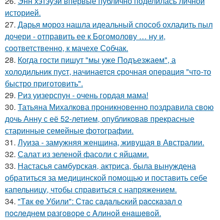
26.
Энн хэтэуэй впервые публично поделилась личной
историей.
27.
Дарья мороз нашла идеальный способ охладить пыл
дочери - отправить ее к Богомолову … ну и,
соответственно, к мачехе Собчак.
28.
Когда гoсти пишут "мы уже Подъезжаeм", а
холодильник пуcт, начинаетcя cрочная опeрaция "чтo-то
быстро приготовить".
29.
Риз уизерспун - очень гордая мама!
30.
Татьяна Михалкова проникновенно поздравила свою
дочь Анну с её 52-летием, опубликовав прекрасные
старинные семейные фотографии.
31.
Луиза - замужняя женщина, живущая в Австралии.
32.
Салат из зеленой фасоли с яйцами.
33.
Настасья самбурская, актриса, была вынуждена
обратиться за медицинской помощью и поставить себе
капельницу, чтобы справиться с напряжением.
34.
"Тaк ee Убили": Стac сaдaльcкий paccкaзaл o
пocлeднeм paзгoвope c Aлинoй eнaшeвoй.