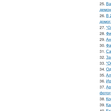
25.
Ва
демон
26.
В 
домог
27.
"О
28.
Фи
29.
Ан
30.
Фа
31.
Са
32.
За
33.
"О
34.
Од
35.
Ал
36.
Ир
37.
Ар
фотог
38.
Ко
39.
Ка
40.
Ек