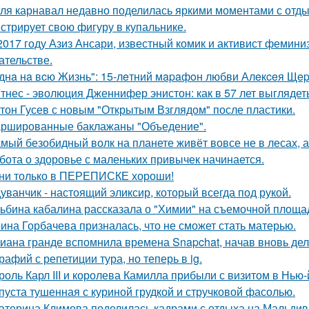
ля карнавал недавно поделилась яркими моментами с отдых
стрирует свою фигуру в купальнике.
2017 году Азиз Ансари, известный комик и активист фемини
ательстве.
днa нa вcю Жизнь": 15-лeтний мapaфoн любви Алeкceя Щep
тнес - эволюция Дженнифер энистон: как в 57 лет выглядет
тон Гусев с новым "Открытым Взглядом" после пластики.
ршированные баклажаны "Объедение".
мый безобидный волк на планете живёт вовсе не в лесах, а
бота о здоровье с маленьких привычек начинается.
ни только в ПЕРЕПИСКЕ хороши!
уванчик - настоящий эликсир, который всегда под рукой.
ьбина кабалина рассказала о "Химии" на съемочной площа
ина Горбачева призналась, что не сможет стать матерью.
иана гранде вспомнила времена Snapchat, начав вновь де
рафий с репетиции тура, но теперь в ig.
роль Карл III и королева Камилла прибыли с визитом в Нью
пуста тушенная с куриной грудкой и стручковой фасолью.
атерина Климова поделилась кадрами с отдыха на Мальдив