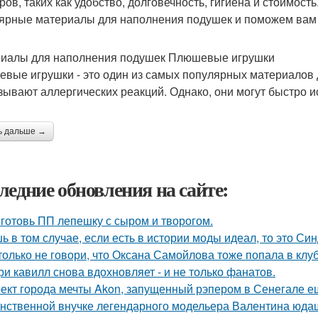
ров, таких как удобство, долговечность, гигиена и стоимост
ярные материалы для наполнения подушек и поможем вам в
иалы для наполнения подушек Плюшевые игрушки
вые игрушки - это один из самых популярных материалов 
зывают аллергических реакций. Однако, они могут быстро ис
ь дальше →
ледние обновления на сайте:
готовь ПП лепешку с сыром и творогом.
ь в том случае, если есть в истории моды идеал, то это Си
только не говори, что Оксана Самойлова тоже попала в клу
ри кавилл снова вдохновляет - и не только фанатов.
ект города мечты Akon, запущенный рэпером в Сенегале ещ
нственной внучке легендарного модельера Валентина юдаш