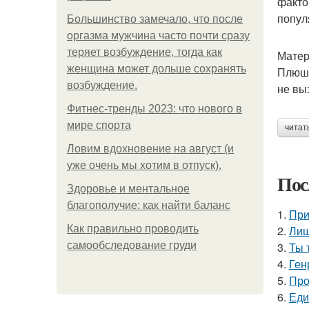
факто
попул
Большинство замечало, что после
оргазма мужчина часто почти сразу
теряет возбуждение, тогда как
Матер
женщина может дольше сохранять
Плюше
возбуждение.
не вы
Фитнес-тренды 2023: что нового в
мире спорта
читат
Ловим вдохновение на август (и
уже очень мы хотим в отпуск).
Пос
Здоровье и ментальное
благополучие: как найти баланс
1.
При
Как правильно проводить
2.
Лиш
самообследование груди
3.
Ты 
4.
Ген
5.
Про
6.
Еди