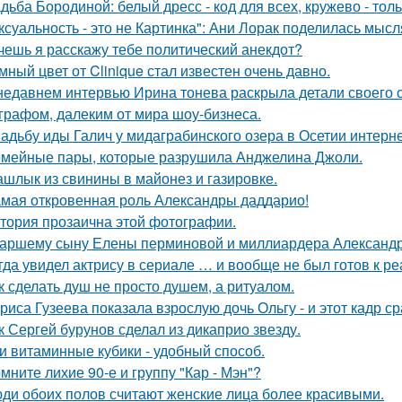
дьба Бородиной: белый дресс - код для всех, кружево - толь
ксуальность - это не Картинка": Ани Лорак поделилась мысл
очешь я расскажу тебе политический анекдот?
мный цвет от Clinique стал известен очень давно.
недавнем интервью Ирина тонева раскрыла детали своего 
графом, далеким от мира шоу-бизнеса.
адьбу иды Галич у мидаграбинского озера в Осетии интерн
мейные пары, которые разрушила Анджелина Джоли.
шлык из свинины в майонез и газировке.
мая откровенная роль Александры даддарио!
тория прозаична этой фотографии.
аршему сыну Елены перминовой и миллиардера Александра
гда увидел актрису в сериале … и вообще не был готов к ре
к сделать душ не просто душем, а ритуалом.
риса Гузеева показала взрослую дочь Ольгу - и этот кадр с
к Сергей бурунов сделал из дикаприо звезду.
и витаминные кубики - удобный способ.
мните лихие 90-е и группу "Кар - Мэн"?
ди обоих полов считают женские лица более красивыми.