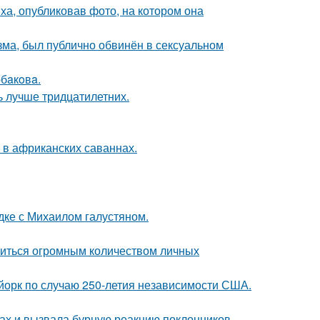
а, опубликовав фото, на котором она
зма, был публично обвинён в сексуальном
бaкoвa.
ь лучше тридцатилетних.
 в африканских саваннах.
дке с Михаилом галустяном.
литься огромным количеством личных
-йорк по случаю 250-летия независимости США.
ах и вызвала бурную реакцию поклонников.