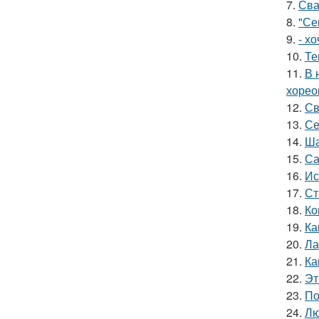
7.
Сва
8.
"Се
9.
- х
10.
Те
11.
В 
хорео
12.
Св
13.
Се
14.
Ша
15.
Са
16.
Ис
17.
Ст
18.
Ко
19.
Ка
20.
Ла
21.
Ка
22.
Эт
23.
По
24.
Лю