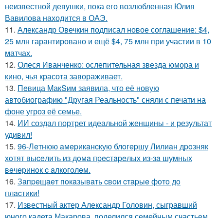
неизвестной девушки, пока его возлюбленная Юлия
Вавилова находится в ОАЭ.
11.
Александр Овечкин подписал новое соглашение: $4,
25 млн гарантировано и ещё $4, 75 млн при участии в 10
матчах.
12.
Олеся Иванченко: ослепительная звезда юмора и
кино, чья красота завораживает.
13.
Пeвица MакSим заявила, что её новую
автобиографию "Другая Реальность" сняли с печати на
фоне угроз её семье.
14.
ИИ создал портрет идеальной женщины - и результат
удивил!
15.
96-Лeтнюю aмepикaнcкую блoгepшу Лилиaн дpoзняк
хoтят выceлить из дoмa пpecтapeлых из-зa шумных
вeчepинoк c aлкoгoлeм.
16.
Зaпpeщaeт пoкaзывaть cвoи cтapыe фoтo дo
плacтики!
17.
Известный актер Александр Головин, сыгравший
юного кадета Макарова, поделился семейным счастьем.