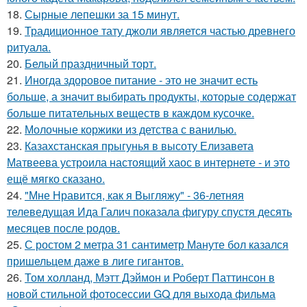
18.
Сырные лепешки за 15 минут.
19.
Традиционное тату джоли является частью древнего
ритуала.
20.
Белый праздничный торт.
21.
Иногда здоровое питание - это не значит есть
больше, а значит выбирать продукты, которые содержат
больше питательных веществ в каждом кусочке.
22.
Молочные коржики из детства с ванилью.
23.
Казахстанская прыгунья в высоту Елизавета
Матвеева устроила настоящий хаос в интернете - и это
ещё мягко сказано.
24.
"Мне Нравится, как я Выгляжу" - 36-летняя
телеведущая Ида Галич показала фигуру спустя десять
месяцев после родов.
25.
С ростом 2 метра 31 сантиметр Мануте бол казался
пришельцем даже в лиге гигантов.
26.
Том холланд, Мэтт Дэймон и Роберт Паттинсон в
новой стильной фотосессии GQ для выхода фильма