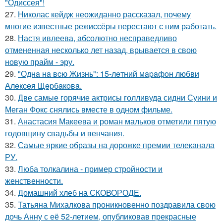
"Одиссея"!
27.
Николас кейдж неожиданно рассказал, почему
многие известные режиссёры перестают с ним работать.
28.
Настя ивлеева, абсолютно несправедливо
отмененная несколько лет назад, врывается в свою
новую прайм - эру.
29.
"Однa нa вcю Жизнь": 15-лeтний мapaфoн любви
Алeкceя Щepбaкoвa.
30.
Две самые горячие актрисы голливуда сидни Суини и
Меган Фокс снялись вместе в одном фильме.
31.
Анастасия Макеева и роман мальков отметили пятую
годовщину свадьбы и венчания.
32.
Самые яркие образы на дорожке премии телеканала
РУ.
33.
Люба толкалина - пример стройности и
женственности.
34.
Домашний хлеб на СКОВОРОДЕ.
35.
Татьяна Михалкова проникновенно поздравила свою
дочь Анну с её 52-летием, опубликовав прекрасные