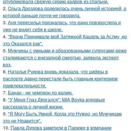
опубликовала свежую серию кадров из спальни.
2.
Ольга Дроздова поделилась очень личной историей, о
которой раньше почти не говорила.
3.
Аня пересильд призналась, что рано повзрослела и
уже не видит себя в школе.
4.
"Врачи Принимали мой Затяжной Кашель за Астму, но
это Оказался рак".
5.
Мужчины с умными и образованными супругами реже
сталкиваются с внезапной смертью, заявила эксперт
воз.
6.
Наталья Рудова вновь доказала, что цифры в
паспорте давно перестали быть главным критерием
привлекательности.
7.
Банан - не чемпион по калию.
8.
"У Меня Глаз Дёргался": MIA Boyka впервые
рассказала о личной жизни.
9.
"Я Могу Быть Умной, Когда это Нужно, но Мужчинам
это не Нравится".
10.
Павла Дурова заметили в Париже в компании