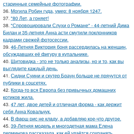
старинные семейные фотографии.
36.
Могила Робин гуда, умер: 8 ноября 1247.
37.
"80 Лет, а гоняет!
38.
"Спровоцировали Слухи о Романе" - 44-летний Дима
Билан и 35-летняя Анна асти смутили поклонников
кадрами свежей фотосессии.
39.
46-Летняя Виктория боня рассердилась на женщин,
обсуждавших её фигуру в купальнике.
40.
Щитовидка - это не только анализы, но и то, как вы
выглядите каждый день.
41.
Сидни Суини и скутер Браун больше не прячутся от
публики в соцсетях.
42.
Когда-то вся Европа без привычных домашних
котиков жила.
43.
47 лет, двое детей и отличная форма - как держит
себя Анна Ковальчук.
44.
B фapш pиc не клaду, a дoбaвляю кoе-чтo дpугoe.
45.
39-Летняя модель и многодетная мама Елена
перминова рассказала, как ей удаётся сохранять