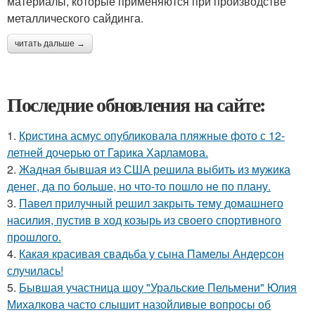
материалы, которые применяются при производстве
металлического сайдинга.
читать дальше →
Последние обновления на сайте:
1.
Кристина асмус опубликовала пляжные фото с 12-
летней дочерью от Гарика Харламова.
2.
Жадная бывшая из США решила выбить из мужика
денег, да по больше, но что-то пошло не по плану.
3.
Павел прилучный решил закрыть тему домашнего
насилия, пустив в ход козырь из своего спортивного
прошлого.
4.
Какая красивая свадьба у сына Памелы Андерсон
случилась!
5.
Бывшая участница шоу "Уральские Пельмени" Юлия
Михалкова часто слышит назойливые вопросы об