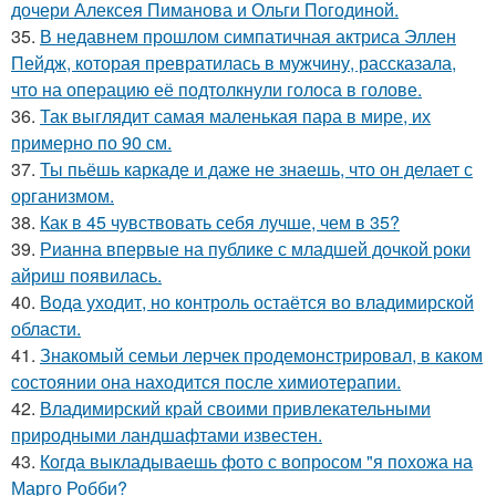
дочери Алексея Пиманова и Ольги Погодиной.
35.
В недавнем прошлом симпатичная актриса Эллен
Пейдж, которая превратилась в мужчину, рассказала,
что на операцию её подтолкнули голоса в голове.
36.
Так выглядит самая маленькая пара в мире, их
примерно по 90 см.
37.
Ты пьёшь каркаде и даже не знаешь, что он делает с
организмом.
38.
Как в 45 чувствовать себя лучше, чем в 35?
39.
Рианна впервые на публике с младшей дочкой роки
айриш появилась.
40.
Вода уходит, но контроль остаётся во владимирской
области.
41.
Знакомый семьи лерчек продемонстрировал, в каком
состоянии она находится после химиотерапии.
42.
Владимирский край своими привлекательными
природными ландшафтами известен.
43.
Когда выкладываешь фото с вопросом "я похожа на
Марго Робби?