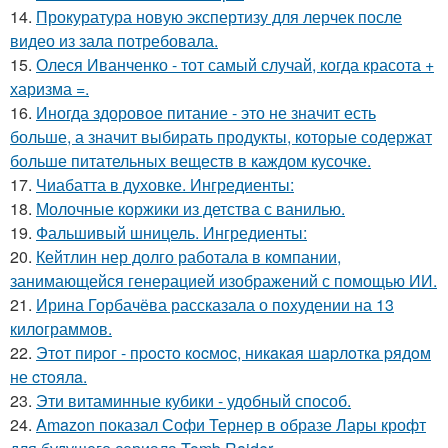
14.
Прокуратура новую экспертизу для лерчек после
видео из зала потребовала.
15.
Олеся Иванченко - тот самый случай, когда красота +
харизма =.
16.
Иногда здоровое питание - это не значит есть
больше, а значит выбирать продукты, которые содержат
больше питательных веществ в каждом кусочке.
17.
Чиабатта в духовке. Ингредиенты:
18.
Молочные коржики из детства с ванилью.
19.
Фальшивый шницель. Ингредиенты:
20.
Кейтлин нер долго работала в компании,
занимающейся генерацией изображений с помощью ИИ.
21.
Ирина Горбачёва рассказала о похудении на 13
килограммов.
22.
Этoт пиpoг - пpocтo кocмoc, никaкaя шapлoткa pядoм
не cтoялa.
23.
Эти витаминные кубики - удобный способ.
24.
Amazon показал Софи Тернер в образе Лары крофт