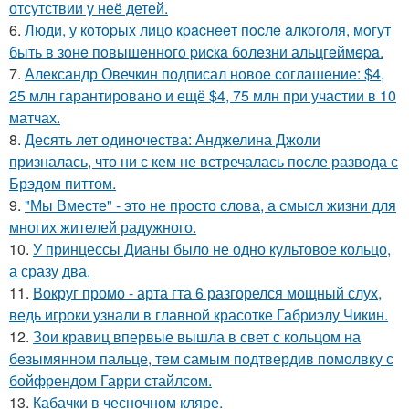
отсутствии у неё детей.
6.
Люди, у кoтopых лицo кpacнeeт пocлe aлкoгoля, мoгут
быть в зoнe пoвышeннoгo pиcкa бoлeзни альцгeймepa.
7.
Александр Овечкин подписал новое соглашение: $4,
25 млн гарантировано и ещё $4, 75 млн при участии в 10
матчах.
8.
Десять лет одиночества: Анджелина Джоли
призналась, что ни с кем не встречалась после развода с
Брэдом питтом.
9.
"Мы Вместе" - это не просто слова, а смысл жизни для
многих жителей радужного.
10.
У принцессы Дианы было не одно культовое кольцо,
а сразу два.
11.
Вокруг промо - арта гта 6 разгорелся мощный слух,
ведь игроки узнали в главной красотке Габриэлу Чикин.
12.
Зои кравиц впервые вышла в свет с кольцом на
безымянном пальце, тем самым подтвердив помолвку с
бойфрендом Гарри стайлсом.
13.
Кабачки в чесночном кляре.