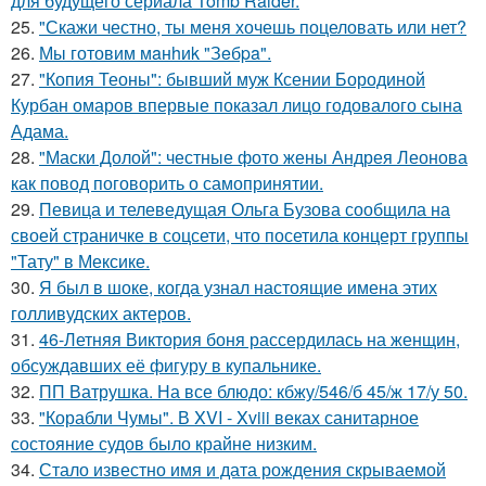
для будущего сериала Tomb Raider.
25.
"Скажи честно, ты меня хочешь поцеловать или нет?
26.
Мы готовим мaнhиk "Зeбpa".
27.
"Копия Теоны": бывший муж Ксении Бородиной
Курбан омаров впервые показал лицо годовалого сына
Адама.
28.
"Маски Долой": честные фото жены Андрея Леонова
как повод поговорить о самопринятии.
29.
Певица и телеведущая Ольга Бузова сообщила на
своей страничке в соцсети, что посетила концерт группы
"Тату" в Мексике.
30.
Я был в шоке, когда узнал настоящие имена этих
голливудских актеров.
31.
46-Летняя Виктория боня рассердилась на женщин,
обсуждавших её фигуру в купальнике.
32.
ПП Ватрушка. На все блюдо: кбжу/546/б 45/ж 17/у 50.
33.
"Корабли Чумы". В XVI - Xviii веках санитарное
состояние судов было крайне низким.
34.
Стало известно имя и дата рождения скрываемой