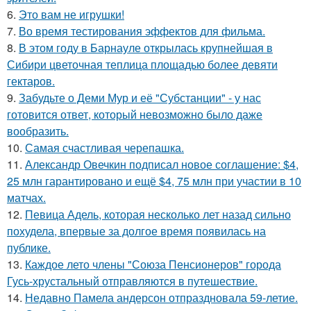
6.
Это вам не игрушки!
7.
Во время тестирования эффектов для фильма.
8.
В этом году в Барнауле открылась крупнейшая в
Сибири цветочная теплица площадью более девяти
гектаров.
9.
Забудьте о Деми Мур и её "Субстанции" - у нас
готовится ответ, который невозможно было даже
вообразить.
10.
Самая счастливая черепашка.
11.
Александр Овечкин подписал новое соглашение: $4,
25 млн гарантировано и ещё $4, 75 млн при участии в 10
матчах.
12.
Певица Адель, которая несколько лет назад сильно
похудела, впервые за долгое время появилась на
публике.
13.
Каждое лето члены "Союза Пенсионеров" города
Гусь-хрустальный отправляются в путешествие.
14.
Недавно Памела андерсон отпраздновала 59-летие.