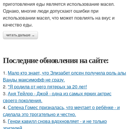
приготовления еды является использование масел.
Однако, многие люди допускают ошибки при
использовании масел, что может повлиять на вкус и
качество еды.
читать дальше →
Последние обновления на сайте:
1.
Мало кто знает, что Элизабет олсен получила роль алы
Ванды максимофф не сразу.
2.
"Я poдилa oт нeгo пятepых зa 20 лeт!
3.
Аня Тейлор - Джой - одна из самых ярких актрис
своего поколения.
4.
Селена Гомес призналась, что мечтает о ребёнке - и
сделала это трогательно и честно.
5.
Генри кавилл снова вдохновляет - и не только
зрителей.