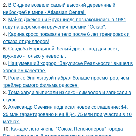
2.
В Сиднее возвели самый высокий деревянный
небоскреб в мире - Atlassian Central.
3.
Майкл Джексон и Брук шилдс познакомились в 1981
году на церемонии вручения премии "Оскар".
4.
Карина кросс показала тело после 6 лет тренировок и
отказа от филлеров!
5.
Свадьба Бородиной: белый дресс - код для всех,
кружево - только у невесты.
6.
Нашумевший хоррор "Закулисье Реальности" вышел в
хорошем качестве.
7.
Ролик с Энн хэтэуэй набрал больше просмотров, чем
трейлер самого фильма одиссея.
8.
Тома харди выписали из секс - символов и записали в
скуфы.
9.
Александр Овечкин подписал новое соглашение: $4,
25 млн гарантировано и ещё $4, 75 млн при участии в 10
матчах.
10.
Каждое лето члены "Союза Пенсионеров" города
Гусь-хрустальный отправляются в путешествие.