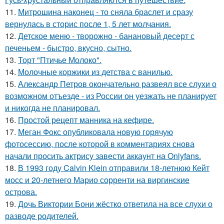
11.
Митрошина наконец - то сняла браслет и сразу
вернулась в сторис после 1, 5 лет молчания.
12.
Детское меню - творожно - банановый десерт с
печеньем - быстро, вкусно, сытно.
13.
Торт "Птичье Молоко".
14.
Молочные коржики из детства с ванилью.
15.
Александр Петров окончательно развеял все слухи о
возможном отъезде - из России он уезжать не планирует
и никогда не планировал.
16.
Простой рецепт манника на кефире.
17.
Меган Фокс опубликовала новую горячую
фотосессию, после которой в комментариях снова
начали просить актрису завести аккаунт на Onlyfans.
18.
В 1993 году Calvin Klein отправили 18-летнюю Кейт
мосс и 20-летнего Марио сорренти на виргинские
острова.
19.
Дочь Виктории Бони жёстко ответила на все слухи о
разводе родителей.