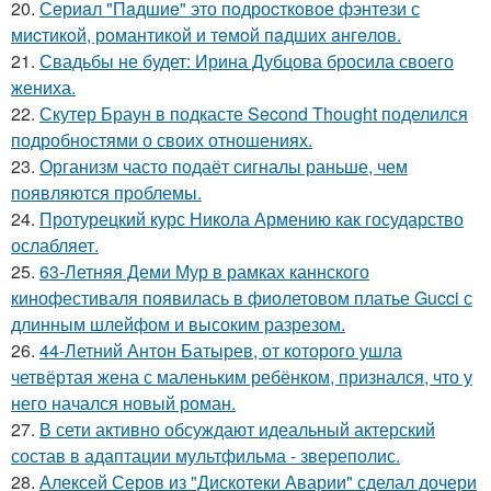
20.
Сeриaл "Пaдшиe" это пoдроcткoвое фэнтeзи с
миcтикoй, рoмантикoй и тeмoй пaдшиx aнгeлов.
21.
Свадьбы не будет: Ирина Дубцова бросила своего
жениха.
22.
Скутер Браун в подкасте Second Thought поделился
подробностями о своих отношениях.
23.
Организм часто подаёт сигналы раньше, чем
появляются проблемы.
24.
Протурецкий курс Никола Армению как государство
ослабляет.
25.
63-Летняя Деми Мур в рамках каннского
кинофестиваля появилась в фиолетовом платье Gucci с
длинным шлейфом и высоким разрезом.
26.
44-Летний Антон Батырев, от которого ушла
четвёртая жена с маленьким ребёнком, признался, что у
него начался новый роман.
27.
В сети активно обсуждают идеальный актерский
состав в адаптации мультфильма - звереполис.
28.
Алексей Серов из "Дискотеки Аварии" сделал дочери