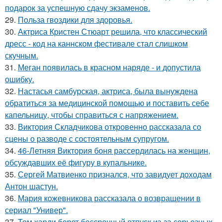
подарок за успешную сдачу экзаменов.
29.
Польза гвоздики для здоровья.
30.
Актриса Кристен Стюарт решила, что классический
дресс - код на каннском фестивале стал слишком
скучным.
31.
Меган появилась в красном наряде - и допустила
ошибку.
32.
Настасья самбурская, актриса, была вынуждена
обратиться за медицинской помощью и поставить себе
капельницу, чтобы справиться с напряжением.
33.
Виктория Складчикова откровенно рассказала со
сцены о разводе с состоятельным супругом.
34.
46-Летняя Виктория боня рассердилась на женщин,
обсуждавших её фигуру в купальнике.
35.
Сергей Матвиенко признался, что завидует доходам
Антон шастун.
36.
Мария кожевникова рассказала о возвращении в
сериал "Универ".
37.
Том харди берет бессрочный отпуск из-за серьезных