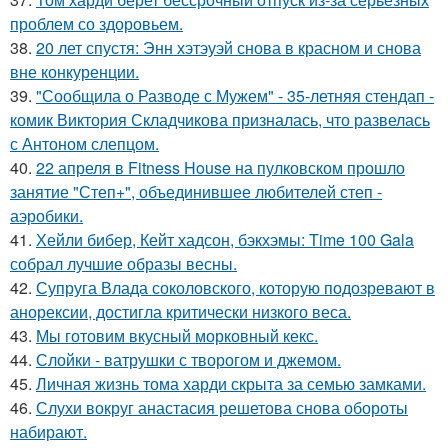
проблем со здоровьем.
38.
20 лет спустя: Энн хэтэуэй снова в красном и снова
вне конкуренции.
39.
"Сообщила о Разводе с Мужем" - 35-летняя стендап -
комик Виктория Складчикова призналась, что развелась
с Антоном слепцом.
40.
22 апреля в Fitness House на пулковском прошло
занятие "Степ+", объединившее любителей степ -
аэробики.
41.
Хейли бибер, Кейт хадсон, бэкхэмы: Time 100 Gala
собрал лучшие образы весны.
42.
Супруга Влада соколовского, которую подозревают в
анорексии, достигла критически низкого веса.
43.
Мы готовим вкусный морковный кекс.
44.
Слойки - ватрушки с творогом и джемом.
45.
Личная жизнь тома харди скрыта за семью замками.
46.
Слухи вокруг анастасия решетова снова обороты
набирают.