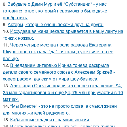
8.
Забудьте о Деми Мур и её "Субстанции" - у нас
готовится ответ, который невозможно было даже
вообразить.
9.
Актеры, которые очень похожи друг на друга!
10.
Исхудавшая жена цекало врывается в нашу ленту на
тонких ножках.
11.
Через четыре месяца после развода Екатерина
Шкуро снова сказала "да" - и кольцо уже сияет на ее
пальце.
12.
В недавнем интервью Ирина тонева раскрыла
детали своего семейного союза с Алексеем брижей -
хореографом, далеким от мира шоу-бизнеса.
13.
Александр Овечкин подписал новое соглашение: $4,
25 млн гарантировано и ещё $4, 75 млн при участии в 10
матчах.
14.
"Мы Вместе" - это не просто слова, а смысл жизни
для многих жителей радужного.
15.
Кабачковые оладьи с шампиньонами.
16.
В сети появились слухи, что экс - солистка группы