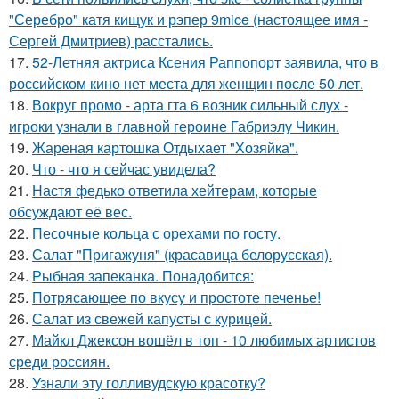
"Серебро" катя кищук и рэпер 9mice (настоящее имя -
Сергей Дмитриев) расстались.
17.
52-Летняя актриса Ксения Раппопорт заявила, что в
российском кино нет места для женщин после 50 лет.
18.
Вокруг промо - арта гта 6 возник сильный слух -
игроки узнали в главной героине Габриэлу Чикин.
19.
Жареная картошка Отдыхает "Хозяйка".
20.
Что - что я сейчас увидела?
21.
Настя федько ответила хейтерам, которые
обсуждают её вес.
22.
Песочные кольца с орехами по госту.
23.
Салат "Пригажуня" (красавица белорусская).
24.
Рыбная запеканка. Понадобится:
25.
Потрясающее по вкусу и простоте печенье!
26.
Салат из свежей капусты с курицей.
27.
Майкл Джексон вошёл в топ - 10 любимых артистов
среди россиян.
28.
Узнали эту голливудскую красотку?