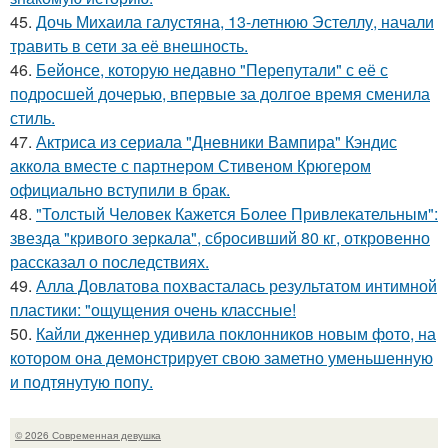
45.
Дочь Михаила галустяна, 13-летнюю Эстеллу, начали
травить в сети за её внешность.
46.
Бейонсе, которую недавно "Перепутали" с её с
подросшей дочерью, впервые за долгое время сменила
стиль.
47.
Актриса из сериала "Дневники Вампира" Кэндис
аккола вместе с партнером Стивеном Крюгером
официально вступили в брак.
48.
"Толстый Человек Кажется Более Привлекательным":
звезда "кривого зеркала", сбросивший 80 кг, откровенно
рассказал о последствиях.
49.
Алла Довлатова похвасталась результатом интимной
пластики: "ощущения очень классные!
50.
Кайли дженнер удивила поклонников новым фото, на
котором она демонстрирует свою заметно уменьшенную
и подтянутую попу.
© 2026 Современная девушка