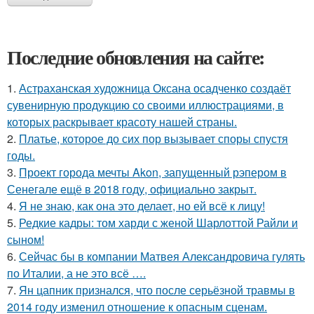
Последние обновления на сайте:
1.
Астраханская художница Оксана осадченко создаёт
сувенирную продукцию со своими иллюстрациями, в
которых раскрывает красоту нашей страны.
2.
Платье, которое до сих пор вызывает споры спустя
годы.
3.
Проект города мечты Akon, запущенный рэпером в
Сенегале ещё в 2018 году, официально закрыт.
4.
Я не знаю, как она это делает, но ей всё к лицу!
5.
Редкие кадры: том харди с женой Шарлоттой Райли и
сыном!
6.
Сейчас бы в компании Матвея Александровича гулять
по Италии, а не это всё ….
7.
Ян цапник признался, что после серьёзной травмы в
2014 году изменил отношение к опасным сценам.