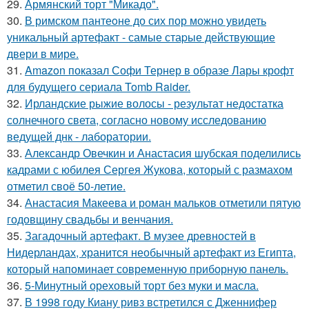
29.
Армянский торт "Микадо".
30.
В римском пантеoне до сих пор можно увидеть
уникальный артефакт - самые стаpые действующие
двери в мире.
31.
Amazon показал Софи Тернер в образе Лары крофт
для будущего сериала Tomb Raider.
32.
Ирландские рыжие волосы - результат недостатка
солнечного света, согласно новому исследованию
ведущей днк - лаборатории.
33.
Александр Овечкин и Анастасия шубская поделились
кадрами с юбилея Сергея Жукова, который с размахом
отметил своё 50-летие.
34.
Анастасия Макеева и роман мальков отметили пятую
годовщину свадьбы и венчания.
35.
Загадочный артефакт. В музее древностей в
Нидерландах, хранится необычный артефакт из Египта,
который напоминает современную приборную панель.
36.
5-Минутный ореховый торт без муки и масла.
37.
В 1998 году Киану ривз встретился с Дженнифер