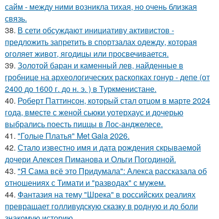
сайм - между ними возникла тихая, но очень близкая
связь.
38.
В сети обсуждают инициативу активистов -
предложить запретить в спортзалах одежду, которая
оголяет живот, ягодицы или просвечивается.
39.
Золотой баран и каменный лев, найденные в
гробнице на археологических раскопках гонур - депе (от
2400 до 1600 г. до н. э. ) в Туркменистане.
40.
Роберт Паттинсон, который стал отцом в марте 2024
года, вместе с женой сьюки уотерхаус и дочерью
выбрались поесть пиццы в Лос-анджелесе.
41.
"Голые Платья" Met Gala 2026.
42.
Стало известно имя и дата рождения скрываемой
дочери Алексея Пиманова и Ольги Погодиной.
43.
"Я Сама всё это Придумала": Алекса рассказала об
отношениях с Тимати и "разводах" с мужем.
44.
Фантазия на тему "Шрека" в российских реалиях
превращает голливудскую сказку в родную и до боли
знакомую историю.